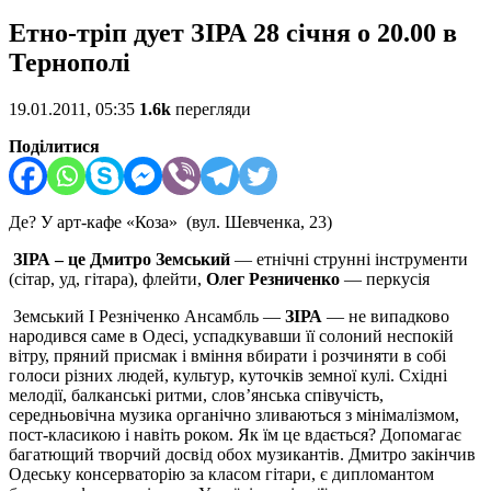
Етно-тріп дует ЗІРА 28 січня о 20.00 в
Тернополі
19.01.2011, 05:35
1.6k
перегляди
Поділитися
Де? У арт-кафе «Коза»
(вул. Шевченка, 23)
ЗІРА – це
Дмитро Земський
— етнічні струнні інструменти
(сітар, уд, гітара), флейти,
Олег Резниченко
— перкусія
Земський І Резніченко Ансамбль —
ЗІРА
— не випадково
народився саме в Одесі, успадкувавши її солоний неспокій
вітру, пряний присмак і вміння вбирати і розчиняти в собі
голоси різних людей, культур, куточків земної кулі. Східні
мелодії, балканські ритми, слов’янська співучість,
середньовічна музика органічно зливаються з мінімалізмом,
пост-класикою і навіть роком. Як їм це вдається? Допомагає
багатющий творчий досвід обох музикантів. Дмитро закінчив
Одеську консерваторію за класом гітари, є дипломантом