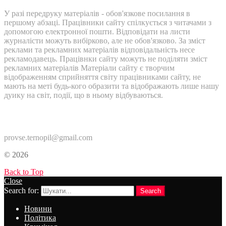
У разі передруку матеріалів - обов'язкове посилання в
першому абзаці. Працівники сайту спілкується з читачами з
допомогою електронної пошти. Відповідати на листи
журналісти можуть вибірково, але не обов'язково. За зміст
реклами та рекламних матеріалів відповідальність несе
рекламодавець. Працівнки сайту можуть не поділяти зміст
рекламних матеріалів Матеріали сайту є творчим
відображенням сприйняття світу працівниками сайту, не
мають на меті будь-кого образити та відображають лише нашу
дуику на світ, події, що в ньому відбуваються.
Контакти:
provse.ternopil@gmail.com
© 2026
Back to Top
Close
Search for:
Search
Новини
Політика