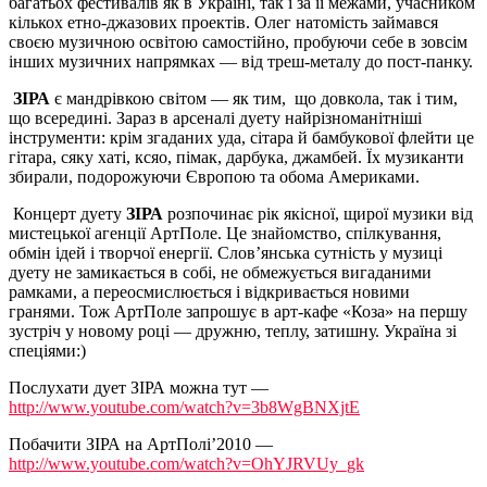
багатьох фестивалів як в Україні, так і за її межами, учасником
кількох етно-джазових проектів. Олег натомість займався
своєю музичною освітою самостійно, пробуючи себе в зовсім
інших музичних напрямках — від треш-металу до пост-панку.
ЗІРА
є мандрівкою світом — як тим, що довкола, так і тим,
що всередині. Зараз в арсеналі дуету найрізноманітніші
інструменти: крім згаданих уда, сітара й бамбукової флейти це
гітара, сяку хаті, ксяо, пімак, дарбука, джамбей. Їх музиканти
збирали, подорожуючи Європою та обома Америками.
Концерт дуету
ЗІРА
розпочинає рік якісної, щирої музики від
мистецької агенції АртПоле. Це знайомство, спілкування,
обмін ідей і творчої енергії. Слов’янська сутність у музиці
дуету не замикається в собі, не обмежується вигаданими
рамками, а переосмислюється і відкривається новими
гранями. Тож АртПоле запрошує в арт-кафе «Коза» на першу
зустріч у новому році — дружню, теплу, затишну. Україна зі
спеціями:)
Послухати дует ЗІРА можна тут —
http://www.youtube.com/watch?v=3b8WgBNXjtE
Побачити ЗІРА на АртПолі’2010 —
http://www.youtube.com/watch?v=OhYJRVUy_gk