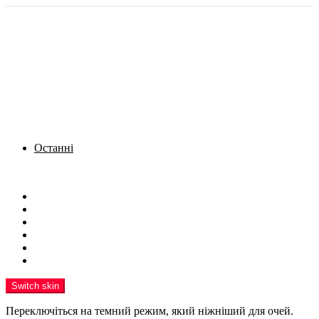
Останні
Menu
Новини
Політика
Кримінал
Фото
Надіслати новину
Реклама на сайті
Switch skin
Переключіться на темний режим, який ніжніший для очей.