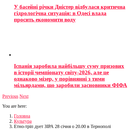
У басейні річки Дністер відбулася критична
гідрологічна ситуація: в Одесі влада
просить економити воду
Іспанія заробила найбільшу суму призових
в історії чемпіонату світу-2026, але це
однаково мізер, у порівнянні з тими
мільярдами, що заробили засновники ФІФА
Previous
Next
You are here:
Головна
Культура
Етно-тріп дует ЗІРА 28 січня о 20.00 в Тернополі