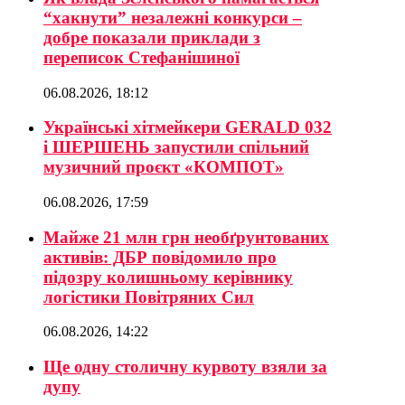
“хакнути” незалежні конкурси –
добре показали приклади з
переписок Стефанішиної
06.08.2026, 18:12
Українські хітмейкери GERALD 032
і ШЕРШЕНЬ запустили спільний
музичний проєкт «КОМПОТ»
06.08.2026, 17:59
Майже 21 млн грн необґрунтованих
активів: ДБР повідомило про
підозру колишньому керівнику
логістики Повітряних Сил
06.08.2026, 14:22
Ще одну столичну курвоту взяли за
дупу