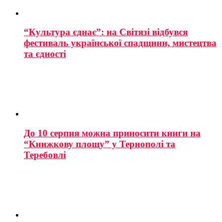
“Культура єднає”: на Світязі відбувся
фестиваль української спадщини, мистецтва
та єдності
До 10 серпня можна приносити книги на
“Книжкову площу” у Тернополі та
Теребовлі