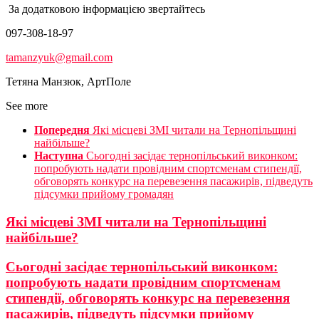
За додатковою інформацією звертайтесь
097-308-18-97
tamanzyuk@gmail.com
Тетяна Манзюк, АртПоле
See more
Попередня
Які місцеві ЗМІ читали на Тернопільщині
найбільше?
Наступна
Сьогодні засідає тернопільський виконком:
попробують надати провідним спортсменам стипендії,
обговорять конкурс на перевезення пасажирів, підведуть
підсумки прийому громадян
Які місцеві ЗМІ читали на Тернопільщині
найбільше?
Сьогодні засідає тернопільський виконком:
попробують надати провідним спортсменам
стипендії, обговорять конкурс на перевезення
пасажирів, підведуть підсумки прийому