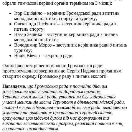
обрали тимчасові керівні органи терміном на 3 місяці:
Ігор Сцібайло – керівник Громадської ради з питань
молодіжної політики, спорту та туризму;
Олександр Пасічник – заступник керівника ради з
питань спорту;
Назар Зелінка – заступник керівника ради з питань
молодіжної політики;
Володимир Мороз – заступник керівника ради з питань
туризму;
Надія Вівчар – секретар ради.
Одноголосним рішенням члени Громадської ради
проголосували за звернення до Сергія Надала з проханням
створити окрему Громадську раду з питань екології.
Нагадаємо
,
що Громадська рада є постійно діючим
колегіальним консультативно-дорадчим органом
Тернопільської міської ради, утвореним для забезпечення
участі мешканців міста Тернополя в діяльності міської ради,
налагодження ефективної взаємодії міської ради, виконавчого
комітету та виконавчих органів ради з громадськістю,
врахування громадської думки під час формування та
виконання загальноміських програм, реалізації повноважень,
визначених законодавством.