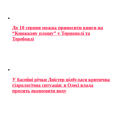
До 10 серпня можна приносити книги на
“Книжкову площу” у Тернополі та
Теребовлі
У басейні річки Дністер відбулася критична
гідрологічна ситуація: в Одесі влада
просить економити воду