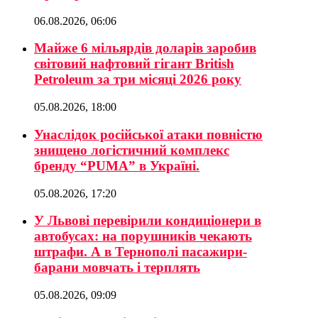
06.08.2026, 06:06
Майже 6 мільярдів доларів заробив
світовий нафтовий гігант British
Petroleum за три місяці 2026 року
05.08.2026, 18:00
Унаслідок російської атаки повністю
знищено логістичний комплекс
бренду “PUMA” в Україні.
05.08.2026, 17:20
У Львові перевірили кондиціонери в
автобусах: на порушників чекають
штрафи. А в Тернополі пасажири-
барани мовчать і терплять
05.08.2026, 09:09