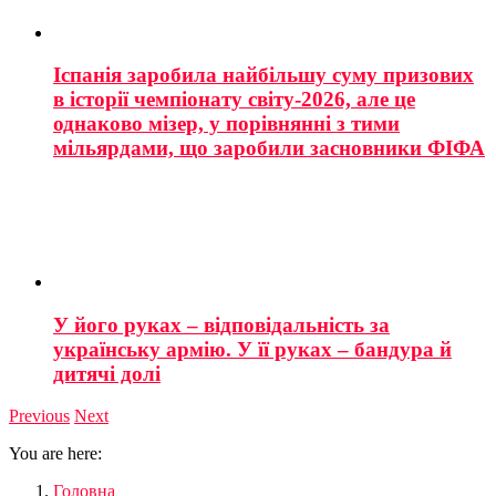
Іспанія заробила найбільшу суму призових
в історії чемпіонату світу-2026, але це
однаково мізер, у порівнянні з тими
мільярдами, що заробили засновники ФІФА
У його руках – відповідальність за
українську армію. У її руках – бандура й
дитячі долі
Previous
Next
You are here:
Головна