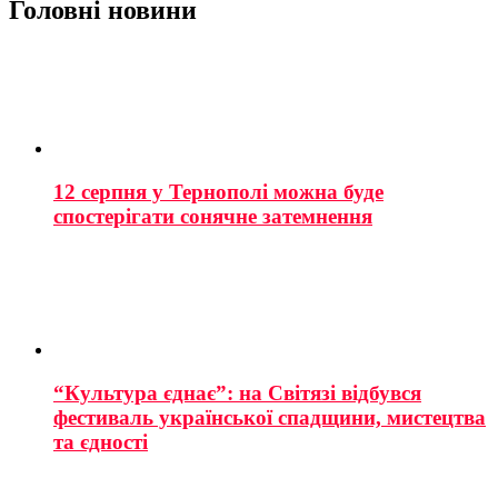
Головні новини
12 серпня у Тернополі можна буде
спостерігати сонячне затемнення
“Культура єднає”: на Світязі відбувся
фестиваль української спадщини, мистецтва
та єдності