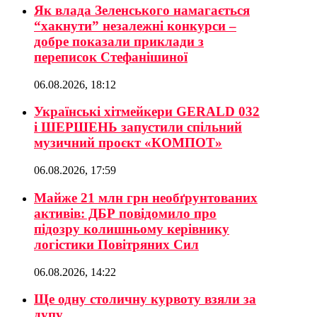
Як влада Зеленського намагається
“хакнути” незалежні конкурси –
добре показали приклади з
переписок Стефанішиної
06.08.2026, 18:12
Українські хітмейкери GERALD 032
і ШЕРШЕНЬ запустили спільний
музичний проєкт «КОМПОТ»
06.08.2026, 17:59
Майже 21 млн грн необґрунтованих
активів: ДБР повідомило про
підозру колишньому керівнику
логістики Повітряних Сил
06.08.2026, 14:22
Ще одну столичну курвоту взяли за
дупу