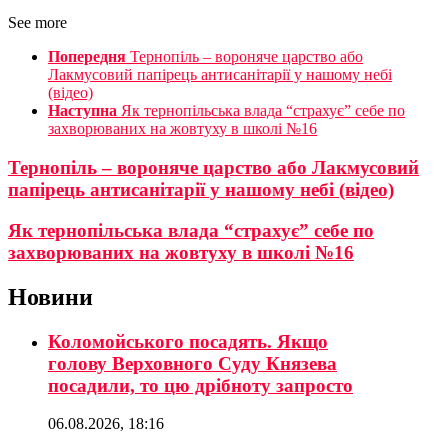
See more
Попередня
Тернопіль – вороняче царство або
Лакмусовий папірець антисанітарії у нашому небі
(відео)
Наступна
Як тернопільська влада “страхує” себе по
захворюваних на жовтуху в школі №16
Тернопіль – вороняче царство або Лакмусовий
папірець антисанітарії у нашому небі (відео)
Як тернопільська влада “страхує” себе по
захворюваних на жовтуху в школі №16
Новини
Коломойського посадять. Якщо
голову Верховного Суду Князева
посадили, то цю дрібноту запросто
06.08.2026, 18:16