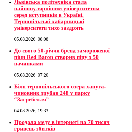
Львівська політехніка стала
найпопулярнішим університетом
серед вступників в Україні.
Тернопільські хабарницькі
університети тихо заздрять
05.08.2026, 08:08
До свого 50-річчя бренд замороженої
піци Red Baron створив піцу з 50
начинками
05.08.2026, 07:20
Біля тернопільського озера хапуга-
чиновник зрубав 248 у парку
“Загребелля”
04.08.2026, 19:33
Продала меду в інтернеті на 70 тисяч
гривень збитків