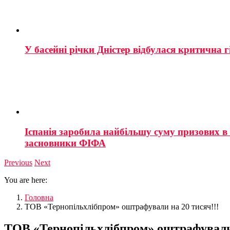
У басейні річки Дністер відбулася критична г
Іспанія заробила найбільшу суму призових в і
засновники ФІФА
Previous
Next
You are here:
Головна
ТОВ «Тернопільхлібпром» оштрафували на 20 тисяч!!!
ТОВ «Тернопільхлібпром» оштрафували 