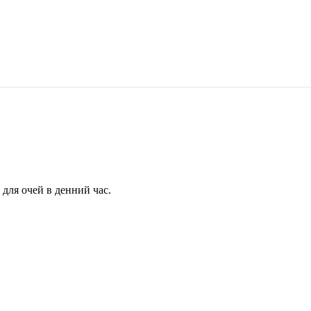
для очей в денний час.