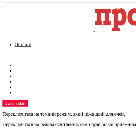
Останні
Menu
Новини
Політика
Кримінал
Фото
Надіслати новину
Реклама на сайті
Switch skin
Переключіться на темний режим, який ніжніший для очей.
Переключіться на режим освітлення, який буде більш приємним 
шукати