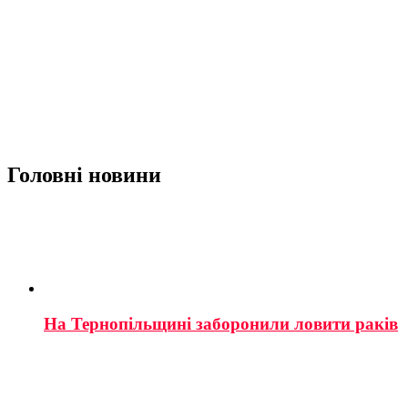
Головні новини
На Тернопільщині заборонили ловити раків