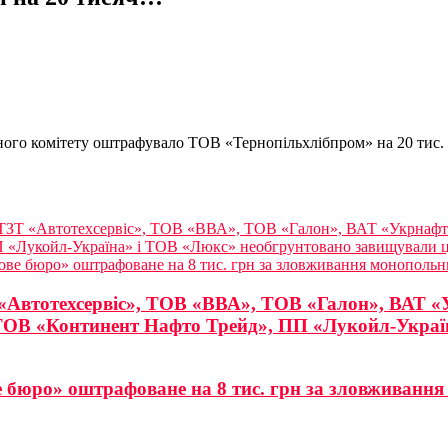
ного комітету оштрафувало ТОВ «Тернопільхлібпром» на 20 тис. 
ЗТ «Автотехсервіс», ТОВ «ВВА», ТОВ «Галон», ВАТ «Укрнафта
«Лукойл-Україна» і ТОВ «Люкс» необгрунтовано завищували ці
ове бюро» оштрафоване на 8 тис. грн за зловживання монополь
Автотехсервіс», ТОВ «ВВА», ТОВ «Галон», ВАТ «
 ТОВ «Континент Нафто Трейд», ПП «Лукойл-Украї
е бюро» оштрафоване на 8 тис. грн за зловживан