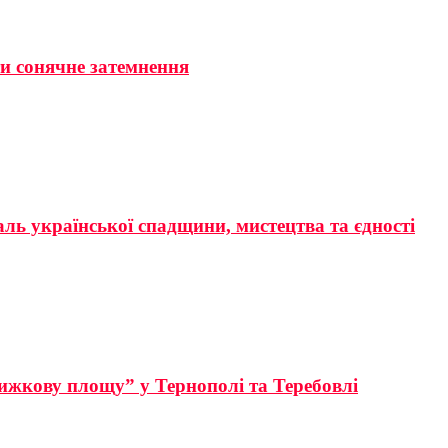
ти сонячне затемнення
аль української спадщини, мистецтва та єдності
ижкову площу” у Тернополі та Теребовлі