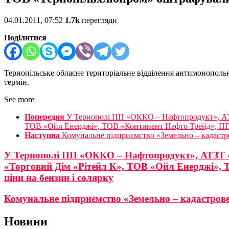
04.01.2011, 07:52
1.7k
перегляди
Поділитися
Тернопільське обласне територіальне відділення антимонополь
термін.
See more
Попередня
У Тернополі ПП «ОККО – Нафтопродукт», АТ
ТОВ «Ойл Енерджі», ТОВ «Континент Нафто Трейд», ПП 
Наступна
Комунальне підприємство «Земельно – кадастр
У Тернополі ПП «ОККО – Нафтопродукт», АТЗТ «
«Торговий Дім «Рітейл К», ТОВ «Ойл Енерджі»,
ціни на бензин і солярку
Комунальне підприємство «Земельно – кадастров
Новини