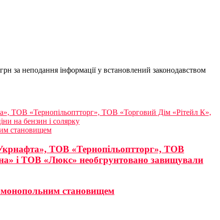
грн за неподання інформації у встановлений законодавством
», ТОВ «Тернопільоптторг», ТОВ «Торговий Дім «Рітейл К»,
ни на бензин і солярку
ним становищем
Укрнафта», ТОВ «Тернопільоптторг», ТОВ
на» і ТОВ «Люкс» необгрунтовано завищували
ня монопольним становищем