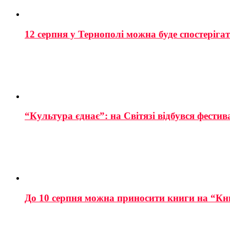
12 серпня у Тернополі можна буде спостеріга
“Культура єднає”: на Світязі відбувся фестив
До 10 серпня можна приносити книги на “Кн