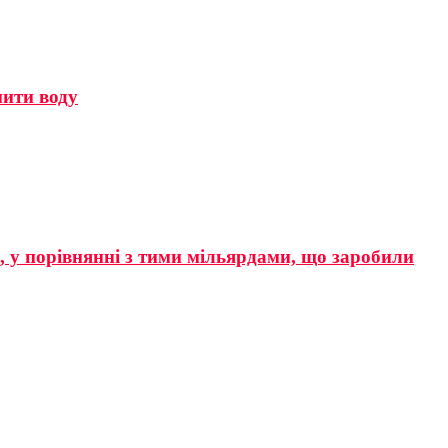
мити воду
р, у порівнянні з тими мільярдами, що заробили