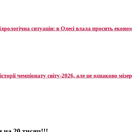
ідрологічна ситуація: в Одесі влада просить еконо
сторії чемпіонату світу-2026, але це однаково мізе
на 20 тисяч!!!