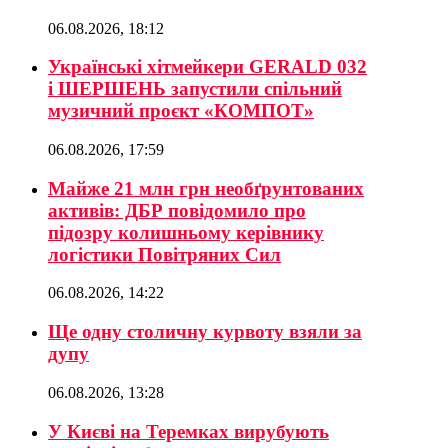
06.08.2026, 18:12
Українські хітмейкери GERALD 032
і ШЕРШЕНЬ запустили спільний
музичний проєкт «КОМПОТ»
06.08.2026, 17:59
Майже 21 млн грн необґрунтованих
активів: ДБР повідомило про
підозру колишньому керівнику
логістики Повітряних Сил
06.08.2026, 14:22
Ще одну столичну курвоту взяли за
дупу
06.08.2026, 13:28
У Києві на Теремках вирубують