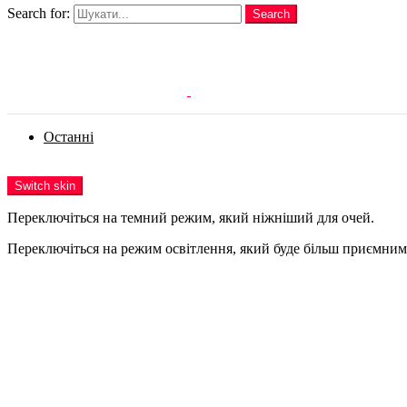
Search for:
Search
Login
Останні
Menu
Switch skin
Переключіться на темний режим, який ніжніший для очей.
Переключіться на режим освітлення, який буде більш приємним 
Login