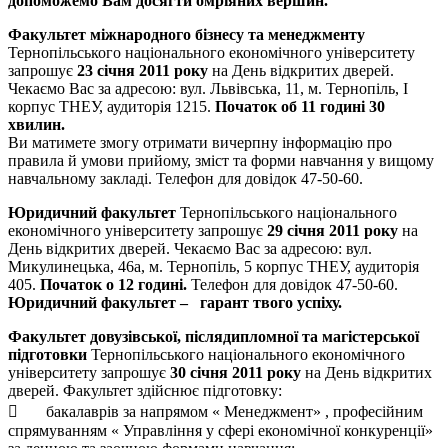
допоможемо Вам досягти омріяних вершин.
Факультет міжнародного бізнесу та менеджменту
Тернопільського національного економічного університету
запрошує
23 січня 2011 року
на День відкритих дверей.
Чекаємо Вас за адресою: вул. Львівська, 11, м. Тернопіль, І
корпус ТНЕУ, аудиторія 1215.
Початок об 11 годині 30
хвилин.
Ви матимете змогу отримати вичерпну інформацію про
правила й умови прийому, зміст та форми навчання у вищому
навчальному закладі. Телефон для довідок 47-50-60.
Юридичний факультет
Тернопільського національного
економічного університету запрошує
29 січня 2011 року
на
День відкритих дверей. Чекаємо Вас за адресою: вул.
Микулинецька, 46а, м. Тернопіль, 5 корпус ТНЕУ, аудиторія
405.
Початок о 12 годині.
Телефон для довідок 47-50-60.
Юридичний факультет – гарант твого успіху.
Факультет довузівської, післядипломної та магістерської
підготовки
Тернопільського національного економічного
університету запрошує
30 січня 2011 року
на День відкритих
дверей. Факультет здійснює підготовку:
 бакалаврів за напрямом « Менеджмент» , професійним
спрямуванням « Управління у сфері економічної конкуренції»