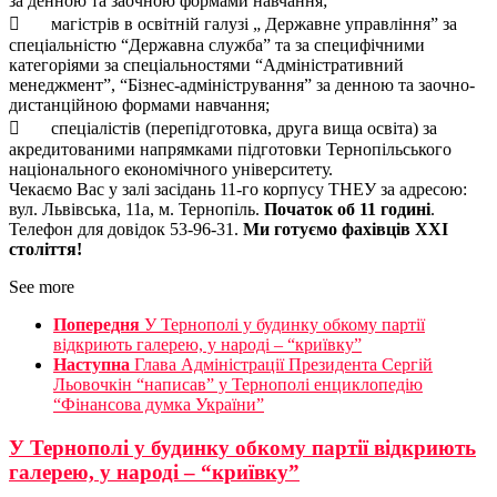
за денною та заочною формами навчання;
 магістрів в освітній галузі „ Державне управління” за
спеціальністю “Державна служба” та за специфічними
категоріями за спеціальностями “Адміністративний
менеджмент”, “Бізнес-адміністрування” за денною та заочно-
дистанційною формами навчання;
 спеціалістів (перепідготовка, друга вища освіта) за
акредитованими напрямками підготовки Тернопільського
національного економічного університету.
Чекаємо Вас у залі засідань 11-го корпусу ТНЕУ за адресою:
вул. Львівська, 11а, м. Тернопіль.
Початок об 11 годині
.
Телефон для довідок 53-96-31.
Ми готуємо фахівців ХХI
століття!
See more
Попередня
У Тернополі у будинку обкому партії
відкриють галерею, у народі – “криївку”
Наступна
Глава Адміністрації Президента Сергій
Льовочкін “написав” у Тернополі енциклопедію
“Фінансова думка України”
У Тернополі у будинку обкому партії відкриють
галерею, у народі – “криївку”