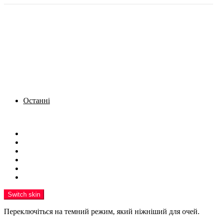
Останні
Menu
Новини
Політика
Кримінал
Фото
Надіслати новину
Реклама на сайті
Switch skin
Переключіться на темний режим, який ніжніший для очей.