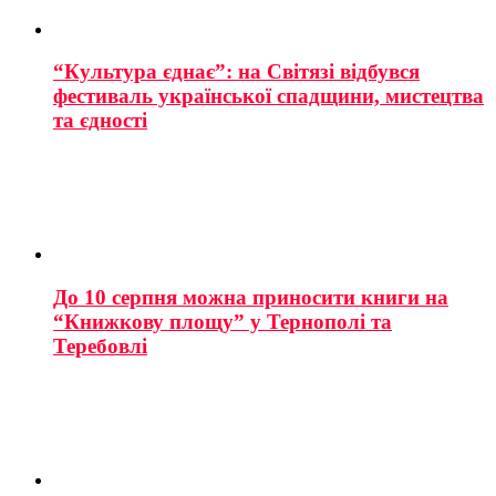
“Культура єднає”: на Світязі відбувся
фестиваль української спадщини, мистецтва
та єдності
До 10 серпня можна приносити книги на
“Книжкову площу” у Тернополі та
Теребовлі