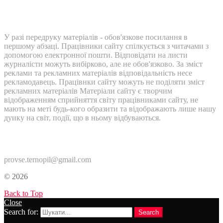
У разі передруку матеріалів - обов'язкове посилання в
першому абзаці. Працівники сайту спілкується з читачами з
допомогою електронної пошти. Відповідати на листи
журналісти можуть вибірково, але не обов'язково. За зміст
реклами та рекламних матеріалів відповідальність несе
рекламодавець. Працівнки сайту можуть не поділяти зміст
рекламних матеріалів Матеріали сайту є творчим
відображенням сприйняття світу працівниками сайту, не
мають на меті будь-кого образити та відображають лише нашу
дуику на світ, події, що в ньому відбуваються.
Контакти:
provse.ternopil@gmail.com
© 2026
Back to Top
Close
Search for:
Search