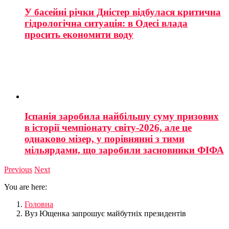
У басейні річки Дністер відбулася критична
гідрологічна ситуація: в Одесі влада
просить економити воду
Іспанія заробила найбільшу суму призових
в історії чемпіонату світу-2026, але це
однаково мізер, у порівнянні з тими
мільярдами, що заробили засновники ФІФА
Previous
Next
You are here:
Головна
Вуз Ющенка запрошує майбутніх президентів