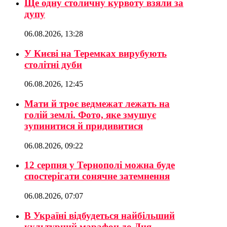
Ще одну столичну курвоту взяли за
дупу
06.08.2026, 13:28
У Києві на Теремках вирубують
столітні дуби
06.08.2026, 12:45
Мати й троє ведмежат лежать на
голій землі. Фото, яке змушує
зупинитися й придивитися
06.08.2026, 09:22
12 серпня у Тернополі можна буде
спостерігати сонячне затемнення
06.08.2026, 07:07
В Україні відбудеться найбільший
культурний марафон до Дня