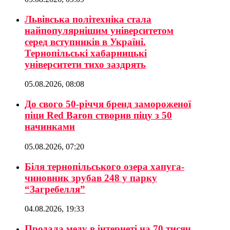
Львівська політехніка стала
найпопулярнішим університетом
серед вступників в Україні.
Тернопільські хабарницькі
університети тихо заздрять
05.08.2026, 08:08
До свого 50-річчя бренд замороженої
піци Red Baron створив піцу з 50
начинками
05.08.2026, 07:20
Біля тернопільського озера хапуга-
чиновник зрубав 248 у парку
“Загребелля”
04.08.2026, 19:33
Продала меду в інтернеті на 70 тисяч