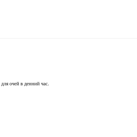
для очей в денний час.