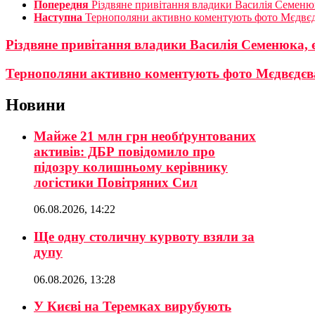
Попередня
Різдвяне привітання владики Василія Семеню
Наступна
Тернополяни активно коментують фото Мєдвєд
Різдвяне привітання владики Василія Семенюка,
Тернополяни активно коментують фото Мєдвєдєв
Новини
Майже 21 млн грн необґрунтованих
активів: ДБР повідомило про
підозру колишньому керівнику
логістики Повітряних Сил
06.08.2026, 14:22
Ще одну столичну курвоту взяли за
дупу
06.08.2026, 13:28
У Києві на Теремках вирубують