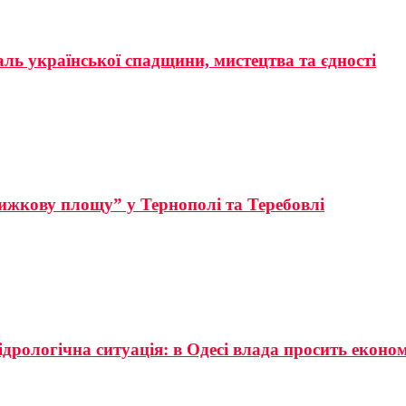
аль української спадщини, мистецтва та єдності
ижкову площу” у Тернополі та Теребовлі
ідрологічна ситуація: в Одесі влада просить еконо