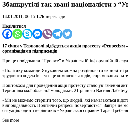
Збанкрутілі так звані націоналісти з 
14.01.2011, 06:15
1.7k
перегляди
Поділитися
17 січня у Тернополі відбудеться акція протесту «Репресіям
організаціями підприємців
Про це повідомили “Про все” в Українській інформаційній служ
«Політику команди Януковича можна розцінювати як новітні реп
трудового кодексів – усе це комплекс заходів, спрямованих на зу
Поштовхом для проведення акції протесту стало ув’язнення акти
Тернопільської обласної молодіжки, 21-річного Василя Лабайчу
«Ми не можемо стерпіти того, що людей, які намагаються відстоя
відповідальності. Політичні репресії повертаються. Завтра це 
ситуацію один з керівників «Української справи» Тарас Гребеня
See more