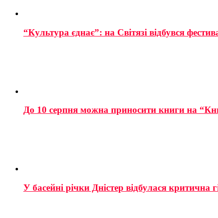
“Культура єднає”: на Світязі відбувся фестив
До 10 серпня можна приносити книги на “Кн
У басейні річки Дністер відбулася критична г