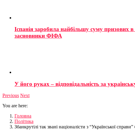
Іспанія заробила найбільшу суму призових в і
засновники ФІФА
У його руках – відповідальність за українську
Previous
Next
You are here:
Головна
Політика
Збанкрутілі так звані націоналісти з “Української справ