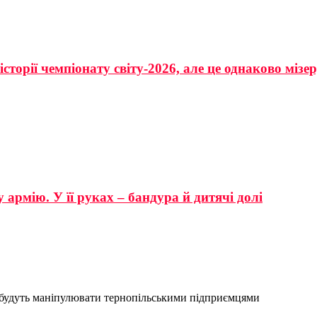
сторії чемпіонату світу-2026, але це однаково мізе
 армію. У її руках – бандура й дитячі долі
и” будуть маніпулювати тернопільськими підприємцями