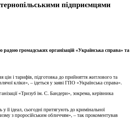
ти тернопільськими підприємцями
ою радою громадських організацій «Українська справа» та
я цін і тарифів, підготовка до прийняття житлового та
влячої кліки», – ідеться у заяві ГПО «Українська справа».
нізації «Тризуб ім. С. Бандери», зокрема, керівника
 у її ідеал, сьогодні притягують до кримінальної
аризму з проросійським обличчям», – так прокоментував