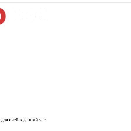
для очей в денний час.