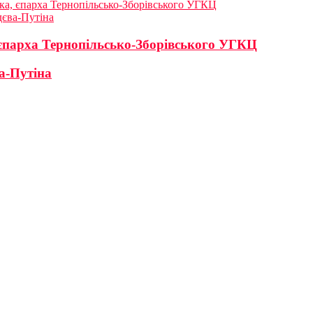
ка, єпарха Тернопільсько-Зборівського УГКЦ
єва-Путіна
 єпарха Тернопільсько-Зборівського УГКЦ
а-Путіна