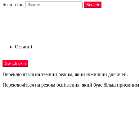
Search for:
Search
Login
Останні
Menu
Switch skin
Переключіться на темний режим, який ніжніший для очей.
Переключіться на режим освітлення, який буде більш приємним 
Login