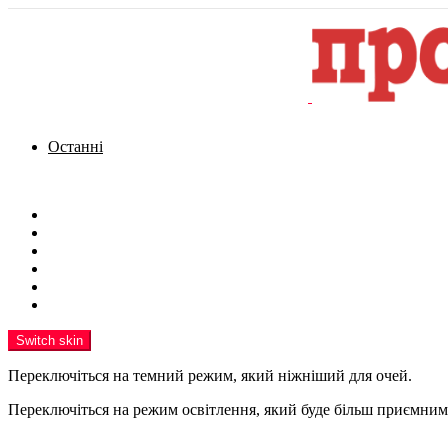
Останні
Menu
Новини
Політика
Кримінал
Фото
Надіслати новину
Реклама на сайті
Switch skin
Переключіться на темний режим, який ніжніший для очей.
Переключіться на режим освітлення, який буде більш приємним 
шукати