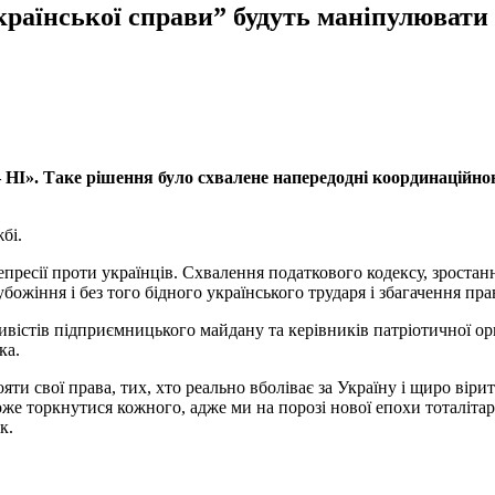
“Української справи” будуть маніпулюва
 – НІ». Таке рішення було схвалене напередодні координаційн
бі.
ресії проти українців. Схвалення податкового кодексу, зростанн
божіння і без того бідного українського трударя і збагачення пра
вістів підприємницького майдану та керівників патріотичної орга
ка.
ти свої права, тих, хто реально вболіває за Україну і щиро вірить
може торкнутися кожного, адже ми на порозі нової епохи тоталіт
к.