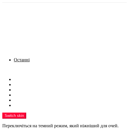
Останні
Menu
Новини
Політика
Кримінал
Фото
Надіслати новину
Реклама на сайті
Switch skin
Переключіться на темний режим, який ніжніший для очей.