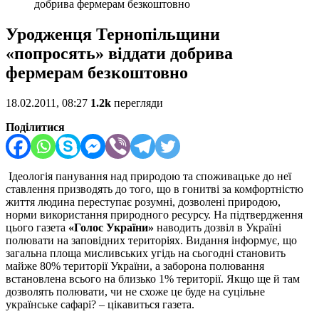
добрива фермерам безкоштовно
Уродженця Тернопільщини
«попросять» віддати добрива
фермерам безкоштовно
18.02.2011, 08:27
1.2k
перегляди
Поділитися
Ідеологія панування над природою та споживацьке до неї
ставлення призводять до того, що в гонитві за комфортністю
життя людина переступає розумні, дозволені природою,
норми використання природного ресурсу. На підтвердження
цього газета
«Голос України»
наводить дозвіл в Україні
полювати на заповідних територіях. Видання інформує, що
загальна площа мисливських угідь на сьогодні становить
майже 80% території України, а заборона полювання
встановлена всього на близько 1% території. Якщо ще й там
дозволять полювати, чи не схоже це буде на суцільне
українське сафарі? – цікавиться газета.