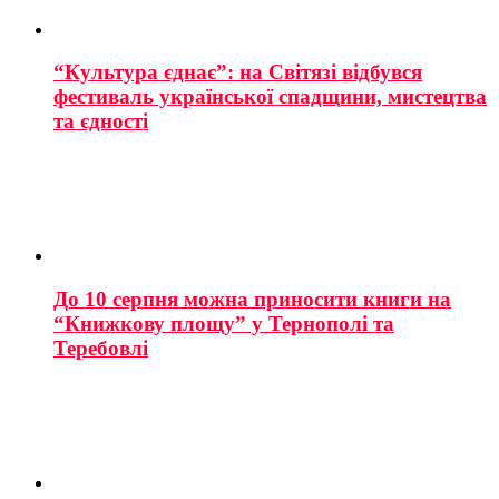
“Культура єднає”: на Світязі відбувся
фестиваль української спадщини, мистецтва
та єдності
До 10 серпня можна приносити книги на
“Книжкову площу” у Тернополі та
Теребовлі