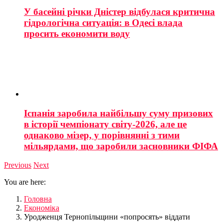
У басейні річки Дністер відбулася критична
гідрологічна ситуація: в Одесі влада
просить економити воду
Іспанія заробила найбільшу суму призових
в історії чемпіонату світу-2026, але це
однаково мізер, у порівнянні з тими
мільярдами, що заробили засновники ФІФА
Previous
Next
You are here:
Головна
Економіка
Уродженця Тернопільщини «попросять» віддати