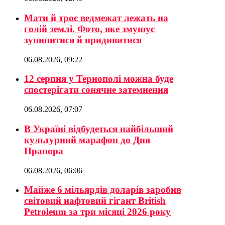
Мати й троє ведмежат лежать на
голій землі. Фото, яке змушує
зупинитися й придивитися
06.08.2026, 09:22
12 серпня у Тернополі можна буде
спостерігати сонячне затемнення
06.08.2026, 07:07
В Україні відбудеться найбільший
культурний марафон до Дня
Прапора
06.08.2026, 06:06
Майже 6 мільярдів доларів заробив
світовий нафтовий гігант British
Petroleum за три місяці 2026 року