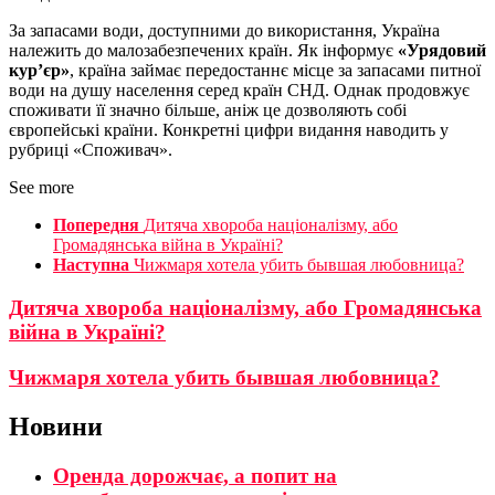
За запасами води, доступними до використання, Україна
належить до малозабезпечених країн. Як інформує
«Урядовий
кур’єр»
, країна займає передостаннє мiсце за запасами питної
води на душу населення серед країн СНД. Однак продовжує
споживати її значно більше, аніж це дозволяють собі
європейські країни. Конкретні цифри видання наводить у
рубриці «Споживач».
See more
Попередня
Дитяча хвороба націоналізму, або
Громадянська війна в Україні?
Наступна
Чижмаря хотела убить бывшая любовница?
Дитяча хвороба націоналізму, або Громадянська
війна в Україні?
Чижмаря хотела убить бывшая любовница?
Новини
Оренда дорожчає, а попит на