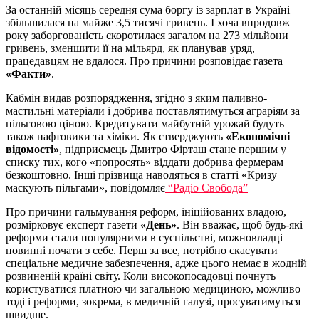
За останній місяць середня сума боргу із зарплат в Україні
збільшилася на майже 3,5 тисячі гривень. І хоча впродовж
року заборгованість скоротилася загалом на 273 мільйони
гривень, зменшити її на мільярд, як планував уряд,
працедавцям не вдалося. Про причини розповідає газета
«Факти»
.
Кабмін видав розпорядження, згідно з яким паливно-
мастильні матеріали і добрива поставлятимуться аграріям за
пільговою ціною. Кредитувати майбутній урожай будуть
також нафтовики та хіміки. Як стверджують
«Економічні
відомості»
, підприємець Дмитро Фірташ стане першим у
списку тих, кого «попросять» віддати добрива фермерам
безкоштовно. Інші прізвища наводяться в статті «Кризу
маскують пільгами», повідомляє
“Радіо Свобода”
Про причини гальмування реформ, ініційованих владою,
розмірковує експерт газети
«День»
. Він вважає, щоб будь-які
реформи стали популярними в суспільстві, можновладці
повинні почати з себе. Перш за все, потрібно скасувати
спеціальне медичне забезпечення, адже цього немає в жодній
розвиненій країні світу. Коли високопосадовці почнуть
користуватися платною чи загальною медициною, можливо
тоді і реформи, зокрема, в медичній галузі, просуватимуться
швидше.