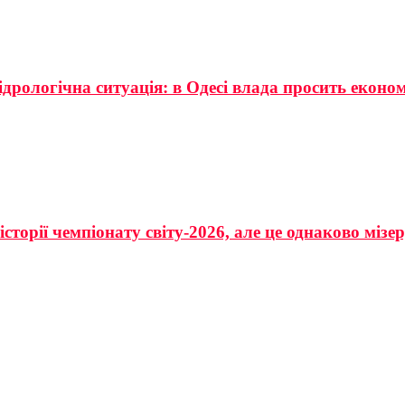
ідрологічна ситуація: в Одесі влада просить еконо
сторії чемпіонату світу-2026, але це однаково мізе