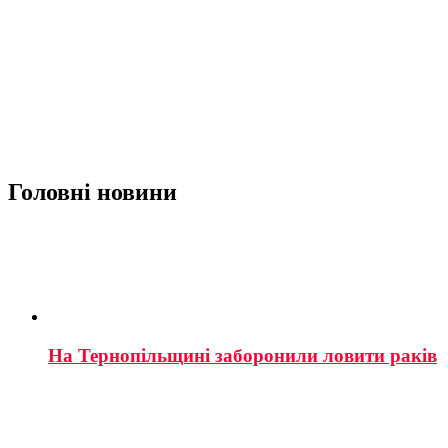
Головні новини
На Тернопільщині заборонили ловити раків