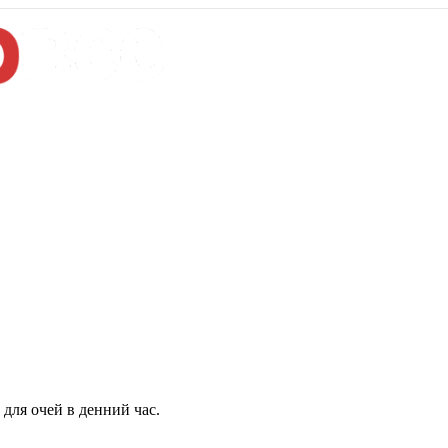
для очей в денний час.