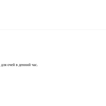
для очей в денний час.