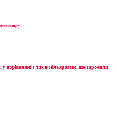
мити воду
р, у порівнянні з тими мільярдами, що заробили