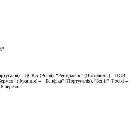
і”
Португалія) – ЦСКА (Росія), “Рейнджерс” (Шотландія) – ПСВ
ермен” (Франція) – “Бенфіка” (Португалія), “Зеніт” (Росія) –
8 березня.