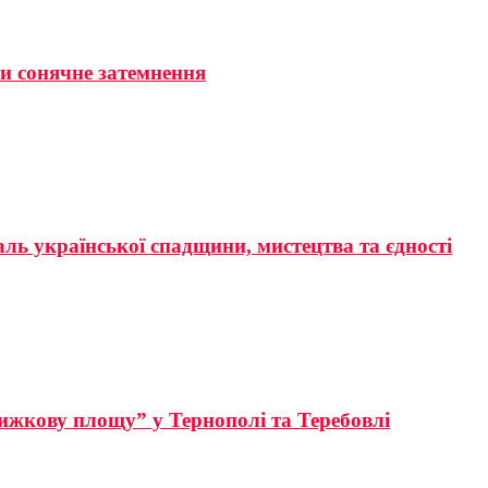
ти сонячне затемнення
аль української спадщини, мистецтва та єдності
ижкову площу” у Тернополі та Теребовлі