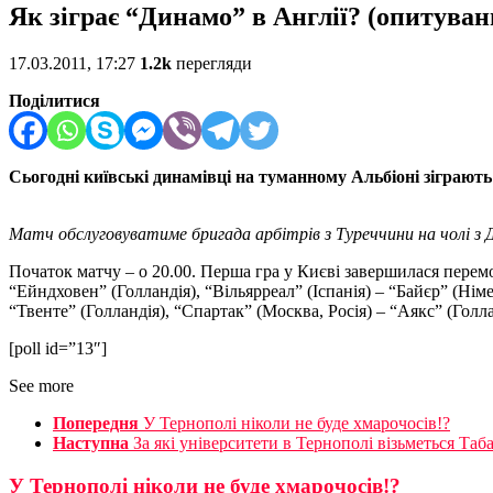
Як зіграє “Динамо” в Англії? (опитуван
17.03.2011, 17:27
1.2k
перегляди
Поділитися
Сьогодні київські динамівці на туманному Альбіоні зіграють
Матч обслуговуватиме бригада арбітрів з Туреччини на чолі 
Початок матчу – о 20.00. Перша гра у Києві завершилася перем
“Ейндховен” (Голландія), “Вільярреал” (Іспанія) – “Байєр” (Німе
“Твенте” (Голландія), “Спартак” (Москва, Росія) – “Аякс” (Гол
[poll id=”13″]
See more
Попередня
У Тернополі ніколи не буде хмарочосів!?
Наступна
За які університети в Тернополі візьметься Таб
У Тернополі ніколи не буде хмарочосів!?