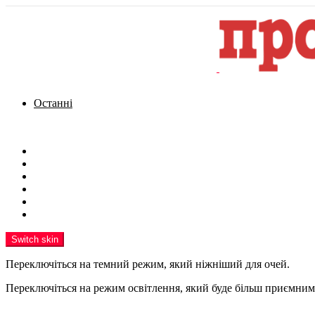
Останні
Menu
Новини
Політика
Кримінал
Фото
Надіслати новину
Реклама на сайті
Switch skin
Переключіться на темний режим, який ніжніший для очей.
Переключіться на режим освітлення, який буде більш приємним 
шукати