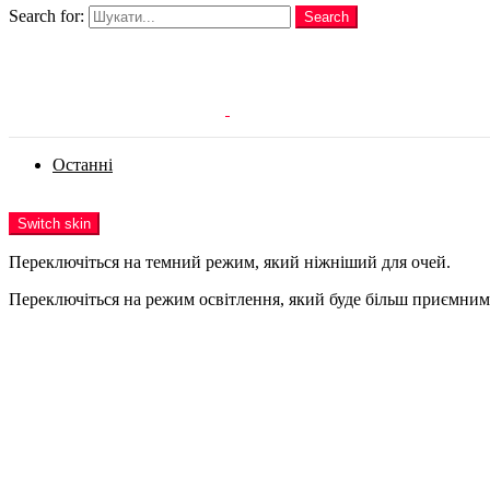
Search for:
Search
Login
Останні
Menu
Switch skin
Переключіться на темний режим, який ніжніший для очей.
Переключіться на режим освітлення, який буде більш приємним 
Login