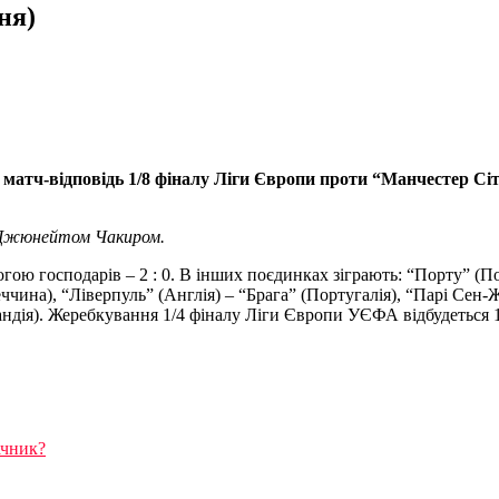
ня)
 матч-відповідь 1/8 фіналу Ліги Європи проти “Манчестер Сіт
з Джюнейтом Чакиром.
огою господарів – 2 : 0. В інших поєдинках зіграють: “Порту” (
ччина), “Ліверпуль” (Англія) – “Брага” (Португалія), “Парі Сен-Ж
ландія). Жеребкування 1/4 фіналу Ліги Європи УЄФА відбудеться 1
ачник?