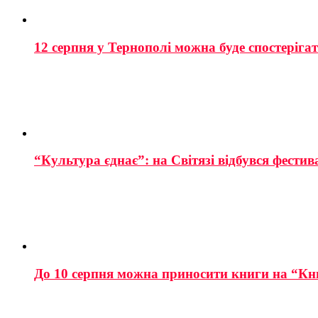
12 серпня у Тернополі можна буде спостеріга
“Культура єднає”: на Світязі відбувся фестив
До 10 серпня можна приносити книги на “Кн