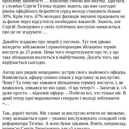
проблему зайнятості … власному синові або внучці. Здається,
у службах Сергія Тігіпка чудово знають, що вже сьогодні
рівень офіційного безробіття серед молоді становить більше
30%. Крім того, 47% молодих фахівців змушені працювати не
за фахом через відсутність необхідних вакансій. Знають, але
Сергій Леонідович у своїх публічних виступах намагається
про це не згадувати …
Давайте згадаємо про людей у погонах. Тут теж цікаво
виходить: військовим і правоохоронцям збільшено термін
вислуги до 25 років. Нема чого теоретизувати про те, у що
таке збільшення виллється в майбутньому. Досить того, що
відбувається сьогодні.
Автор цих рядків нещодавно зустрів свого знайомого офіцера.
Виявляється, офіцер спішно пішов у відставку за вислугою.
Чому? Та тому що злякався збільшення терміну вислуги, і, як
виявилося, злякався не він один. «І що тепер?» – Запитав я. «А
дуже просто, – відповів офіцер. – Побігли всі, хто тільки міг. В
армії тепер одні маразматики генерали і молоді лейтенанти
»…
Так, дорогі читачі. Ми з вами за вислугою втекти не зможемо,
тому залишається одне – уважно вислуховувати солодкий спів
реформатора Тігіпко. А воно буває цікавим. Взяти, наприклад,
інтерв’ю Сергія Леонідовича для «5 каналу».