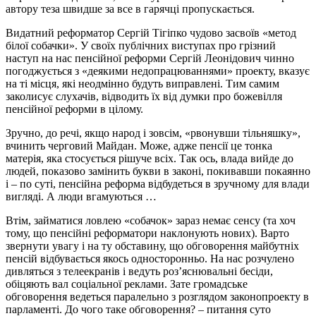
автору теза швидше за все в гарячці пропускається.
Видатний реформатор Сергій Тігіпко чудово засвоїв «метод
білої собачки». У своїх публічних виступах про грізний
наступ на нас пенсійної реформи Сергій Леонідович чинно
погоджується з «деякими недопрацюваннями» проекту, вказує
на ті місця, які неодмінно будуть виправлені. Тим самим
заколисує слухачів, відводить їх від думки про божевілля
пенсійної реформи в цілому.
Зручно, до речі, якщо народ і зовсім, «рвонувши тільняшку»,
вчинить черговий Майдан. Може, адже пенсії це тонка
матерія, яка стосується рішуче всіх. Так ось, влада вийде до
людей, показово замінить букви в законі, покивавши покаянно
і – по суті, пенсійна реформа відбудеться в зручному для влади
вигляді. А люди вгамуються …
Втім, займатися ловлею «собачок» зараз немає сенсу (та хоч
тому, що пенсійні реформатори наклонують нових). Варто
звернути увагу і на ту обставину, що обговорення майбутніх
пенсій відбувається якось односторонньо. На нас розчулено
дивляться з телеекранів і ведуть роз’яснювальні бесіди,
обіцяють вал соціальної реклами. Зате громадське
обговорення ведеться паралельно з розглядом законопроекту в
парламенті. До чого таке обговорення? – питання суто