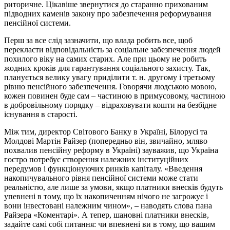
риторичне. Цікавіше звернутися до старанно прихованим
підводних каменів закону про забезпечення реформування
пенсійної системи.
Перш за все слід зазначити, що влада робить все, щоб
перекласти відповідальність за соціальне забезпечення людей
похилого віку на самих старих. Але при цьому не робить
жодних кроків для гарантування соціального захисту. Так,
планується велику увагу приділити т. н. другому і третьому
рівню пенсійного забезпечення. Говорячи людською мовою,
кожен повинен буде сам – частиною в примусовому, частиною
в добровільному порядку – відраховувати кошти на безбідне
існування в старості.
Між тим, директор Світового Банку в Україні, Білорусі та
Молдові Мартін Райзер (попередньо він, звичайно, мляво
похвалив пенсійну реформу в Україні) зауважив, що Україна
гостро потребує створення належних інституційних
передумов і функціонуючих ринків капіталу. «Введення
накопичувального рівня пенсійної системи може стати
реальністю, але лише за умови, якщо платники внесків будуть
упевнені в тому, що їх накопиченням нічого не загрожує і
вони інвестовані належним чином», – наводять слова пана
Райзера «Коментарі». А тепер, шановні платники внесків,
задайте самі собі питання: чи впевнені ви в тому, що вашим