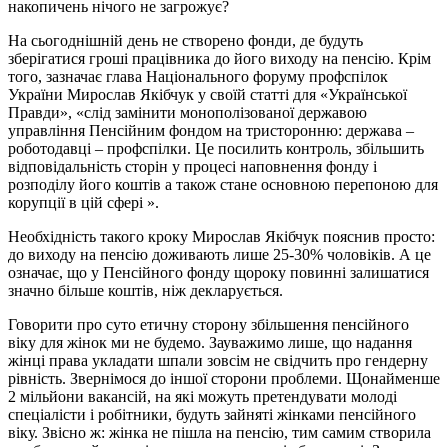
накопичень нічого не загрожує?
На сьогоднішній день не створено фонди, де будуть
зберігатися гроші працівника до його виходу на пенсію. Крім
того, зазначає глава Національного форуму профспілок
України Мирослав Якібчук у своїй статті для «Української
Правди», «слід замінити монополізованої державою
управління Пенсійним фондом на тристоронню: держава –
роботодавці – профспілки. Це посилить контроль, збільшить
відповідальність сторін у процесі наповнення фонду і
розподілу його коштів а також стане основною перепоною для
корупції в цій сфері ».
Необхідність такого кроку Мирослав Якібчук пояснив просто:
до виходу на пенсію доживають лише 25-30% чоловіків. А це
означає, що у Пенсійного фонду щороку повинні залишатися
значно більше коштів, ніж декларується.
Говорити про суто етичну сторону збільшення пенсійного
віку для жінок ми не будемо. Зауважимо лише, що надання
жінці права укладати шпали зовсім не свідчить про гендерну
рівність. Звернімося до іншої сторони проблеми. Щонайменше
2 мільйони вакансій, на які можуть претендувати молоді
спеціалісти і робітники, будуть зайняті жінками пенсійного
віку. Звісно ж: жінка не пішла на пенсію, тим самим створила