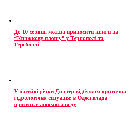
До 10 серпня можна приносити книги на
“Книжкову площу” у Тернополі та
Теребовлі
У басейні річки Дністер відбулася критична
гідрологічна ситуація: в Одесі влада
просить економити воду