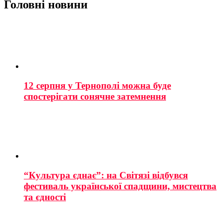
Головні новини
12 серпня у Тернополі можна буде
спостерігати сонячне затемнення
“Культура єднає”: на Світязі відбувся
фестиваль української спадщини, мистецтва
та єдності