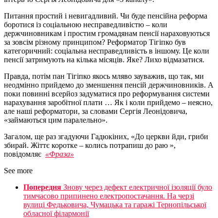
Питання простий і невигадливий. Чи буде пенсійна реформа
боротися із соціальною несправедливістю – коли
держчиновникам і простим громадянам пенсії нараховуються
за зовсім різному принципом? Реформатор Тігіпко був
категоричний: соціальна несправедливість в іншому. Це коли
пенсії затримують на кілька місяців. Яке? Лихо відмазатися.
Правда, потім пан Тігіпко якось мляво зауважив, що так, ми
неодмінно прийдемо до зменшення пенсій держчиновників. А
поки повинні всерйоз задуматися про реформування системи
нарахування заробітної плати … Як і коли прийдемо – неясно,
але наші реформатори, за словами Сергія Леонідовича,
«займаються цим паралельно».
Загалом, ще раз згадуючи Гадюкіних, «До церкви йди, гриби
збирай. Жіттє коротке – колись потрапиш до раю »,
повідомляє
«Фраза»
See more
Попередня
Знову через дефект електричної ізоляції було
тимчасово припинено електропостачання. На черзі
вулиці Федьковича, Чумацька та гаражі Тернопільської
обласної філармонії