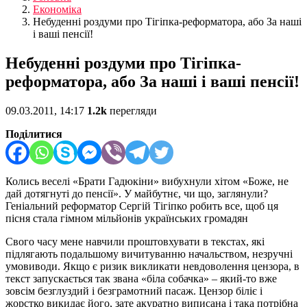
Економіка
Небуденні роздуми про Тігіпка-реформатора, або За наші
і ваші пенсії!
Небуденні роздуми про Тігіпка-
реформатора, або За наші і ваші пенсії!
09.03.2011, 14:17
1.2k
перегляди
Поділитися
Колись веселі «Брати Гадюкіни» вибухнули хітом «Боже, не
дай дотягнуті до пенсії». У майбутнє, чи що, заглянули?
Геніальний реформатор Сергій Тігіпко робить все, щоб ця
пісня стала гімном мільйонів українських громадян
Свого часу мене навчили проштовхувати в текстах, які
підлягають подальшому вичитуванню начальством, незручні
умовиводи. Якщо є ризик викликати невдоволення цензора, в
текст запускається так звана «біла собачка» – який-то вже
зовсім безглуздий і безграмотний пасаж. Цензор біліє і
жорстко викидає його, зате акуратно виписана і така потрібна