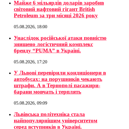
Майже 6 мільярдів доларів заробив
світовий нафтовий гігант British
Petroleum за три місяці 2026 року
05.08.2026, 18:00
Унаслідок російської атаки повністю
знищено логістичний комплекс
бренду “PUMA” в Україні.
05.08.2026, 17:20
У Львові перевірили кондиціонери в
автобусах: на порушників чекають
штрафи. А в Тернополі пасажири-
барани мовчать і терплять
05.08.2026, 09:09
Львівська політехніка стала
найпопулярнішим університетом
серед вступників в Україні.