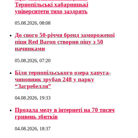
Тернопільські хабарницькі
університети тихо заздрять
05.08.2026, 08:08
До свого 50-річчя бренд замороженої
піци Red Baron створив піцу з 50
начинками
05.08.2026, 07:20
Біля тернопільського озера хапуга-
чиновник зрубав 248 у парку
“Загребелля”
04.08.2026, 19:33
Продала меду в інтернеті на 70 тисяч
гривень збитків
04.08.2026, 18:37