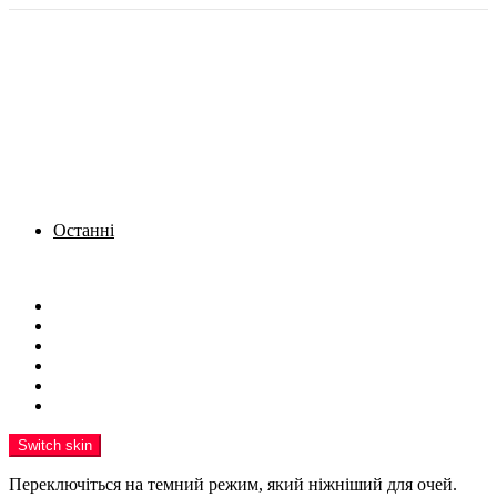
Останні
Menu
Новини
Політика
Кримінал
Фото
Надіслати новину
Реклама на сайті
Switch skin
Переключіться на темний режим, який ніжніший для очей.