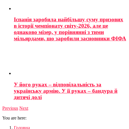
Іспанія заробила найбільшу суму призових
в історії чемпіонату світу-2026, але це
однаково мізер, у порівнянні з тими
мільярдами, що заробили засновники ФІФА
У його руках – відповідальність за
українську армію. У її руках – бандура й
дитячі долі
Previous
Next
You are here:
Головна