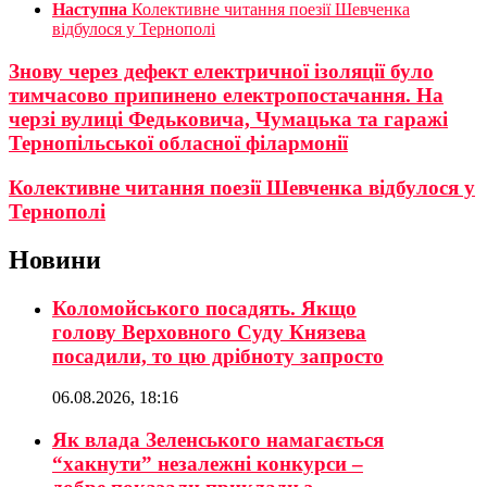
Наступна
Колективне читання поезії Шевченка
відбулося у Тернополі
Знову через дефект електричної ізоляції було
тимчасово припинено електропостачання. На
черзі вулиці Федьковича, Чумацька та гаражі
Тернопільської обласної філармонії
Колективне читання поезії Шевченка відбулося у
Тернополі
Новини
Коломойського посадять. Якщо
голову Верховного Суду Князева
посадили, то цю дрібноту запросто
06.08.2026, 18:16
Як влада Зеленського намагається
“хакнути” незалежні конкурси –