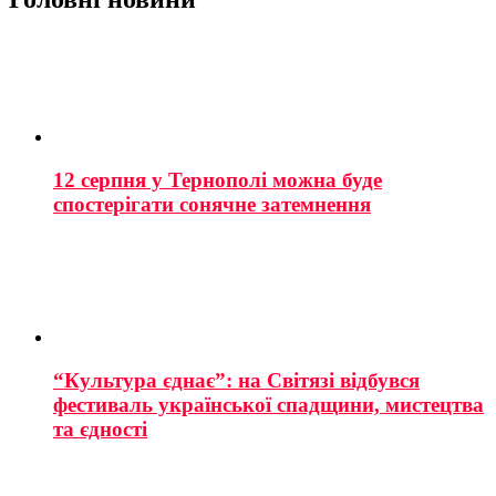
12 серпня у Тернополі можна буде
спостерігати сонячне затемнення
“Культура єднає”: на Світязі відбувся
фестиваль української спадщини, мистецтва
та єдності