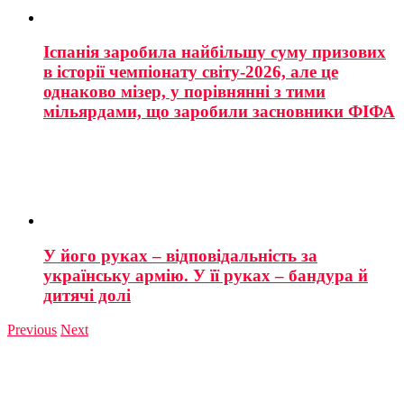
Іспанія заробила найбільшу суму призових
в історії чемпіонату світу-2026, але це
однаково мізер, у порівнянні з тими
мільярдами, що заробили засновники ФІФА
У його руках – відповідальність за
українську армію. У її руках – бандура й
дитячі долі
Previous
Next