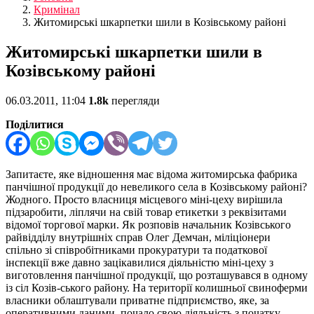
Кримінал
Житомирські шкарпетки шили в Козівському районі
Житомирські шкарпетки шили в
Козівському районі
06.03.2011, 11:04
1.8k
перегляди
Поділитися
Запитаєте, яке відношення має відома житомирська фабрика
панчішної продукції до невеликого села в Козівському районі?
Жодного. Просто власниця місцевого міні-цеху вирішила
підзаробити, ліплячи на свій товар етикетки з реквізитами
відомої торгової марки.
Як розповів начальник Козівського
райвідділу внутрішніх справ Олег Демчан, міліціонери
спільно зі співробітниками прокуратури та податкової
інспекції вже давно зацікавилися діяльністю міні-цеху з
виготовлення панчішної продукції, що розташувався в одному
із сіл Козів-ського району. На території колишньої свиноферми
власники облаштували приватне підприємство, яке, за
оперативними даними, почало свою діяльність з початку