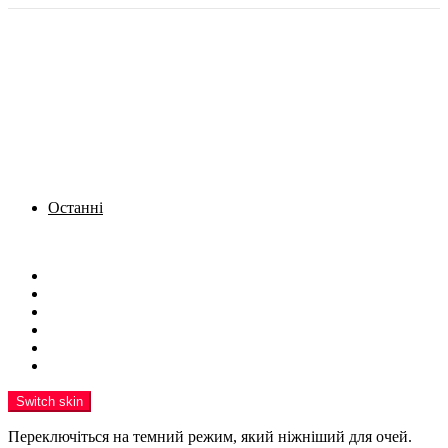
Останні
Menu
Новини
Політика
Кримінал
Фото
Надіслати новину
Реклама на сайті
Switch skin
Переключіться на темний режим, який ніжніший для очей.