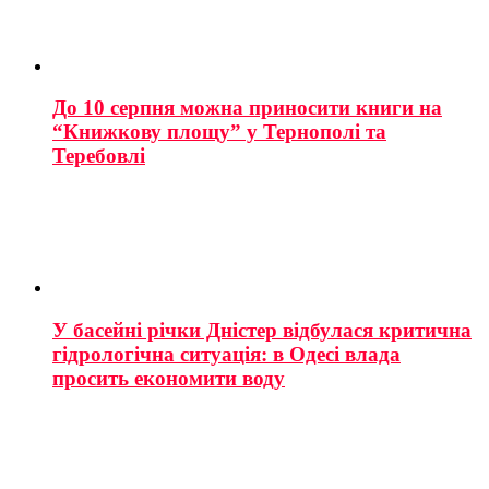
До 10 серпня можна приносити книги на
“Книжкову площу” у Тернополі та
Теребовлі
У басейні річки Дністер відбулася критична
гідрологічна ситуація: в Одесі влада
просить економити воду