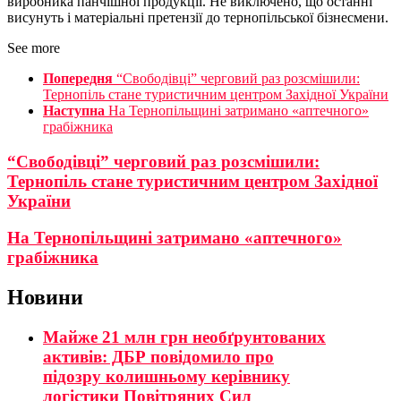
виробника панчішної продукції. Не виключено, що останні
висунуть і матеріальні претензії до тернопільської бізнесмени.
See more
Попередня
“Свободівці” черговий раз розсмішили:
Тернопіль стане туристичним центром Західної України
Наступна
На Тернопільщині затримано «аптечного»
грабіжника
“Свободівці” черговий раз розсмішили:
Тернопіль стане туристичним центром Західної
України
На Тернопільщині затримано «аптечного»
грабіжника
Новини
Майже 21 млн грн необґрунтованих
активів: ДБР повідомило про
підозру колишньому керівнику
логістики Повітряних Сил