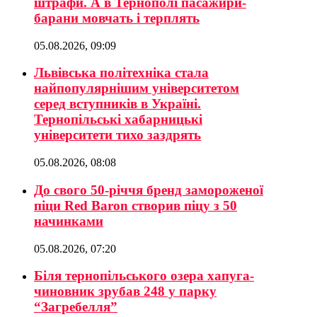
штрафи. А в Тернополі пасажири-
барани мовчать і терплять
05.08.2026, 09:09
Львівська політехніка стала
найпопулярнішим університетом
серед вступників в Україні.
Тернопільські хабарницькі
університети тихо заздрять
05.08.2026, 08:08
До свого 50-річчя бренд замороженої
піци Red Baron створив піцу з 50
начинками
05.08.2026, 07:20
Біля тернопільського озера хапуга-
чиновник зрубав 248 у парку
“Загребелля”