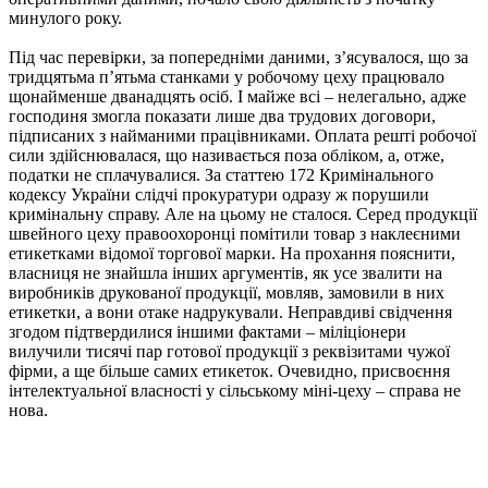
минулого року.
Під час перевірки, за попередніми даними, з’ясувалося, що за
тридцятьма п’ятьма станками у робочому цеху працювало
щонайменше дванадцять осіб. І майже всі – нелегально, адже
господиня змогла показати лише два трудових договори,
підписаних з найманими працівниками. Оплата решті робочої
сили здійснювалася, що називається поза обліком, а, отже,
податки не сплачувалися. За статтею 172 Кримінального
кодексу України слідчі прокуратури одразу ж порушили
кримінальну справу. Але на цьому не сталося. Серед продукції
швейного цеху правоохоронці помітили товар з наклеєними
етикетками відомої торгової марки. На прохання пояснити,
власниця не знайшла інших аргументів, як усе звалити на
виробників друкованої продукції, мовляв, замовили в них
етикетки, а вони отаке надрукували. Неправдиві свідчення
згодом підтвердилися іншими фактами – міліціонери
вилучили тисячі пар готової продукції з реквізитами чужої
фірми, а ще більше самих етикеток. Очевидно, присвоєння
інтелектуальної власності у сільському міні-цеху – справа не
нова.