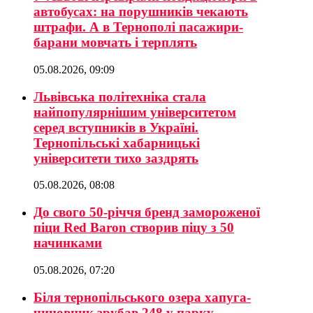
автобусах: на порушників чекають
штрафи. А в Тернополі пасажири-
барани мовчать і терплять
05.08.2026, 09:09
Львівська політехніка стала
найпопулярнішим університетом
серед вступників в Україні.
Тернопільські хабарницькі
університети тихо заздрять
05.08.2026, 08:08
До свого 50-річчя бренд замороженої
піци Red Baron створив піцу з 50
начинками
05.08.2026, 07:20
Біля тернопільського озера хапуга-
чиновник зрубав 248 у парку