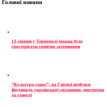
Головні новини
12 серпня у Тернополі можна буде
спостерігати сонячне затемнення
“Культура єднає”: на Світязі відбувся
фестиваль української спадщини, мистецтва
та єдності