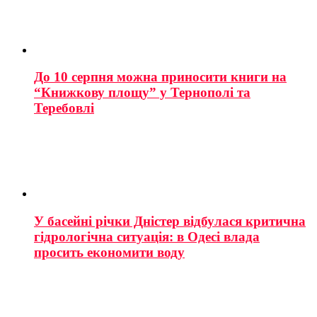
До 10 серпня можна приносити книги на
“Книжкову площу” у Тернополі та
Теребовлі
У басейні річки Дністер відбулася критична
гідрологічна ситуація: в Одесі влада
просить економити воду