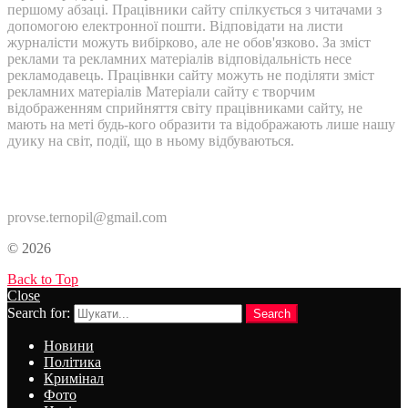
першому абзаці. Працівники сайту спілкується з читачами з
допомогою електронної пошти. Відповідати на листи
журналісти можуть вибірково, але не обов'язково. За зміст
реклами та рекламних матеріалів відповідальність несе
рекламодавець. Працівнки сайту можуть не поділяти зміст
рекламних матеріалів Матеріали сайту є творчим
відображенням сприйняття світу працівниками сайту, не
мають на меті будь-кого образити та відображають лише нашу
дуику на світ, події, що в ньому відбуваються.
Контакти:
provse.ternopil@gmail.com
© 2026
Back to Top
Close
Search for:
Search
Новини
Політика
Кримінал
Фото