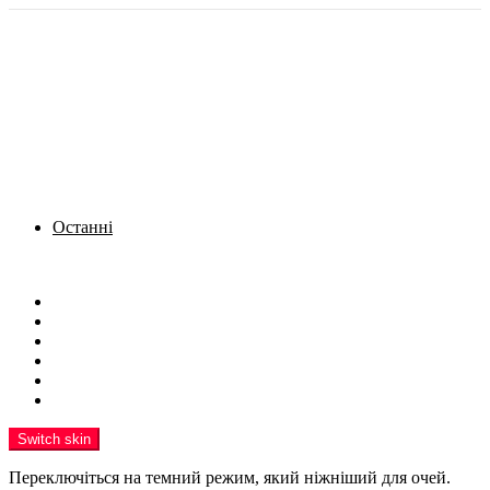
Останні
Menu
Новини
Політика
Кримінал
Фото
Надіслати новину
Реклама на сайті
Switch skin
Переключіться на темний режим, який ніжніший для очей.