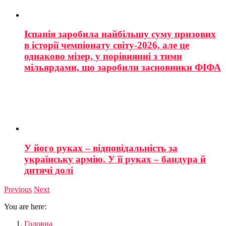
Іспанія заробила найбільшу суму призових
в історії чемпіонату світу-2026, але це
однаково мізер, у порівнянні з тими
мільярдами, що заробили засновники ФІФА
У його руках – відповідальність за
українську армію. У її руках – бандура й
дитячі долі
Previous
Next
You are here:
Головна