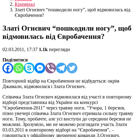
Кримінал
Златі Огнєвич “пошкодили ногу”, щоб відмовилась від
Євробачення?
Златі Огнєвич “пошкодили ногу”, щоб
відмовилась від Євробачення?
02.03.2011, 17:37
1.1k
перегляди
Поділитися
Повторний відбір на Євробачення не відбудеться: окрім
Джамали, відмовилася і Злата Огнєвич.
Співачка Злата Огнєвич відмовилася від участі в повторному
відборі представника від України на конкурсі
“Євробачення-2011” через травму ноги.
“Учора, 1 березня,
пізно увечері співачка Злата Огнєвич отримала сильну травму
ноги. Тому, пробачте, але усі виступи до середини березня не
можливі. Зрозуміло, ми не можемо розглядати участь Злати
03.03.2011 в повторному відборі на “Євробачення”, –
говориться у офіційному зверненні команди З.Огнєвич,