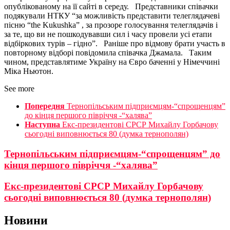
опублікованому на її сайті в середу. Представники співачки
подякували НТКУ “за можливість представити телеглядачеві
пісню “the Kukushka” , за прозоре голосування телеглядачів і
за те, що ви не пошкодувавши сил і часу провели усі етапи
відбіркових турів – гідно”. Раніше про відмову брати участь в
повторному відборі повідомила співачка Джамала. Таким
чином, представлятиме Україну на Євро баченні у Німеччині
Міка Ньютон.
See more
Попередня
Тернопільським підприємцям-“спрощенцям”
до кінця першого півріччя -“халява”
Наступна
Екс-президентові СРСР Михайлу Горбачову
сьогодні виповнюється 80 (думка тернополян)
Тернопільським підприємцям-“спрощенцям” до
кінця першого півріччя -“халява”
Екс-президентові СРСР Михайлу Горбачову
сьогодні виповнюється 80 (думка тернополян)
Новини