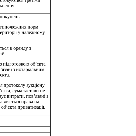
стовуються третіми
ьнення.
 покупець.
ротипожежних норм
території у належному
ться в оренду з
ий.
з підготовкою об’єкта
в’язані з нотаріальним
єкта.
я протоколу аукціону
єкта, сума застави не
ує витрати, пов’язані з
бавляється права на
 об’єкта приватизації.