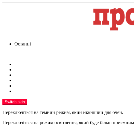
Останні
Menu
Новини
Політика
Кримінал
Фото
Надіслати новину
Реклама на сайті
Switch skin
Переключіться на темний режим, який ніжніший для очей.
Переключіться на режим освітлення, який буде більш приємним 
шукати