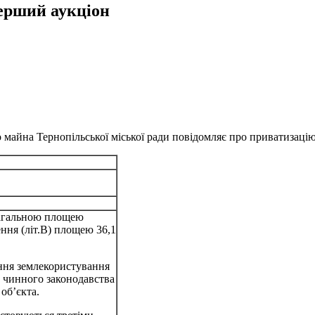
перший аукціон
майна Тернопільської міської ради повідомляє про приватизацію 
 загальною площею
ння (літ.В) площею 36,1
ання землекористування
о чинного законодавства
об’єкта.