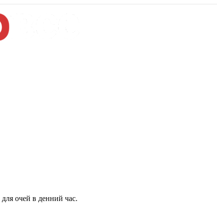
для очей в денний час.