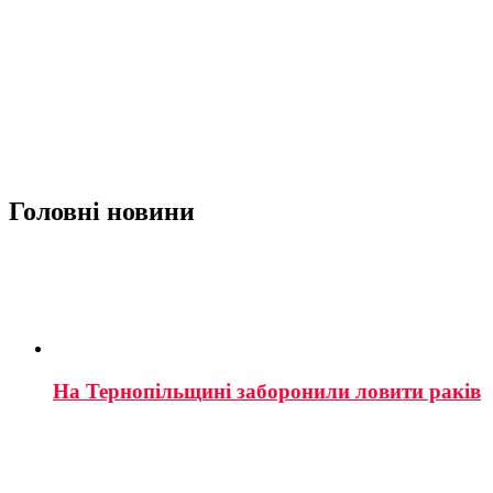
Головні новини
На Тернопільщині заборонили ловити раків