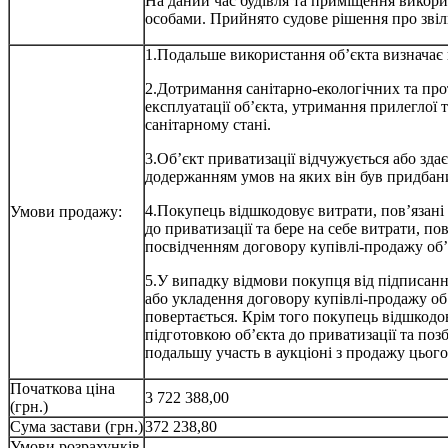
На даний час будівля та приміщення викори
особами. Прийнято судове рішення про звіл
1.Подальше використання об’єкта визначає
2.Дотримання санітарно-екологічних та п
експлуатації об’єкта, утримання прилеглої 
санітарному стані.
3.Об’єкт приватизації відчужується або здає
додержанням умов на яких він був придбан
4.Покупець відшкодовує витрати, пов’язані 
Умови продажу:
до приватизації та бере на себе витрати, по
посвідченням договору купівлі-продажу об’
5.У випадку відмови покупця від підписанн
або укладення договору купівлі-продажу об’
повертається. Крім того покупець відшкодов
підготовкою об’єкта до приватизації та поз
подальшу участь в аукціоні з продажу цього
Початкова ціна
3 722 388,00
(грн.)
Сума застави (грн.)
372 238,80
Умови розрахунків