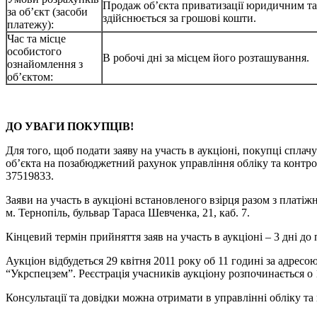
Продаж об’єкта приватизації юридичним та
за об’єкт (засоби
здійснюється за грошові кошти.
платежу):
Час та місце
особистого
В робочі дні за місцем його розташування.
ознайомлення з
об’єктом:
ДО УВАГИ ПОКУПЦІВ!
Для того, щоб подати заяву на участь в аукціоні, покупці сплач
об’єкта на позабюджетний рахунок управління обліку та конт
37519833.
Заяви на участь в аукціоні встановленого взірця разом з пла
м. Тернопіль, бульвар Тараса Шевченка, 21, каб. 7.
Кінцевий термін прийняття заяв на участь в аукціоні – 3 дні до 
Аукціон відбудеться 29 квітня 2011 року об 11 годині за адресо
“Укрспецзем”. Реєстрація учасників аукціону розпочинається о 1
Консультації та довідки можна отримати в управлінні обліку та