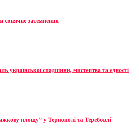
ти сонячне затемнення
аль української спадщини, мистецтва та єдності
ижкову площу” у Тернополі та Теребовлі