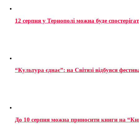
12 серпня у Тернополі можна буде спостеріга
“Культура єднає”: на Світязі відбувся фестив
До 10 серпня можна приносити книги на “Кн