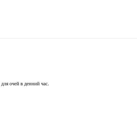
для очей в денний час.