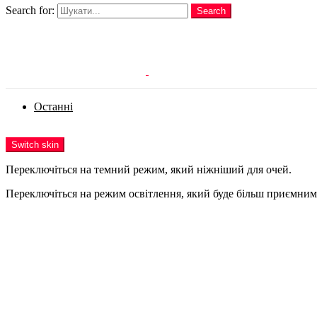
Search for:
Search
Login
Останні
Menu
Switch skin
Переключіться на темний режим, який ніжніший для очей.
Переключіться на режим освітлення, який буде більш приємним 
Login