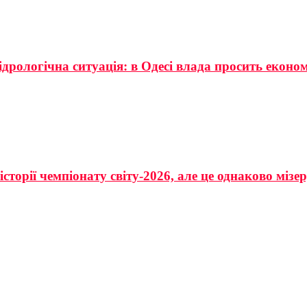
ідрологічна ситуація: в Одесі влада просить еконо
сторії чемпіонату світу-2026, але це однаково мізе