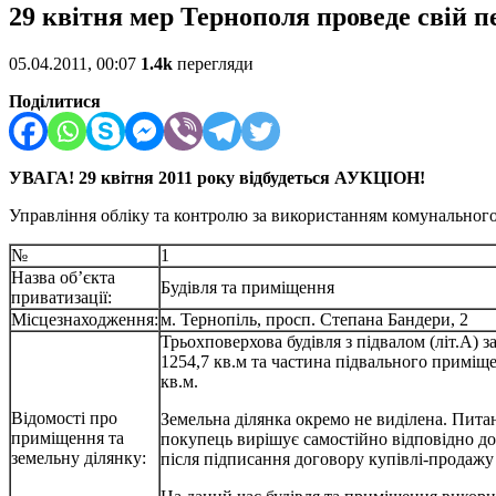
29 квітня мер Тернополя проведе свій 
05.04.2011, 00:07
1.4k
перегляди
Поділитися
УВАГА! 29 квітня 2011 року відбудеться АУКЦІОН!
Управління обліку та контролю за використанням комунального 
№
1
Назва об’єкта
Будівля та приміщення
приватизації:
Місцезнаходження:
м. Тернопіль, просп. Степана Бандери, 2
Трьохповерхова будівля з підвалом (літ.А)
1254,7 кв.м та частина підвального приміще
кв.м.
Відомості про
Земельна ділянка окремо не виділена. Пит
приміщення та
покупець вирішує самостійно відповідно д
земельну ділянку:
після підписання договору купівлі-продажу 