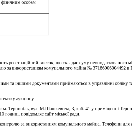
 фізичним особам
ують реєстраційний внесок, що складає суму неоподаткованого мін
ролю за використанням комунального майна № 37186006004492 в
тіжними та іншими документами приймаються в управлінні обліку 
початку аукціону.
ю: м. Тернопіль, вул. М.Шашкевича, 3, каб. 41 у приміщенні Терн
0 годині, повідомляє сайт міської ради.
 контролю за використанням комунального майна. Телефони для до