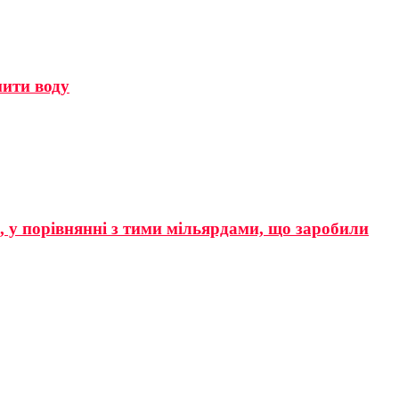
мити воду
р, у порівнянні з тими мільярдами, що заробили