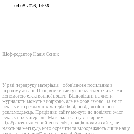
04.08.2026, 14:56
Шеф-редактор Надія Сеник
У разі передруку матеріалів - обов'язкове посилання в
першому абзаці. Працівники сайту спілкується з читачами з
допомогою електронної пошти. Відповідати на листи
журналісти можуть вибірково, але не обов'язково. За зміст
реклами та рекламних матеріалів відповідальність несе
рекламодавець. Працівнки сайту можуть не поділяти зміст
рекламних матеріалів Матеріали сайту є творчим
відображенням сприйняття світу працівниками сайту, не
мають на меті будь-кого образити та відображають лише нашу
дуику на світ, події, що в ньому відбуваються.