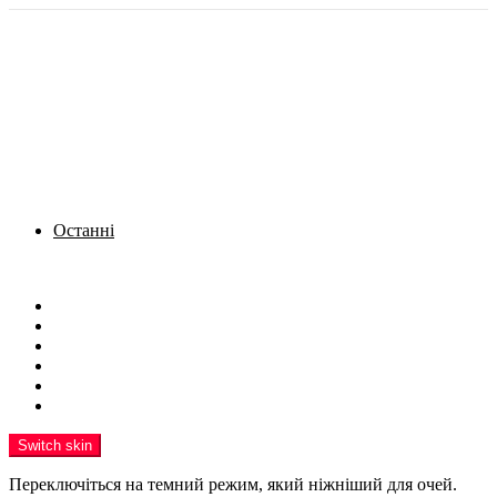
Останні
Menu
Новини
Політика
Кримінал
Фото
Надіслати новину
Реклама на сайті
Switch skin
Переключіться на темний режим, який ніжніший для очей.