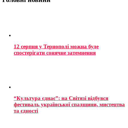
12 серпня у Тернополі можна буде
спостерігати сонячне затемнення
“Культура єднає”: на Світязі відбувся
фестиваль української спадщини, мистецтва
та єдності