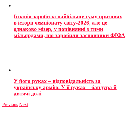
Іспанія заробила найбільшу суму призових
в історії чемпіонату світу-2026, але це
однаково мізер, у порівнянні з тими
мільярдами, що заробили засновники ФІФА
У його руках – відповідальність за
українську армію. У її руках – бандура й
дитячі долі
Previous
Next