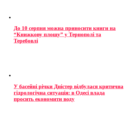
До 10 серпня можна приносити книги на
“Книжкову площу” у Тернополі та
Теребовлі
У басейні річки Дністер відбулася критична
гідрологічна ситуація: в Одесі влада
просить економити воду