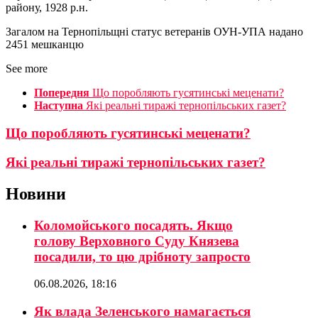
району, 1928 р.н.
Загалом на Тернопільщні статус ветеранів ОУН-УПА надано
2451 мешканцю
See more
Попередня
Що поробляють гусятинські меценати?
Наступна
Які реальні тиражі тернопільських газет?
Що поробляють гусятинські меценати?
Які реальні тиражі тернопільських газет?
Новини
Коломойського посадять. Якщо
голову Верховного Суду Князева
посадили, то цю дрібноту запросто
06.08.2026, 18:16
Як влада Зеленського намагається