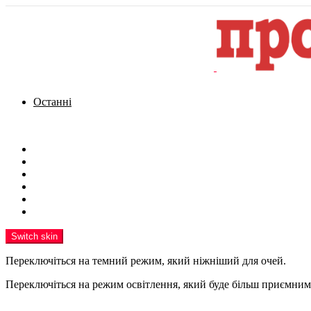
Останні
Menu
Новини
Політика
Кримінал
Фото
Надіслати новину
Реклама на сайті
Switch skin
Переключіться на темний режим, який ніжніший для очей.
Переключіться на режим освітлення, який буде більш приємним 
шукати