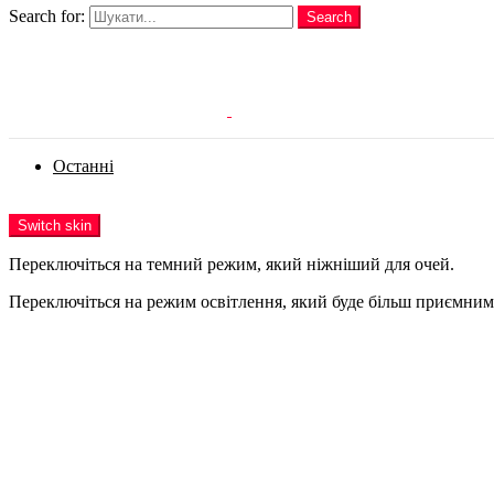
Search for:
Search
Login
Останні
Menu
Switch skin
Переключіться на темний режим, який ніжніший для очей.
Переключіться на режим освітлення, який буде більш приємним 
Login