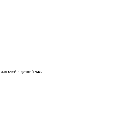
для очей в денний час.