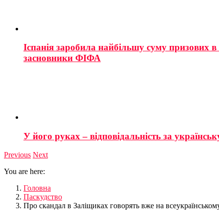
Іспанія заробила найбільшу суму призових в і
засновники ФІФА
У його руках – відповідальність за українську
Previous
Next
You are here:
Головна
Паскудство
Про скандал в Заліщиках говорять вже на всеукраїнському 