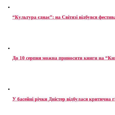
“Культура єднає”: на Світязі відбувся фестив
До 10 серпня можна приносити книги на “Кн
У басейні річки Дністер відбулася критична г