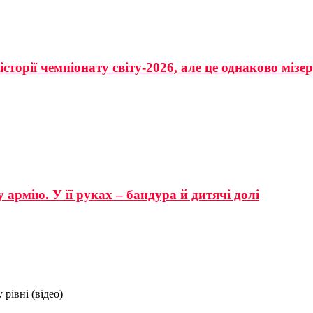
сторії чемпіонату світу-2026, але це однаково мізе
 армію. У її руках – бандура й дитячі долі
рівні (відео)