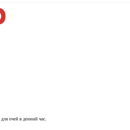
для очей в денний час.