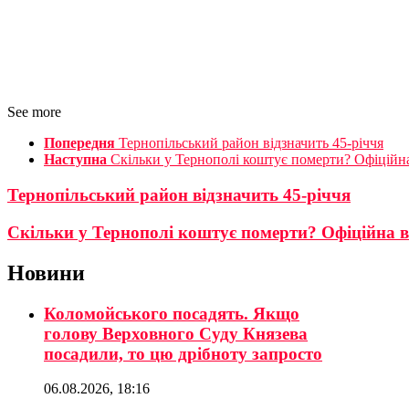
See more
Попередня
Тернопільський район відзначить 45-річчя
Наступна
Скільки у Тернополі коштує померти? Офіційна
Тернопільський район відзначить 45-річчя
Скільки у Тернополі коштує померти? Офіційна в
Новини
Коломойського посадять. Якщо
голову Верховного Суду Князева
посадили, то цю дрібноту запросто
06.08.2026, 18:16