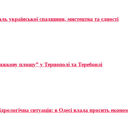
аль української спадщини, мистецтва та єдності
ижкову площу” у Тернополі та Теребовлі
ідрологічна ситуація: в Одесі влада просить еконо