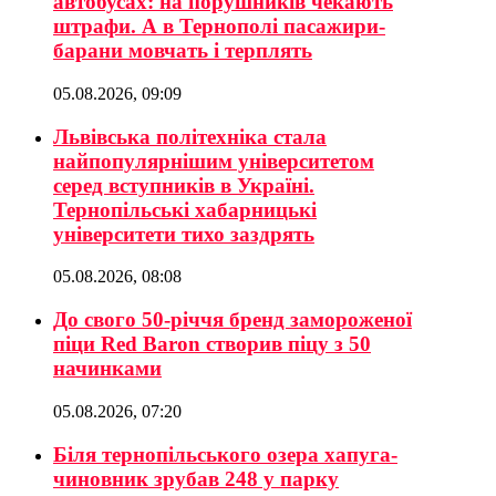
автобусах: на порушників чекають
штрафи. А в Тернополі пасажири-
барани мовчать і терплять
05.08.2026, 09:09
Львівська політехніка стала
найпопулярнішим університетом
серед вступників в Україні.
Тернопільські хабарницькі
університети тихо заздрять
05.08.2026, 08:08
До свого 50-річчя бренд замороженої
піци Red Baron створив піцу з 50
начинками
05.08.2026, 07:20
Біля тернопільського озера хапуга-
чиновник зрубав 248 у парку