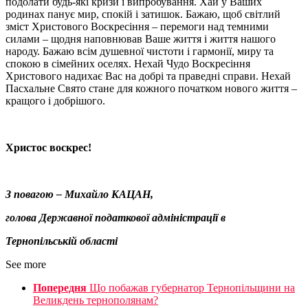
подолати будь-які кризи і випробування. Хай у Ваших
родинах панує мир, спокій і затишок. Бажаю, щоб світлий
зміст Христового Воскресіння – перемоги над темними
силами – щодня наповнював Ваше життя і життя нашого
народу. Бажаю всім душевної чистоти і гармонії, миру та
спокою в сімейних оселях. Нехай Чудо Воскресіння
Христового надихає Вас на добрі та праведні справи. Нехай
Пасхальне Свято стане для кожного початком нового життя –
кращого і добрішого.
Христос воскрес!
З повагою – Михайло КАЦАН,
голова Державної податкової адміністрації в
Тернопільській області
See more
Попередня
Що побажав губернатор Тернопільщини на
Великдень тернополянам?