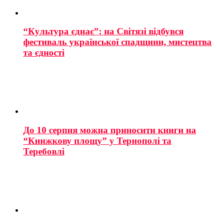
“Культура єднає”: на Світязі відбувся
фестиваль української спадщини, мистецтва
та єдності
До 10 серпня можна приносити книги на
“Книжкову площу” у Тернополі та
Теребовлі