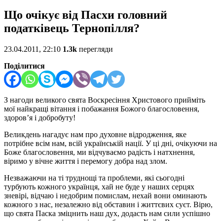
Що очікує від Пасхи головний
податківець Тернопілля?
23.04.2011, 22:10
1.3k
перегляди
Поділитися
З нагоди великого свята Воскресіння Христового прийміть
мої найкращі вітання і побажання Божого благословення,
здоров’я і добробуту!
Великдень нагадує нам про духовне відродження, яке
потрібне всім нам, всій українській нації. У ці дні, очікуючи на
Боже благословення, ми відчуваємо радість і натхнення,
віримо у вічне життя і перемогу добра над злом.
Незважаючи на ті труднощі та проблеми, які сьогодні
турбують кожного українця, хай не буде у наших серцях
зневірі, відчаю і недобрим помислам, нехай вони оминають
кожного з нас, незалежно від обставин і життєвих суєт. Вірю,
що свята Паска зміцнить наш дух, додасть нам сили успішно