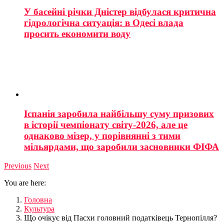
У басейні річки Дністер відбулася критична
гідрологічна ситуація: в Одесі влада
просить економити воду
Іспанія заробила найбільшу суму призових
в історії чемпіонату світу-2026, але це
однаково мізер, у порівнянні з тими
мільярдами, що заробили засновники ФІФА
Previous
Next
You are here:
Головна
Культура
Що очікує від Пасхи головний податківець Тернопілля?