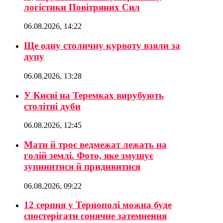
логістики Повітряних Сил
06.08.2026, 14:22
Ще одну столичну курвоту взяли за
дупу
06.08.2026, 13:28
У Києві на Теремках вирубують
столітні дуби
06.08.2026, 12:45
Мати й троє ведмежат лежать на
голій землі. Фото, яке змушує
зупинитися й придивитися
06.08.2026, 09:22
12 серпня у Тернополі можна буде
спостерігати сонячне затемнення