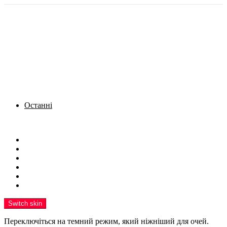
Останні
Menu
Новини
Політика
Кримінал
Фото
Надіслати новину
Реклама на сайті
Switch skin
Переключіться на темний режим, який ніжніший для очей.