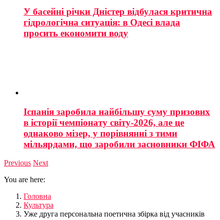
У басейні річки Дністер відбулася критична
гідрологічна ситуація: в Одесі влада
просить економити воду
Іспанія заробила найбільшу суму призових
в історії чемпіонату світу-2026, але це
однаково мізер, у порівнянні з тими
мільярдами, що заробили засновники ФІФА
Previous
Next
You are here:
Головна
Культура
Уже друга персональна поетична збірка від учасників