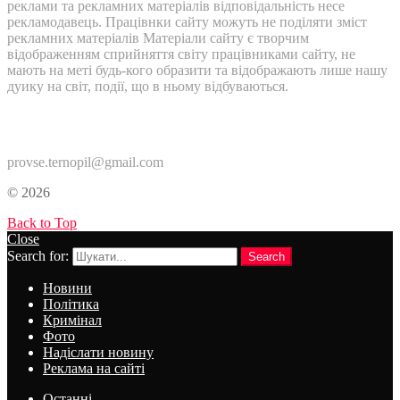
реклами та рекламних матеріалів відповідальність несе
рекламодавець. Працівнки сайту можуть не поділяти зміст
рекламних матеріалів Матеріали сайту є творчим
відображенням сприйняття світу працівниками сайту, не
мають на меті будь-кого образити та відображають лише нашу
дуику на світ, події, що в ньому відбуваються.
Контакти:
provse.ternopil@gmail.com
© 2026
Back to Top
Close
Search for:
Search
Новини
Політика
Кримінал
Фото
Надіслати новину
Реклама на сайті
Останні