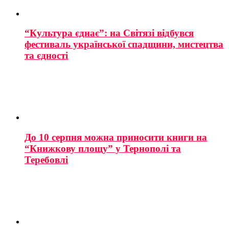
“Культура єднає”: на Світязі відбувся
фестиваль української спадщини, мистецтва
та єдності
До 10 серпня можна приносити книги на
“Книжкову площу” у Тернополі та
Теребовлі