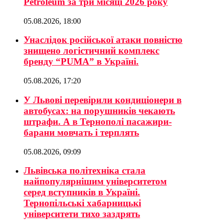
Petroleum за три місяці 2026 року
05.08.2026, 18:00
Унаслідок російської атаки повністю
знищено логістичний комплекс
бренду “PUMA” в Україні.
05.08.2026, 17:20
У Львові перевірили кондиціонери в
автобусах: на порушників чекають
штрафи. А в Тернополі пасажири-
барани мовчать і терплять
05.08.2026, 09:09
Львівська політехніка стала
найпопулярнішим університетом
серед вступників в Україні.
Тернопільські хабарницькі
університети тихо заздрять