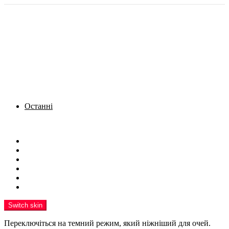
Останні
Menu
Новини
Політика
Кримінал
Фото
Надіслати новину
Реклама на сайті
Switch skin
Переключіться на темний режим, який ніжніший для очей.