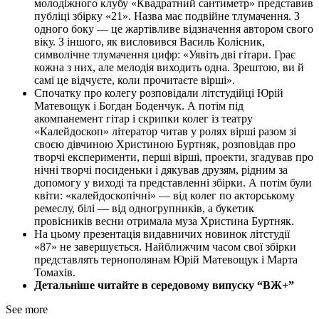
молодіжного клубу «Квадратний сантиметр» представив
публіці збірку «21». Назва має подвійне тлумачення. З
одного боку — це жартівливе відзначення автором свого
віку. З іншого, як висловився Василь Колісник,
символічне тлумачення цифр: «Уявіть дві гітари. Грає
кожна з них, але мелодія виходить одна. Зрештою, ви й
самі це відчуєте, коли прочитаєте вірші».
Спочатку про колегу розповідали літстудійці Юрій
Матевощук і Богдан Боденчук. А потім під
акомпанемент гітар і скрипки колег із театру
«Калейдоскоп» літератор читав у ролях вірші разом зі
своєю дівчиною Христиною Буртняк, розповідав про
творчі експерименти, перші вірші, проекти, згадував про
нічні творчі посиденьки і дякував друзям, рідним за
допомогу у виході та представленні збірки. А потім були
квіти: «калейдоскопічні» — від колег по акторському
ремеслу, білі — від одногрупників, а букетик
провісників весни отримала муза Христина Буртняк.
На цьому презентація видавничих новинок літстудії
«87» не завершується. Найближчим часом свої збірки
представлять тернополянам Юрій Матевощук і Марта
Томахів.
Детальніше читайте в середовому випуску “ВЖ+”
See more