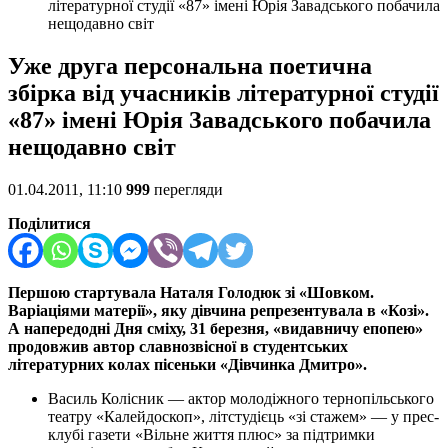
літературної студії «87» імені Юрія Завадського побачила
нещодавно світ
Уже друга персональна поетична
збірка від учасників літературної студії
«87» імені Юрія Завадського побачила
нещодавно світ
01.04.2011, 11:10
999
перегляди
Поділитися
Першою стартувала Наталя Голодюк зі «Шовком.
Варіаціями матерії», яку дівчина репрезентувала в «Козі».
А напередодні Дня сміху, 31 березня, «видавничу епопею»
продовжив автор славнозвісної в студентських
літературних колах пісеньки «Дівчинка Дмитро».
Василь Колісник — актор молодіжного тернопільського
театру «Калейдоскоп», літстудієць «зі стажем» — у прес-
клубі газети «Вільне життя плюс» за підтримки