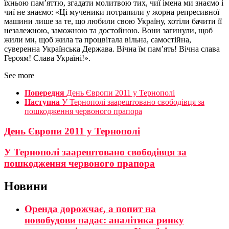
їхньою пам’яттю, згадати молитвою тих, чиї імена ми знаємо і
чиї не знаємо: «Ці мученики потрапили у жорна репресивної
машини лише за те, що любили свою Україну, хотіли бачити її
незалежною, заможною та достойною. Вони загинули, щоб
жили ми, щоб жила та процвітала вільна, самостійна,
суверенна Українська Держава. Вічна їм пам’ять! Вічна слава
Героям! Слава Україні!».
See more
Попередня
День Європи 2011 у Тернополі
Наступна
У Тернополі заарештовано свободівця за
пошкодження червоного прапора
День Європи 2011 у Тернополі
У Тернополі заарештовано свободівця за
пошкодження червоного прапора
Новини
Оренда дорожчає, а попит на
новобудови падає: аналітика ринку