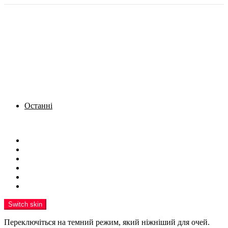
Останні
Menu
Новини
Політика
Кримінал
Фото
Надіслати новину
Реклама на сайті
Switch skin
Переключіться на темний режим, який ніжніший для очей.