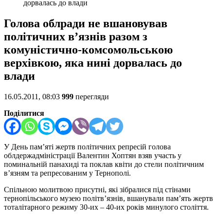
дорвалась до влади
Голова облради не вшановував
політичних в’язнів разом з
комуністично-комсомольською
верхівкою, яка нині дорвалась до
влади
16.05.2011, 08:03
999
перегляди
Поділитися
У День пам’яті жертв політичних репресій голова
облдержадміністрації Валентин Хоптян взяв участь у
поминальній панахиді та поклав квіти до стели політичним
в’язням та репресованим у Тернополі.
Спільною молитвою присутні, які зібралися під стінами
тернопільського музею політв’язнів, вшанували пам’ять жертв
тоталітарного режиму 30-их – 40-их років минулого століття.