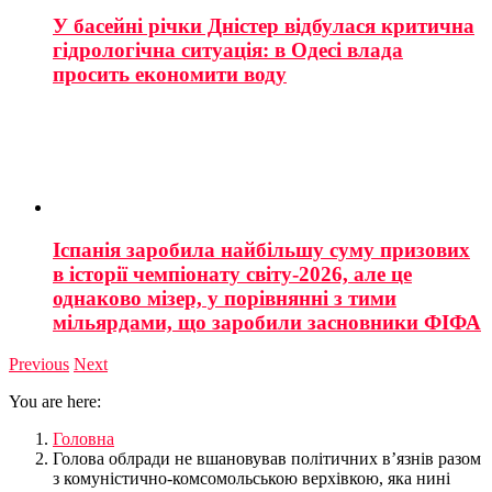
У басейні річки Дністер відбулася критична
гідрологічна ситуація: в Одесі влада
просить економити воду
Іспанія заробила найбільшу суму призових
в історії чемпіонату світу-2026, але це
однаково мізер, у порівнянні з тими
мільярдами, що заробили засновники ФІФА
Previous
Next
You are here:
Головна
Голова облради не вшановував політичних в’язнів разом
з комуністично-комсомольською верхівкою, яка нині