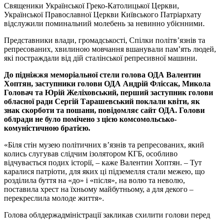
Священики Української Греко-Католицької Церкви,
Української Православної Церкви Київського Патріархату
відслужили поминальний молебень за невинно убієнними.
Представники влади, громадськості, Спілки політв’язнів та
репресованих, хвилиною мовчання вшанували пам’ять людей,
які постраждали від дій сталінської репресивної машини.
До підніжжя меморіальної стели голова ОДА Валентин
Хоптян, заступники голови ОДА Андрій Фліссак, Микола
Головач та Юрій Желіховський, перший заступник голови
обласної ради Сергій Тарашевський поклали квіти, як
знак скорботи та пошани, повідомляє сайт ОДА. Голови
облради не було помічено з цією комсомольсько-
комуністичною братією.
«Біля стін музею політичних в’язнів та репресованих, який
колись слугував слідчим ізолятором КГБ, особливо
відчувається подих історії, – каже Валентин Хоптян. – Тут
каралися патріоти, для яких ці підземелля стали межею, що
розділила буття на «до» і «після», на волю та неволю,
поставила хрест на їхньому майбутньому, а для декого –
перекреслила молоде життя».
Голова облдержадміністрації закликав схилити голови перед