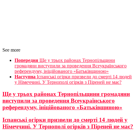
See more
Попередня
Ще у трьох районах Тернопільщини
громадяни виступили за проведення Всеукраїнського
референдуму, ініційованого «Батьківщиною»
Наступна
Іспанські огірки призвели до смерті 14 людей
у Німеччині. У Тернополі огірків з Піреней не має?
Ще у трьох районах Тернопільщини громадяни
виступили за проведення Всеукраїнського
референдуму, ініційованого «Батьківщиною»
Іспанські огірки призвели до смерті 14 людей у
Німеччині. У Тернополі огірків з Піреней не має?