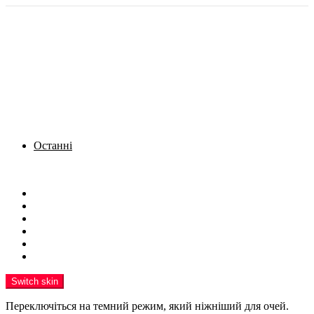
Останні
Menu
Новини
Політика
Кримінал
Фото
Надіслати новину
Реклама на сайті
Switch skin
Переключіться на темний режим, який ніжніший для очей.