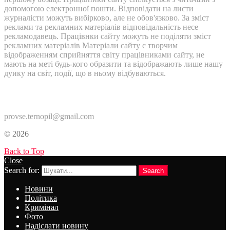
допомогою електронної пошти. Відповідати на листи
журналісти можуть вибірково, але не обов'язково. За зміст
реклами та рекламних матеріалів відповідальність несе
рекламодавець. Працівнки сайту можуть не поділяти зміст
рекламних матеріалів Матеріали сайту є творчим
відображенням сприйняття світу працівниками сайту, не
мають на меті будь-кого образити та відображають лише нашу
дуику на світ, події, що в ньому відбуваються.
Контакти:
provse.ternopil@gmail.com
© 2026
Back to Top
Close
Search for:
Search
Новини
Політика
Кримінал
Фото
Надіслати новину