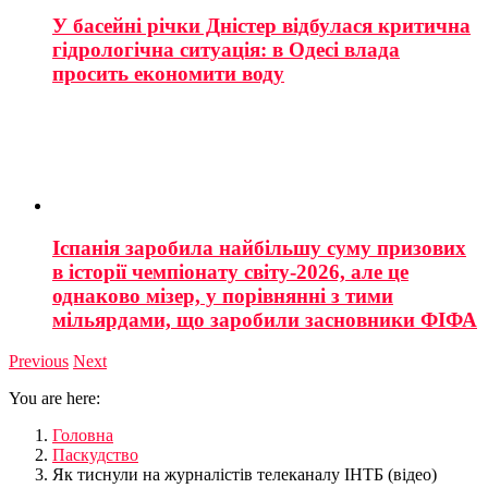
У басейні річки Дністер відбулася критична
гідрологічна ситуація: в Одесі влада
просить економити воду
Іспанія заробила найбільшу суму призових
в історії чемпіонату світу-2026, але це
однаково мізер, у порівнянні з тими
мільярдами, що заробили засновники ФІФА
Previous
Next
You are here:
Головна
Паскудство
Як тиснули на журналістів телеканалу ІНТБ (відео)