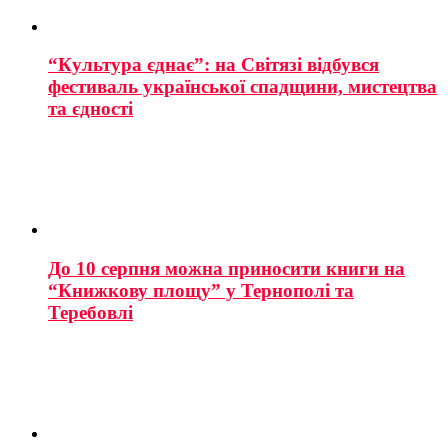
“Культура єднає”: на Світязі відбувся
фестиваль української спадщини, мистецтва
та єдності
До 10 серпня можна приносити книги на
“Книжкову площу” у Тернополі та
Теребовлі