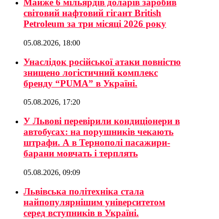
Майже 6 мільярдів доларів заробив
світовий нафтовий гігант British
Petroleum за три місяці 2026 року
05.08.2026, 18:00
Унаслідок російської атаки повністю
знищено логістичний комплекс
бренду “PUMA” в Україні.
05.08.2026, 17:20
У Львові перевірили кондиціонери в
автобусах: на порушників чекають
штрафи. А в Тернополі пасажири-
барани мовчать і терплять
05.08.2026, 09:09
Львівська політехніка стала
найпопулярнішим університетом
серед вступників в Україні.