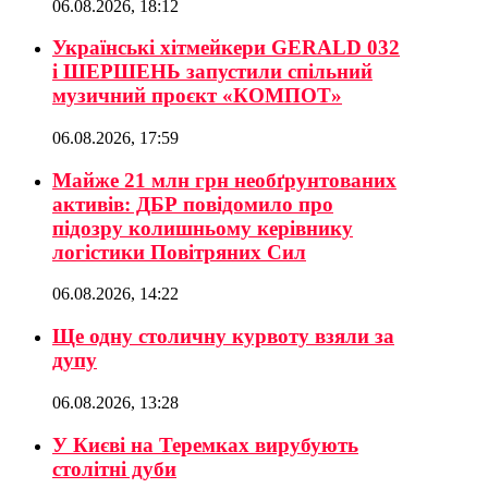
06.08.2026, 18:12
Українські хітмейкери GERALD 032
і ШЕРШЕНЬ запустили спільний
музичний проєкт «КОМПОТ»
06.08.2026, 17:59
Майже 21 млн грн необґрунтованих
активів: ДБР повідомило про
підозру колишньому керівнику
логістики Повітряних Сил
06.08.2026, 14:22
Ще одну столичну курвоту взяли за
дупу
06.08.2026, 13:28
У Києві на Теремках вирубують
столітні дуби