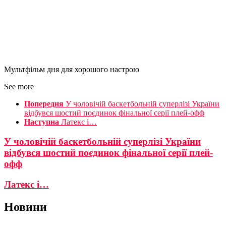
Мультфільм дня для хорошого настрою
See more
Попередня
У чоловічій баскетбольній суперлізі України
відбувся шостий поєдинок фінальної серії плей-офф
Наступна
Латекс і…
У чоловічій баскетбольній суперлізі України
відбувся шостий поєдинок фінальної серії плей-
офф
Латекс і…
Новини