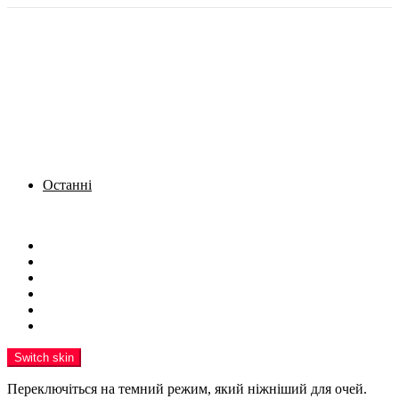
Останні
Menu
Новини
Політика
Кримінал
Фото
Надіслати новину
Реклама на сайті
Switch skin
Переключіться на темний режим, який ніжніший для очей.