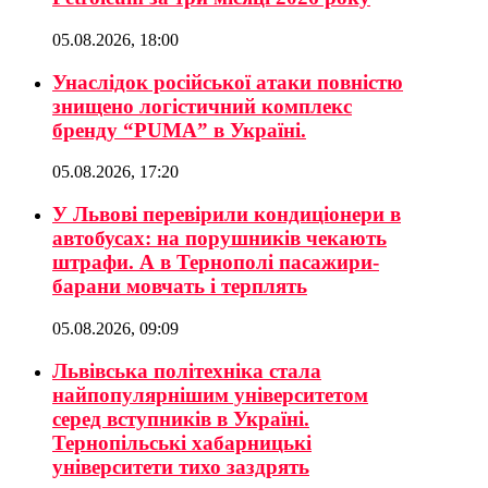
05.08.2026, 18:00
Унаслідок російської атаки повністю
знищено логістичний комплекс
бренду “PUMA” в Україні.
05.08.2026, 17:20
У Львові перевірили кондиціонери в
автобусах: на порушників чекають
штрафи. А в Тернополі пасажири-
барани мовчать і терплять
05.08.2026, 09:09
Львівська політехніка стала
найпопулярнішим університетом
серед вступників в Україні.
Тернопільські хабарницькі
університети тихо заздрять