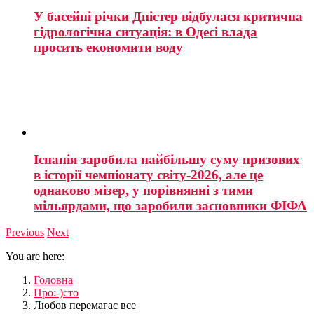
У басейні річки Дністер відбулася критична
гідрологічна ситуація: в Одесі влада
просить економити воду
Іспанія заробила найбільшу суму призових
в історії чемпіонату світу-2026, але це
однаково мізер, у порівнянні з тими
мільярдами, що заробили засновники ФІФА
Previous
Next
You are here:
Головна
Про:-)сто
Любов перемагає все