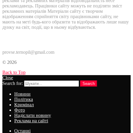
реклами та рекламних матеріалів відповідальність несе
рекламодавець. Працівнки сайту можуть не поділяти зміст
рекламних матеріалів Матеріали сайту є творчим
відображенням сприйняття світу працівниками сайту, не
мають на меті будь-кого образити та відображають лише нашу
дуику на світ, події, що в ньому відбуваються.
Контакти:
provse.ternopil@gmail.com
© 2026
Back to Top
Close
Search for:
Search
Новини
Політика
Кримінал
Фото
Надіслати новину
Реклама на сайті
Останні