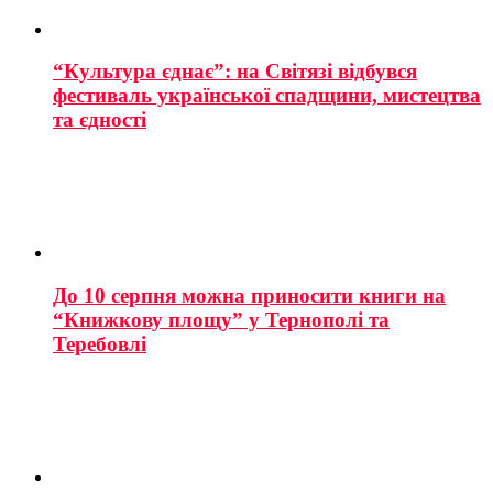
“Культура єднає”: на Світязі відбувся
фестиваль української спадщини, мистецтва
та єдності
До 10 серпня можна приносити книги на
“Книжкову площу” у Тернополі та
Теребовлі