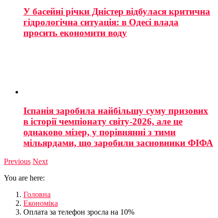
У басейні річки Дністер відбулася критична
гідрологічна ситуація: в Одесі влада
просить економити воду
Іспанія заробила найбільшу суму призових
в історії чемпіонату світу-2026, але це
однаково мізер, у порівнянні з тими
мільярдами, що заробили засновники ФІФА
Previous
Next
You are here:
Головна
Економіка
Оплата за телефон зросла на 10%