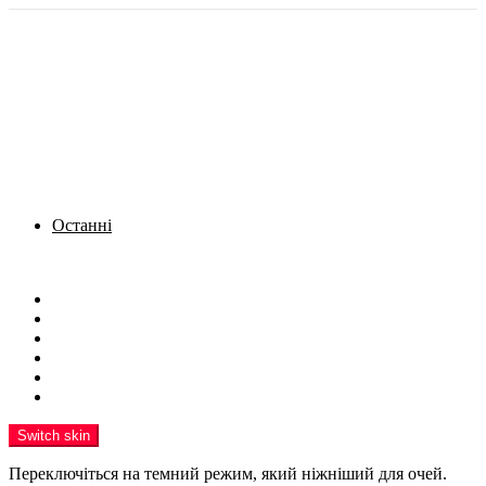
Останні
Menu
Новини
Політика
Кримінал
Фото
Надіслати новину
Реклама на сайті
Switch skin
Переключіться на темний режим, який ніжніший для очей.