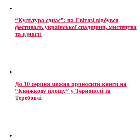
“Культура єднає”: на Світязі відбувся
фестиваль української спадщини, мистецтва
та єдності
До 10 серпня можна приносити книги на
“Книжкову площу” у Тернополі та
Теребовлі