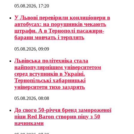
05.08.2026, 17:20
У Львові перевірили кондиціонери в
автобусах: на порушників чекають
штрафи. А в Тернополі пасажири-
барани мовчать і терплять
05.08.2026, 09:09
Львівська політехніка стала
найпопулярнішим університетом
серед вступників в Україні.
Тернопільські хабарницькі
університети тихо заздрять
05.08.2026, 08:08
До свого 50-річчя бренд замороженої
піци Red Baron створив піцу з 50
начинками