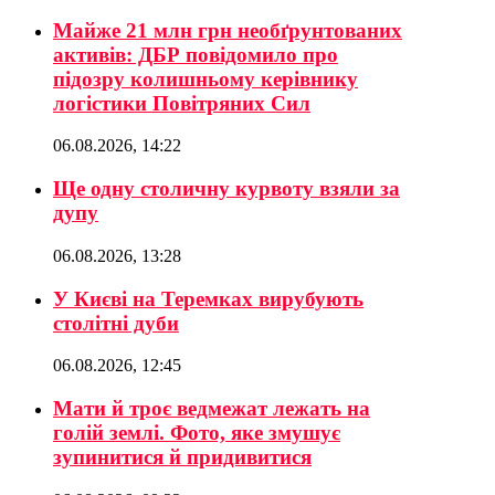
Майже 21 млн грн необґрунтованих
активів: ДБР повідомило про
підозру колишньому керівнику
логістики Повітряних Сил
06.08.2026, 14:22
Ще одну столичну курвоту взяли за
дупу
06.08.2026, 13:28
У Києві на Теремках вирубують
столітні дуби
06.08.2026, 12:45
Мати й троє ведмежат лежать на
голій землі. Фото, яке змушує
зупинитися й придивитися