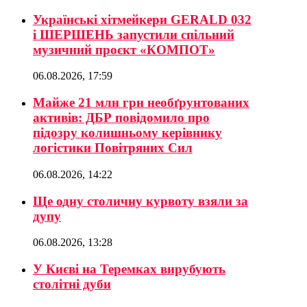
Українські хітмейкери GERALD 032
і ШЕРШЕНЬ запустили спільний
музичний проєкт «КОМПОТ»
06.08.2026, 17:59
Майже 21 млн грн необґрунтованих
активів: ДБР повідомило про
підозру колишньому керівнику
логістики Повітряних Сил
06.08.2026, 14:22
Ще одну столичну курвоту взяли за
дупу
06.08.2026, 13:28
У Києві на Теремках вирубують
столітні дуби