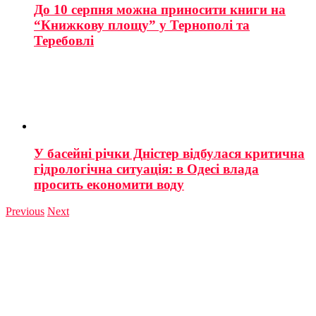
До 10 серпня можна приносити книги на
“Книжкову площу” у Тернополі та
Теребовлі
У басейні річки Дністер відбулася критична
гідрологічна ситуація: в Одесі влада
просить економити воду
Previous
Next