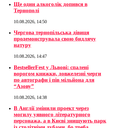
Ще один алкоголік допився в
Тернополі
10.08.2026, 14:50
Чергова тернопільська дівиця
продемонструвала свою бидлячу
натуру
10.08.2026, 14:47
BestsellerFest у Львові: спалені
ворогом книжки, довжелезні черги
по автографи і пів мільйона для
“Азову”
10.08.2026, 14:38
В Англії змінили проект через
могилу уявного літературного
персонажа, а в Києві знищують парк
із столітніми дубами, бо треба