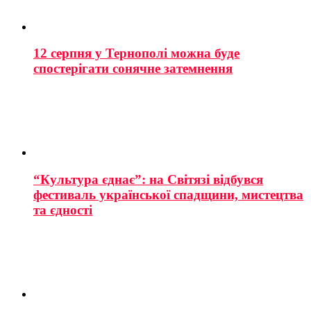
12 серпня у Тернополі можна буде
спостерігати сонячне затемнення
“Культура єднає”: на Світязі відбувся
фестиваль української спадщини, мистецтва
та єдності