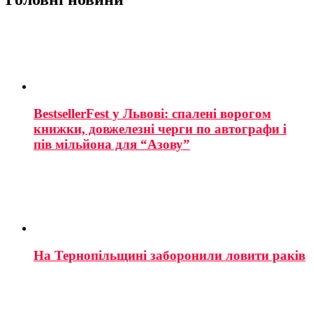
BestsellerFest у Львові: спалені ворогом
книжки, довжелезні черги по автографи і
пів мільйона для “Азову”
На Тернопільщині заборонили ловити раків