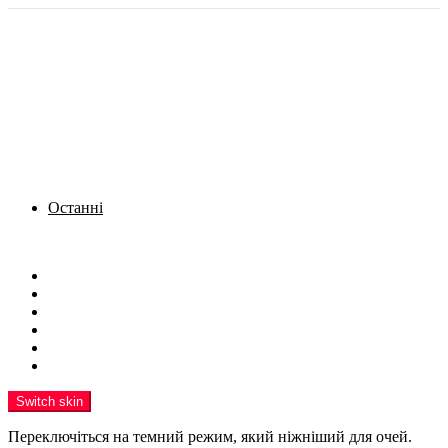
Останні
Menu
Новини
Політика
Кримінал
Фото
Надіслати новину
Реклама на сайті
Switch skin
Переключіться на темний режим, який ніжніший для очей.