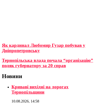
Як кардинал Любомир Гузар побував у
Дніпропетровську
Тернопільська влада почала “організацію”
подяк губернатору за 20 справ
Новини
Криваві вихідні на дорогах
Тернопільщини
10.08.2026, 14:58