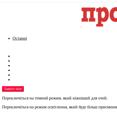
Останні
Menu
Новини
Політика
Кримінал
Фото
Надіслати новину
Реклама на сайті
Switch skin
Переключіться на темний режим, який ніжніший для очей.
Переключіться на режим освітлення, який буде більш приємним 
шукати