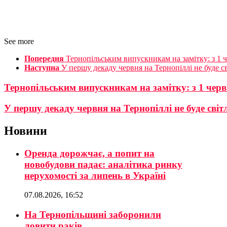
See more
Попередня
Тернопільським випускникам на замітку: з 1 ч
Наступна
У першу декаду червня на Тернопіллі не буде св
Тернопільським випускникам на замітку: з 1 черв
У першу декаду червня на Тернопіллі не буде світ
Новини
Оренда дорожчає, а попит на
новобудови падає: аналітика ринку
нерухомості за липень в Україні
07.08.2026, 16:52
На Тернопільщині заборонили
ловити раків