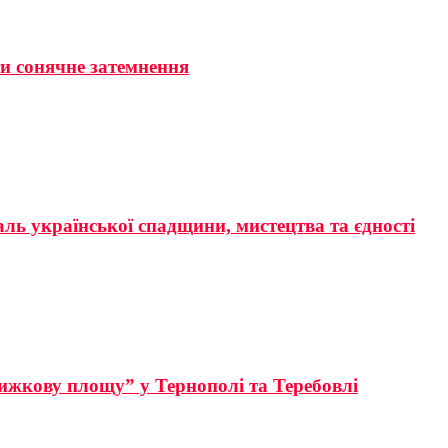
ти сонячне затемнення
аль української спадщини, мистецтва та єдності
ижкову площу” у Тернополі та Теребовлі