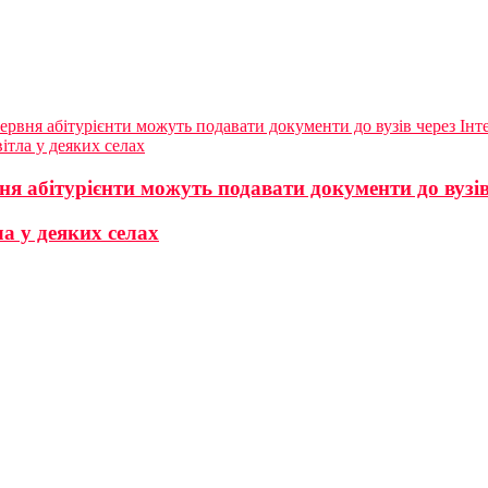
ервня абітурієнти можуть подавати документи до вузів через Інт
ітла у деяких селах
ня абітурієнти можуть подавати документи до вузів
ла у деяких селах