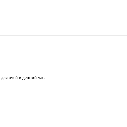
для очей в денний час.