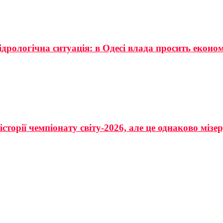
ідрологічна ситуація: в Одесі влада просить еконо
сторії чемпіонату світу-2026, але це однаково мізе