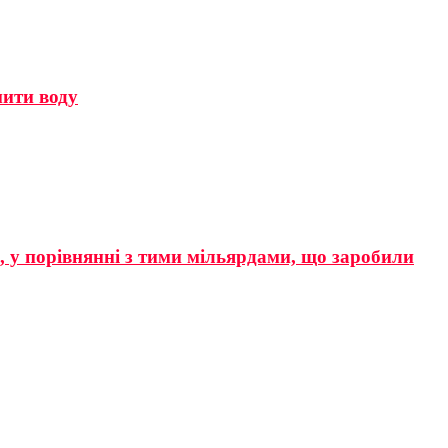
мити воду
р, у порівнянні з тими мільярдами, що заробили