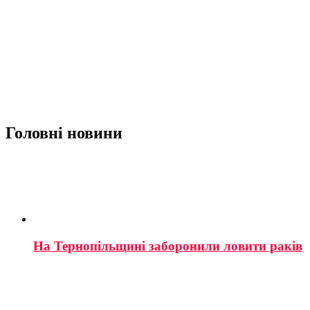
Головні новини
На Тернопільщині заборонили ловити раків