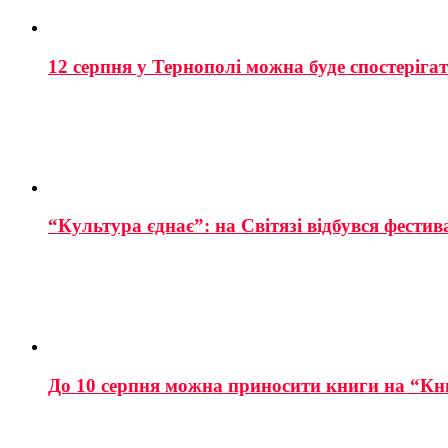
12 серпня у Тернополі можна буде спостеріга
“Культура єднає”: на Світязі відбувся фестив
До 10 серпня можна приносити книги на “Кн