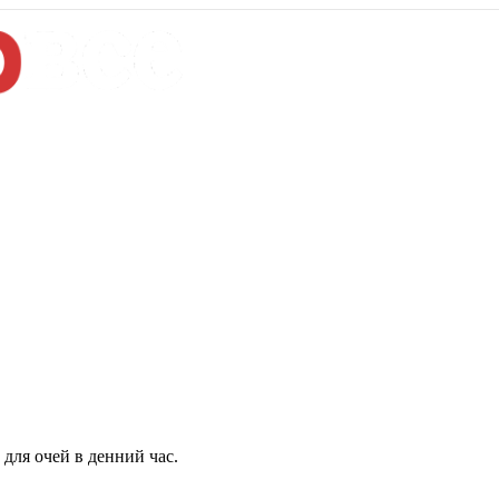
для очей в денний час.