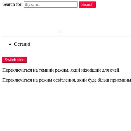
Search for:
Search
Login
Останні
Menu
Switch skin
Переключіться на темний режим, який ніжніший для очей.
Переключіться на режим освітлення, який буде більш приємним 
Login