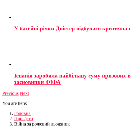
У басейні річки Дністер відбулася критична г
Іспанія заробила найбільшу суму призових в і
засновники ФІФА
Previous
Next
You are here:
Головна
Про:-)сто
Війна за рожевий льодяник