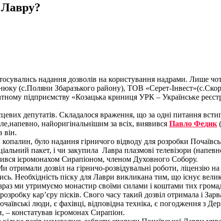
 Лавру?
стосувались надання дозволів на користування надрами. Лише чо
ку (с.Поляни Збаразького району), ТОВ «Серет-Інвест»(с.Скор
тному підприємству «Козацька криниця УРК – Українське реєстр
ісцевих депутатів. Складалося враження, що за одні питання вст
 Але,напевно, найоригінальнішим за всіх, виявився
Павло Федик
(
 він.
копалин, було надання гірничого відводу для розробки Почаївськ
оціальний пакет, і чи закупила Лавра плазмові телевізори (напевно
авився ієромонахом Сирапіоном, членом Духовного Собору.
и отримали дозвіл на гірничо-розвідувальні роботи, ліцензію на 
сь. Необхідність піску для Лаври викликана тим, що існує велик
раз ми утримуємо монастир своїми силами і коштами тих громадян
озробку кар’єру пісків. Свого часу такий дозвіл отримала і Зар
почаївські люди, є фахівці, відповідна техніка, є погодження з
ки, – констатував ієромонах Сирапіон.