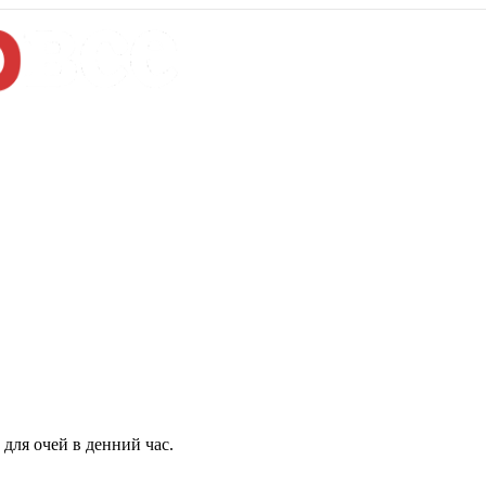
для очей в денний час.