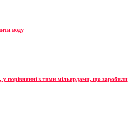
мити воду
р, у порівнянні з тими мільярдами, що заробили