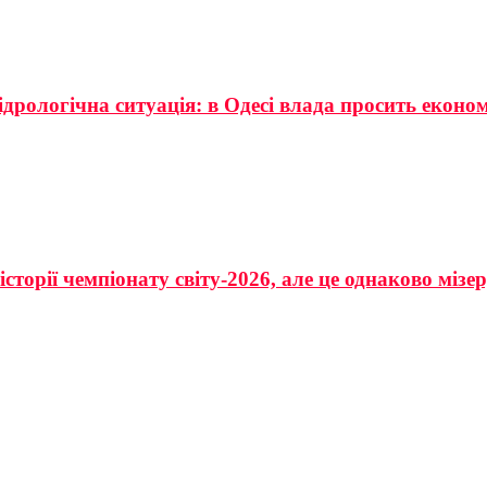
ідрологічна ситуація: в Одесі влада просить еконо
сторії чемпіонату світу-2026, але це однаково мізе