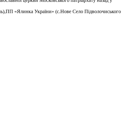
авославної церкви Московського патріархату назад у
ль),ПП «Ялинка України» (с.Нове Село Підволочиського