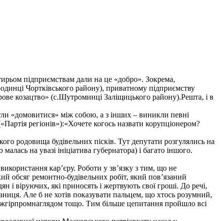
тирьом підприємствам дали на це «добро». Зокрема,
одинці Чортківського району), приватному підприємству
ове козацтво» (с.Шутроминці Заліщицького району).Решта, і в
игли «домовитися» між собою, а з інших – виникли певні
«Партія регіонів»):«Хочете когось назвати корупціонером?
ого родовища будівельних пісків. Тут депутати розгулялись на
 малась на увазі ініціатива губернатора) і багато іншого.
використання кар’єру. Роботи у зв’язку з тим, що не
ий обсяг ремонтно-будівельних робіт, який пов’язаний
 і віруючих, які приносять і жертвують свої гроші. До речі,
ваниця. Але б не хотів показувати пальцем, що хтось розумний,
 Держгірпромнаглядом тощо. Тим більше цепитання пройшло всі