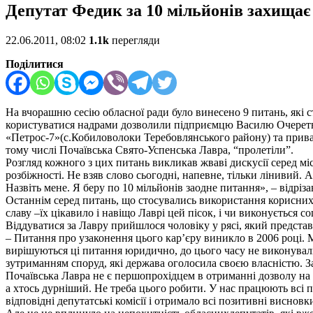
Депутат Федик за 10 мільйонів захищає
22.06.2011, 08:02
1.1k
перегляди
Поділитися
На вчорашню сесію обласної ради було винесено 9 питань, які 
користуватися надрами дозволили підприємцю Василю Очеретню
«Петрос-7»(с.Кобиловолоки Теребовлянського району) та прива
тому числі Почаївська Свято-Успенська Лавра, “пролетіли”.
Розгляд кожного з цих питань викликав жваві дискусії серед м
розбіжності. Не взяв слово сьогодні, напевне, тільки лінивий.
Назвіть мене. Я беру по 10 мільйонів заодне питання», – відрізав
Останнім серед питань, що стосувались використання корисних 
славу –їх цікавило і навіщо Лаврі цей пісок, і чи виконується с
Віддуватися за Лавру прийшлося чоловіку у рясі, який предст
– Питання про узаконення цього кар’єру виникло в 2006 році. М
вирішуються ці питання юридично, до цього часу не виконували
зутриманням споруд, які держава оголосила своєю власністю. За
Почаївська Лавра не є першопрохідцем в отриманні дозволу на р
а хтось дурніший. Не треба цього робити. У нас працюють всі 
відповідні депутатські комісії і отримало всі позитивні виснов