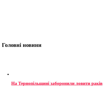
Головні новини
На Тернопільщині заборонили ловити раків