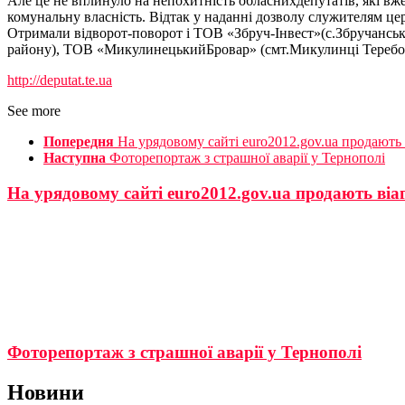
Але це не вплинуло на непохитність обласнихдепутатів, які вже
комунальну власність. Відтак у наданні дозволу служителям це
Отримали відворот-поворот і ТОВ «Збруч-Інвест»(с.Збручанськ
району), ТОВ «МикулинецькийБровар» (смт.Микулинці Теребов
http://deputat.te.ua
See more
Попередня
На урядовому сайті euro2012.gov.ua продають 
Наступна
Фоторепортаж з страшної аварії у Тернополі
На урядовому сайті euro2012.gov.ua продають віа
Фоторепортаж з страшної аварії у Тернополі
Новини