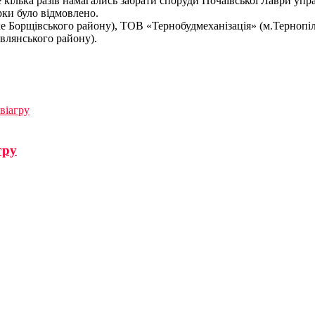
 кілька разів намагались забрати споруди Почаївської Лаври упр
рки було відмовлено.
е Борщівського району), ТОВ «Тернобудмеханізація» (м.Тернопі
лянського району).
віагру
гру