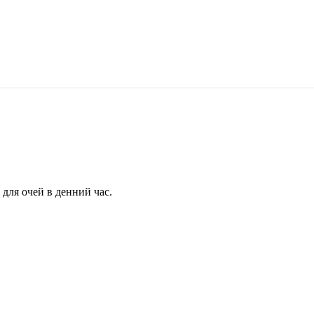
для очей в денний час.