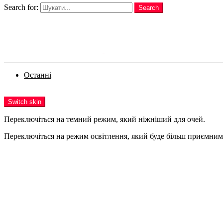
Search for:
Search
Login
Останні
Menu
Switch skin
Переключіться на темний режим, який ніжніший для очей.
Переключіться на режим освітлення, який буде більш приємним 
Login