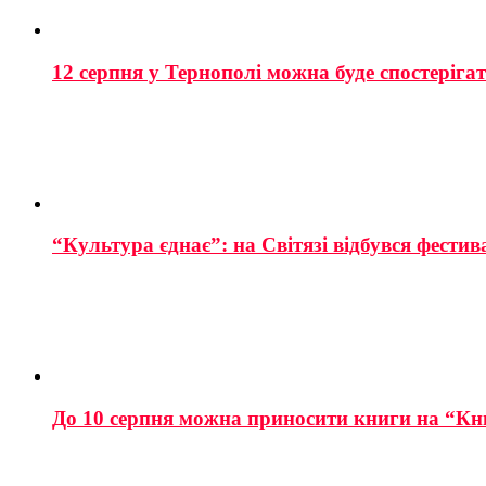
12 серпня у Тернополі можна буде спостеріга
“Культура єднає”: на Світязі відбувся фестив
До 10 серпня можна приносити книги на “Кн