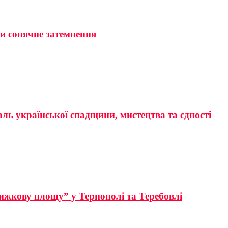
ти сонячне затемнення
аль української спадщини, мистецтва та єдності
ижкову площу” у Тернополі та Теребовлі