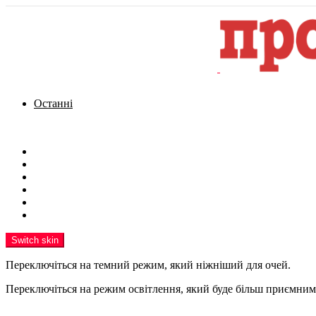
Останні
Menu
Новини
Політика
Кримінал
Фото
Надіслати новину
Реклама на сайті
Switch skin
Переключіться на темний режим, який ніжніший для очей.
Переключіться на режим освітлення, який буде більш приємним 
шукати