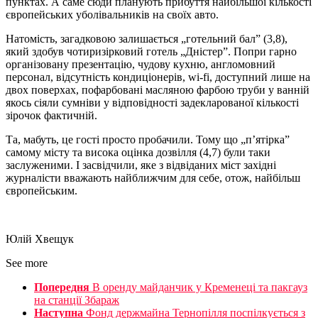
пунктах. А саме сюди планують прибуття найбільшої кількості
європейських уболівальників на своїх авто.
Натомість, загадковою залишається „готельний бал” (3,8),
який здобув чотиризірковий готель „Дністер”. Попри гарно
організовану презентацію, чудову кухню, англомовний
персонал, відсутність кондиціонерів, wi-fi, доступний лише на
двох поверхах, пофарбовані масляною фарбою труби у ванній
якось сіяли сумніви у відповідності задекларованої кількості
зірочок фактичній.
Та, мабуть, це гості просто пробачили. Тому що „п’ятірка”
самому місту та висока оцінка дозвілля (4,7) були таки
заслуженими. І засвідчили, яке з відвіданих міст західні
журналісти вважають найближчим для себе, отож, найбільш
європейським.
Юлій Хвещук
See more
Попередня
В оренду майданчик у Кременеці та пакгауз
на станції Збараж
Наступна
Фонд держмайна Тернопілля поспілкується з