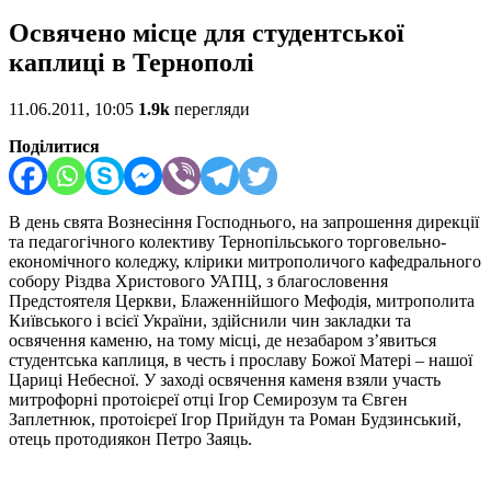
Освячено місце для студентської
каплиці в Тернополі
11.06.2011, 10:05
1.9k
перегляди
Поділитися
В день свята Вознесіння Господнього, на запрошення дирекції
та педагогічного колективу Тернопільського торговельно-
економічного коледжу, клірики митрополичого кафедрального
собору Різдва Христового УАПЦ, з благословення
Предстоятеля Церкви, Блаженнійшого Мефодія, митрополита
Київського і всієї України, здійснили чин закладки та
освячення каменю, на тому місці, де незабаром з’явиться
студентська каплиця, в честь і прославу Божої Матері – нашої
Цариці Небесної.
У заході освячення каменя взяли участь
митрофорні протоієреї отці Ігор Семирозум та Євген
Заплетнюк, протоієреї Ігор Прийдун та Роман Будзинський,
отець протодиякон Петро Заяць.