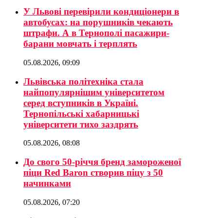
У Львові перевірили кондиціонери в
автобусах: на порушників чекають
штрафи. А в Тернополі пасажири-
барани мовчать і терплять
05.08.2026, 09:09
Львівська політехніка стала
найпопулярнішим університетом
серед вступників в Україні.
Тернопільські хабарницькі
університети тихо заздрять
05.08.2026, 08:08
До свого 50-річчя бренд замороженої
піци Red Baron створив піцу з 50
начинками
05.08.2026, 07:20