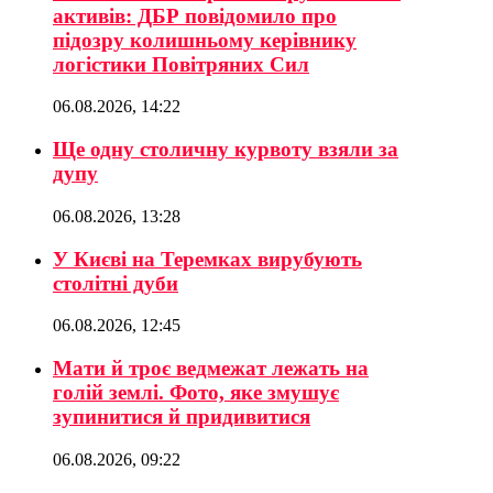
активів: ДБР повідомило про
підозру колишньому керівнику
логістики Повітряних Сил
06.08.2026, 14:22
Ще одну столичну курвоту взяли за
дупу
06.08.2026, 13:28
У Києві на Теремках вирубують
столітні дуби
06.08.2026, 12:45
Мати й троє ведмежат лежать на
голій землі. Фото, яке змушує
зупинитися й придивитися
06.08.2026, 09:22