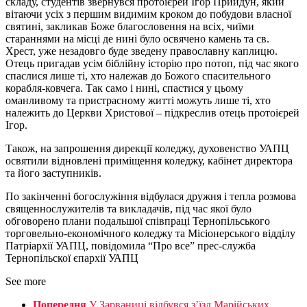
cкладу, студентів звернувся протоієрей Ігор Прийдун, який
вітаючи усіх з першим видимим кроком до побудови власної
святині, закликав Боже благословення на всіх, чиїми
стараннями на місці де нині було освячено камень та св.
Хрест, уже незадовго буде зведену православну каплицю.
Отець пригадав усім біблійну історію про потоп, під час якого
спаслися лише ті, хто належав до Божого спасительного
корабля-ковчега. Так само і нині, спастися у цьому
оманливому та пристрасному житті можуть лише ті, хто
належить до Церкви Христової – підкреслив отець протоієрей
Ігор.
Також, на запрошення дирекції коледжу, духовенство УАПЦ
освятили відновлені приміщення коледжу, кабінет директора
та його заступників.
По закінченні богослужіння відбулася дружня і тепла розмова
священнослужителів та викладачів, під час якої було
обговорено плани подальшої співпраці Тернопільського
торговельно-економічного коледжу та Місіонерського відділу
Патріархії УАПЦ, повідомила “Про все” прес-служба
Тернопільскої єпархії УАПЦ
See more
Попередня
У Зарваниці відбувся з’їзд Марійських