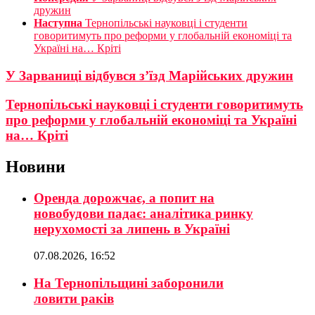
дружин
Наступна
Тернопільські науковці і студенти
говоритимуть про реформи у глобальній економіці та
Україні на… Кріті
У Зарваниці відбувся з’їзд Марійських дружин
Тернопільські науковці і студенти говоритимуть
про реформи у глобальній економіці та Україні
на… Кріті
Новини
Оренда дорожчає, а попит на
новобудови падає: аналітика ринку
нерухомості за липень в Україні
07.08.2026, 16:52
На Тернопільщині заборонили
ловити раків