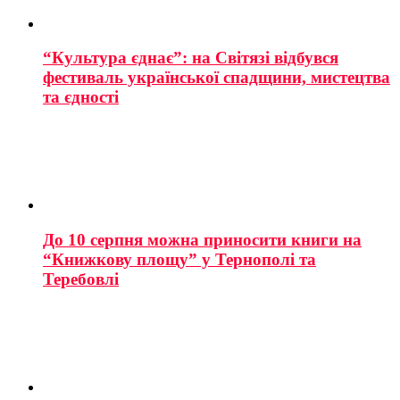
“Культура єднає”: на Світязі відбувся
фестиваль української спадщини, мистецтва
та єдності
До 10 серпня можна приносити книги на
“Книжкову площу” у Тернополі та
Теребовлі