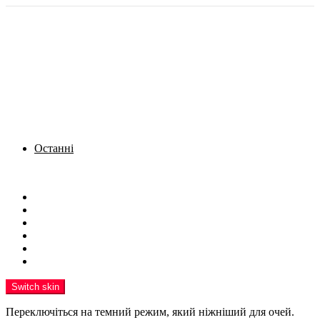
Останні
Menu
Новини
Політика
Кримінал
Фото
Надіслати новину
Реклама на сайті
Switch skin
Переключіться на темний режим, який ніжніший для очей.