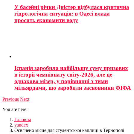
У басейні річки Дністер відбулася критична
гідрологічна ситуація: в Одесі влада
просить економити воду
Іспанія заробила найбільшу суму призових
в історії чемпіонату світу-2026, але це
однаково мізер, у порівнянні з тими
мільярдами, що заробили засновники ФІФА
Previous
Next
You are here:
Головна
yandex
Освячено місце для студентської каплиці в Тернополі