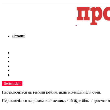
Останні
Menu
Новини
Політика
Кримінал
Фото
Надіслати новину
Реклама на сайті
Switch skin
Переключіться на темний режим, який ніжніший для очей.
Переключіться на режим освітлення, який буде більш приємним 
шукати