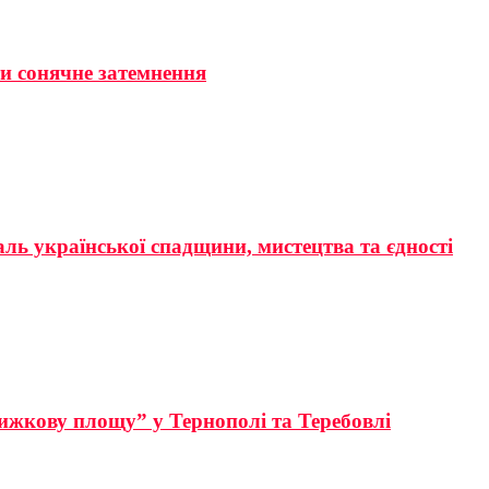
ти сонячне затемнення
аль української спадщини, мистецтва та єдності
ижкову площу” у Тернополі та Теребовлі