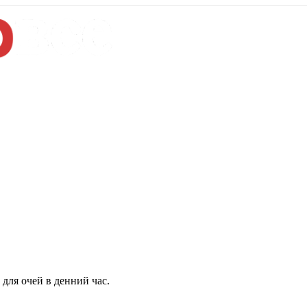
для очей в денний час.