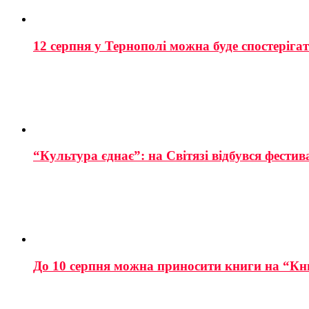
12 серпня у Тернополі можна буде спостеріга
“Культура єднає”: на Світязі відбувся фестив
До 10 серпня можна приносити книги на “Кн