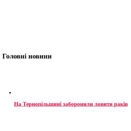
Головні новини
На Тернопільщині заборонили ловити раків