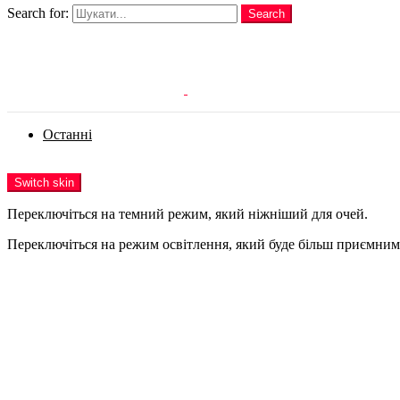
Search for:
Search
Login
Останні
Menu
Switch skin
Переключіться на темний режим, який ніжніший для очей.
Переключіться на режим освітлення, який буде більш приємним 
Login