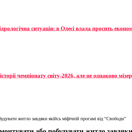
ідрологічна ситуація: в Одесі влада просить еконо
сторії чемпіонату світу-2026, але це однаково мізе
удувати житло завдяки якійсь міфічній прогамі від “Свободи”
монтувати або побудувати житло завдяки 