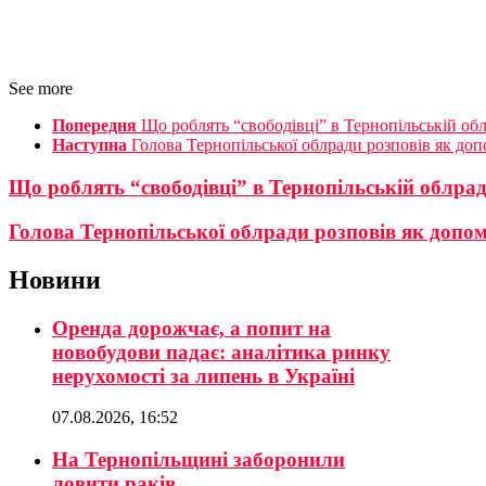
See more
Попередня
Що роблять “свободівці” в Тернопільській об
Наступна
Голова Тернопільської облради розповів як доп
Що роблять “свободівці” в Тернопільській облра
Голова Тернопільської облради розповів як допом
Новини
Оренда дорожчає, а попит на
новобудови падає: аналітика ринку
нерухомості за липень в Україні
07.08.2026, 16:52
На Тернопільщині заборонили
ловити раків