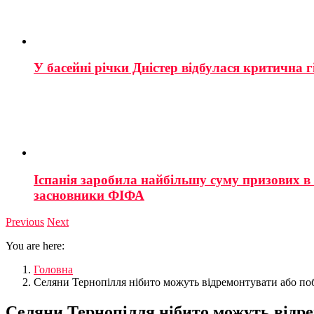
У басейні річки Дністер відбулася критична г
Іспанія заробила найбільшу суму призових в і
засновники ФІФА
Previous
Next
You are here:
Головна
Селяни Тернопілля нібито можуть відремонтувати або поб
Селяни Тернопілля нібито можуть відре