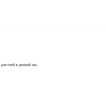
для очей в денний час.