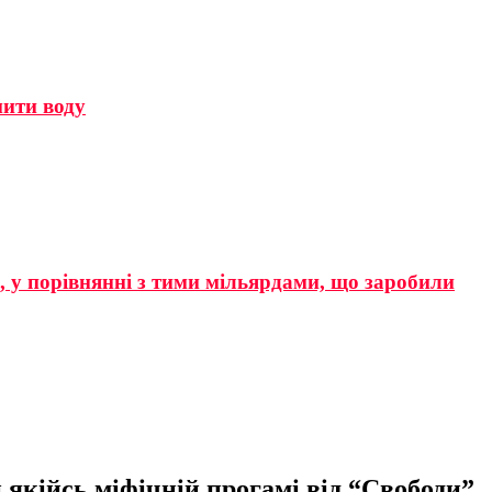
мити воду
р, у порівнянні з тими мільярдами, що заробили
якійсь міфічній прогамі від “Свободи”