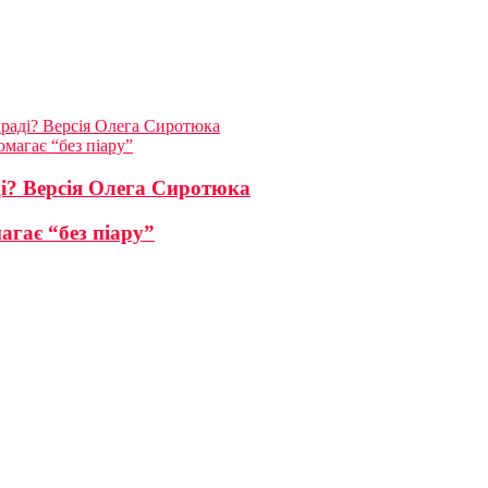
лраді? Версія Олега Сиротюка
омагає “без піару”
ді? Версія Олега Сиротюка
агає “без піару”