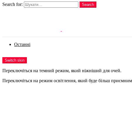
Search for:
Search
Login
Останні
Menu
Switch skin
Переключіться на темний режим, який ніжніший для очей.
Переключіться на режим освітлення, який буде більш приємним 
Login