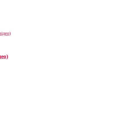
відео)
део)