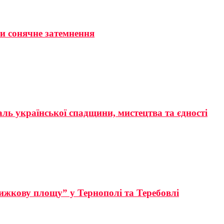
ти сонячне затемнення
аль української спадщини, мистецтва та єдності
ижкову площу” у Тернополі та Теребовлі