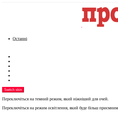
Останні
Menu
Новини
Політика
Кримінал
Фото
Надіслати новину
Реклама на сайті
Switch skin
Переключіться на темний режим, який ніжніший для очей.
Переключіться на режим освітлення, який буде більш приємним 
шукати