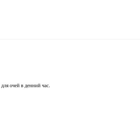
для очей в денний час.