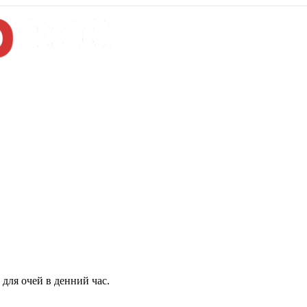
для очей в денний час.