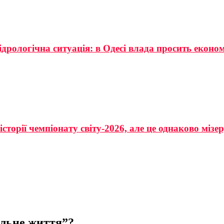
ідрологічна ситуація: в Одесі влада просить еконо
сторії чемпіонату світу-2026, але це однаково мізе
ільне життя”?