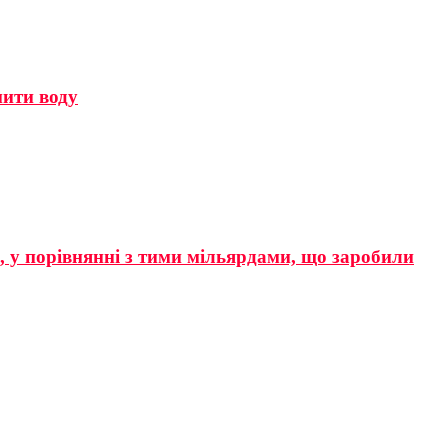
мити воду
р, у порівнянні з тими мільярдами, що заробили