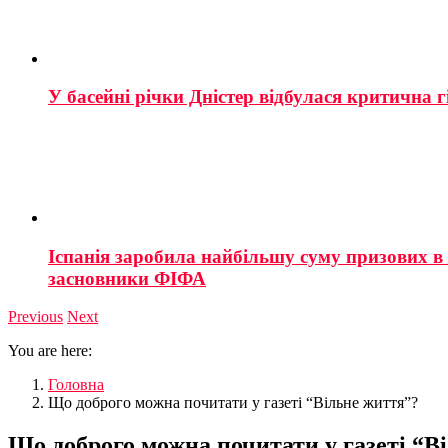
У басейні річки Дністер відбулася критична г
Іспанія заробила найбільшу суму призових в і
засновники ФІФА
Previous
Next
You are here:
Головна
Що доброго можна почитати у газеті “Вільне життя”?
Що доброго можна почитати у газеті “В