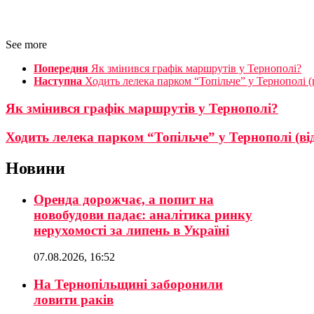
See more
Попередня
Як змінився графік маршрутів у Тернополі?
Наступна
Ходить лелека парком “Топільче” у Тернополі (
Як змінився графік маршрутів у Тернополі?
Ходить лелека парком “Топільче” у Тернополі (ві
Новини
Оренда дорожчає, а попит на
новобудови падає: аналітика ринку
нерухомості за липень в Україні
07.08.2026, 16:52
На Тернопільщині заборонили
ловити раків