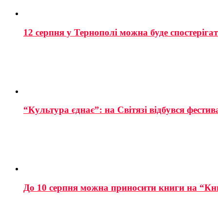
12 серпня у Тернополі можна буде спостеріга
“Культура єднає”: на Світязі відбувся фестив
До 10 серпня можна приносити книги на “Кн