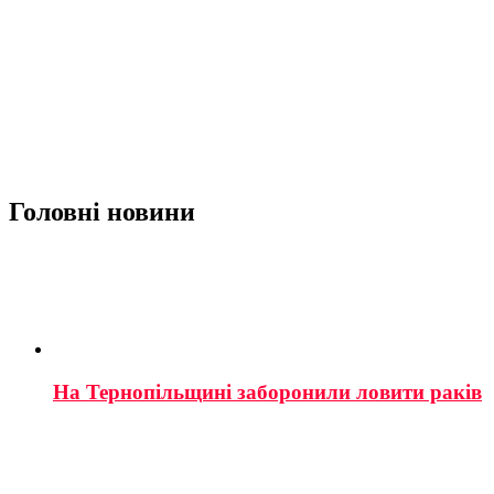
Головні новини
На Тернопільщині заборонили ловити раків