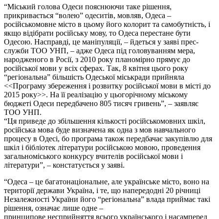
“Міський голова Одеси пояснюючи таке рішення,
прикривається “волею” одеситів, мовляв, Одеса –
російськомовне місто в цьому його колорит та самобутність, і
якщо відібрати російську мову, то Одеса перестане бути
Одесою.
Насправді, це маніпуляції, – йдеться у заяві прес-
служби ТОО УНП, – адже Одеса під головуванням мера,
народженого в Росії, з 2010 року планомірно прямує до
російської мови у всіх сферах. Так, 8 квітня цього року
“регіональна” більшість Одеської міськради прийняла
<<Програму збереження і розвитку російської мови в місті до
2015 року>>. На її реалізацію у цьогорічному міському
бюджеті Одеси передбачено 805 тисяч гривень”, – заявляє
ТОО УНП.
“Ця приведе до збільшення кількості російськомовних шкіл,
російська мова буде визначена як одна з мов навчального
процесу в Одесі, бо програма також передбачає закупівлю для
шкіл і бібліотек літератури російською мовою, проведення
загальноміського конкурсу вчителів російської мови і
літератури”, – констатується у заяві.
“Одеса – це багатонаціональне, але українське місто, воно на
території держави Україна, і те, що напередодні 20 річниці
Незалежності України його “регіональна” влада приймає такі
рішення, означає лише одне –
принципове несприйняття всього українського і насамперед