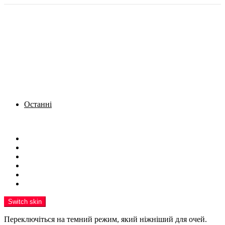
Останні
Menu
Новини
Політика
Кримінал
Фото
Надіслати новину
Реклама на сайті
Switch skin
Переключіться на темний режим, який ніжніший для очей.