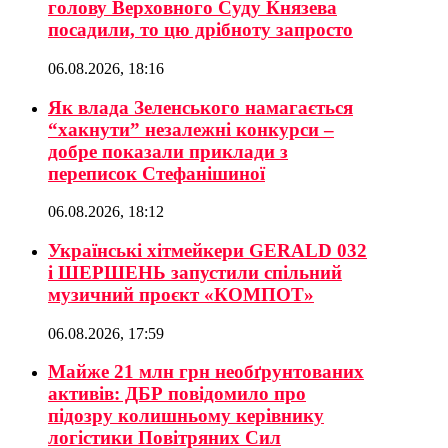
голову Верховного Суду Князева
посадили, то цю дрібноту запросто
06.08.2026, 18:16
Як влада Зеленського намагається
“хакнути” незалежні конкурси –
добре показали приклади з
переписок Стефанішиної
06.08.2026, 18:12
Українські хітмейкери GERALD 032
і ШЕРШЕНЬ запустили спільний
музичний проєкт «КОМПОТ»
06.08.2026, 17:59
Майже 21 млн грн необґрунтованих
активів: ДБР повідомило про
підозру колишньому керівнику
логістики Повітряних Сил