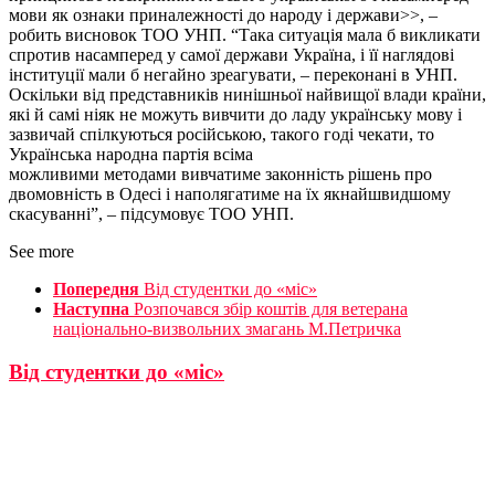
мови як ознаки приналежності до народу і держави>>, –
робить висновок ТОО УНП. “Така ситуація мала б викликати
спротив насамперед у самої держави Україна, і її наглядові
інституції мали б негайно зреагувати, – переконані в УНП.
Оскільки від представників нинішньої найвищої влади країни,
які й самі ніяк не можуть вивчити до ладу українську мову і
зазвичай спілкуються російською, такого годі чекати, то
Українська народна партія всіма
можливими методами вивчатиме законність рішень про
двомовність в Одесі і наполягатиме на їх якнайшвидшому
скасуванні”, – підсумовує ТОО УНП.
See more
Попередня
Від студентки до «міс»
Наступна
Розпочався збір коштів для ветерана
національно-визвольних змагань М.Петричка
Від студентки до «міс»