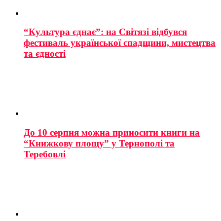
“Культура єднає”: на Світязі відбувся
фестиваль української спадщини, мистецтва
та єдності
До 10 серпня можна приносити книги на
“Книжкову площу” у Тернополі та
Теребовлі