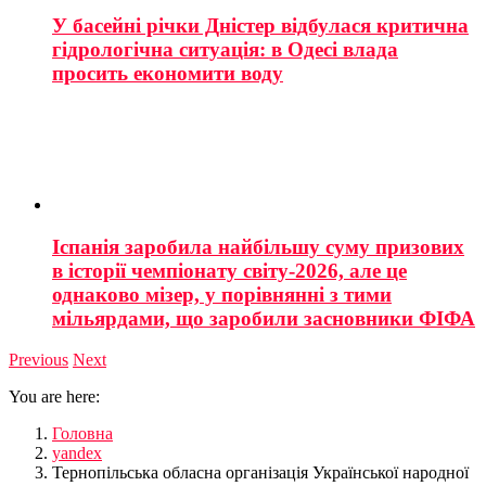
У басейні річки Дністер відбулася критична
гідрологічна ситуація: в Одесі влада
просить економити воду
Іспанія заробила найбільшу суму призових
в історії чемпіонату світу-2026, але це
однаково мізер, у порівнянні з тими
мільярдами, що заробили засновники ФІФА
Previous
Next
You are here:
Головна
yandex
Тернопільська обласна організація Української народної