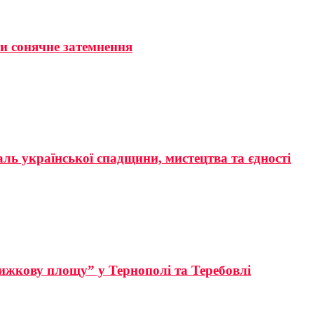
ти сонячне затемнення
аль української спадщини, мистецтва та єдності
ижкову площу” у Тернополі та Теребовлі