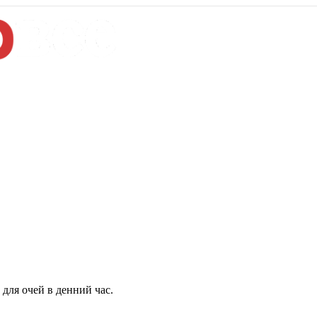
для очей в денний час.