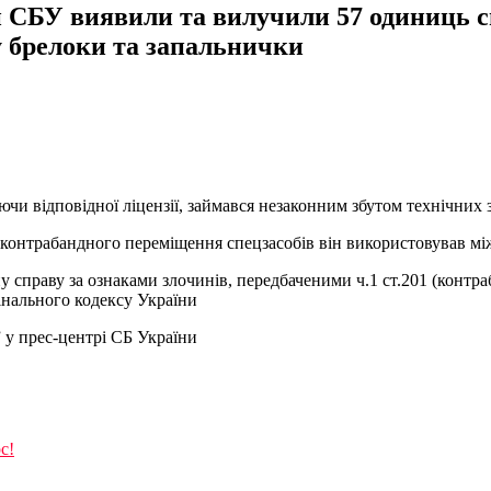
и СБУ виявили та вилучили 57 одиниць с
у брелоки та запальнички
и відповідної ліцензії, займався незаконним збутом технічних з
 контрабандного переміщення спецзасобів він використовував м
праву за ознаками злочинів, передбаченими ч.1 ст.201 (контраба
інального кодексу України
 у прес-центрі СБ України
с!