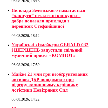
06.08.2026, 18:16
Як влада Зеленського намагається
“хакнути” незалежні конкурси –
добре показали приклади з
переписок Стефанішиної
06.08.2026, 18:12
Українські хітмейкери GERALD 032
і ШЕРШЕНЬ запустили спільний
музичний проєкт «КОМПОТ»
06.08.2026, 17:59
Майже 21 млн грн необґрунтованих
активів: ДБР повідомило про
підозру колишньому керівнику
логістики Повітряних Сил
06.08.2026, 14:22