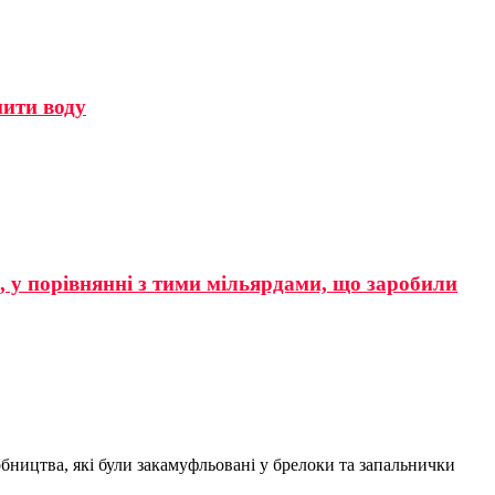
мити воду
р, у порівнянні з тими мільярдами, що заробили
бництва, які були закамуфльовані у брелоки та запальнички