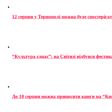
12 серпня у Тернополі можна буде спостеріга
“Культура єднає”: на Світязі відбувся фестив
До 10 серпня можна приносити книги на “Кн