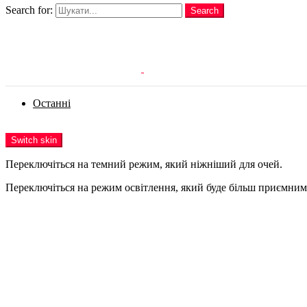
Search for:
Search
Login
Останні
Menu
Switch skin
Переключіться на темний режим, який ніжніший для очей.
Переключіться на режим освітлення, який буде більш приємним 
Login