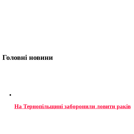
Головні новини
На Тернопільщині заборонили ловити раків