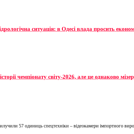
ідрологічна ситуація: в Одесі влада просить еконо
сторії чемпіонату світу-2026, але це однаково мізе
вилучили 57 одиниць спецтехніки – відеокамери імпортного виро