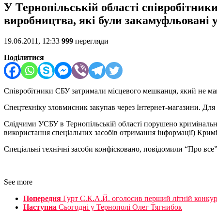
У Тернопільській області співробітник
виробництва, які були закамуфльовані 
19.06.2011, 12:33
999
перегляди
Поділитися
Співробітники СБУ затримали місцевого мешканця, який не маюч
Спецтехніку зловмисник закупав через Інтернет-магазини. Для
Слідчими УСБУ в Тернопільській області порушено кримінальну с
використання спеціальних засобів отримання інформації) Крим
Спеціальні технічні засоби конфісковано, повідомили “Про все”
See more
Попередня
Гурт С.К.А.Й. оголосив перший літній конкур
Наступна
Сьогодні у Тернополі Олег Тягнибок