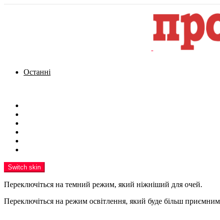
Останні
Menu
Новини
Політика
Кримінал
Фото
Надіслати новину
Реклама на сайті
Switch skin
Переключіться на темний режим, який ніжніший для очей.
Переключіться на режим освітлення, який буде більш приємним 
шукати