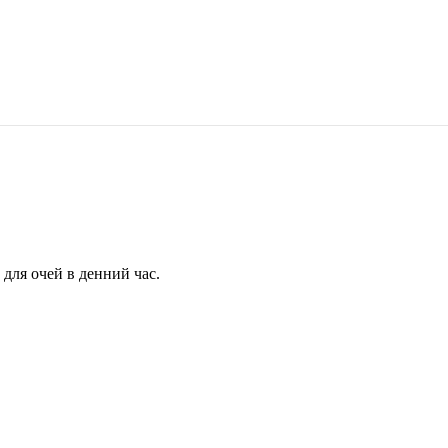
для очей в денний час.