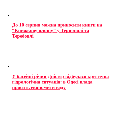
До 10 серпня можна приносити книги на
“Книжкову площу” у Тернополі та
Теребовлі
У басейні річки Дністер відбулася критична
гідрологічна ситуація: в Одесі влада
просить економити воду