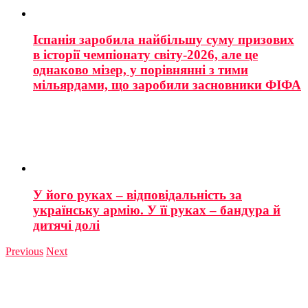
Іспанія заробила найбільшу суму призових
в історії чемпіонату світу-2026, але це
однаково мізер, у порівнянні з тими
мільярдами, що заробили засновники ФІФА
У його руках – відповідальність за
українську армію. У її руках – бандура й
дитячі долі
Previous
Next