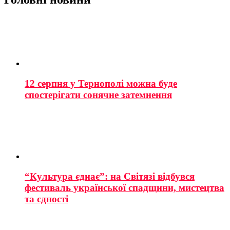
12 серпня у Тернополі можна буде
спостерігати сонячне затемнення
“Культура єднає”: на Світязі відбувся
фестиваль української спадщини, мистецтва
та єдності