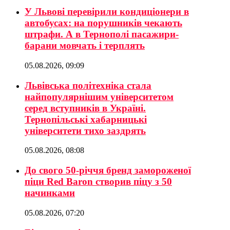
У Львові перевірили кондиціонери в
автобусах: на порушників чекають
штрафи. А в Тернополі пасажири-
барани мовчать і терплять
05.08.2026, 09:09
Львівська політехніка стала
найпопулярнішим університетом
серед вступників в Україні.
Тернопільські хабарницькі
університети тихо заздрять
05.08.2026, 08:08
До свого 50-річчя бренд замороженої
піци Red Baron створив піцу з 50
начинками
05.08.2026, 07:20