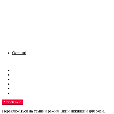
Останні
Menu
Новини
Політика
Кримінал
Фото
Надіслати новину
Реклама на сайті
Switch skin
Переключіться на темний режим, який ніжніший для очей.