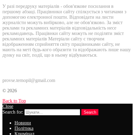
У разі передруку матеріалів - обов'язкове посилання в
першому абзаці. Працівники сайту спілкується з читачами з
допомогою електронної пошти. Відповідати на листи
журналісти можуть вибірково, але не обов'язково. За зміст
реклами та рекламних матеріалів відповідальність несе
рекламодавець. Працівнки сайту можуть не поділяти зміст
рекламних матеріалів Матеріали сайту є творчим
відображенням сприйняття світу працівниками сайту, не
мають на меті будь-кого образити та відображають лише нашу
дуику на світ, події, що в ньому відбуваються.
Контакти:
provse.ternopil@gmail.com
© 2026
Back to Top
Close
Search for:
Search
Новини
Політика
Кримінал