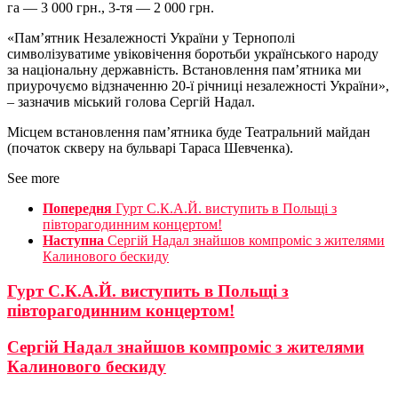
га — 3 000 грн., 3-тя — 2 000 грн.
«Пам’ятник Незалежності України у Тернополі
символізуватиме увіковічення боротьби українського народу
за національну державність. Встановлення пам’ятника ми
приурочуємо відзначенню 20-ї річниці незалежності України»,
– зазначив міський голова Сергій Надал.
Місцем встановлення пам’ятника буде Театральний майдан
(початок скверу на бульварі Тараса Шевченка).
See more
Попередня
Гурт С.К.А.Й. виступить в Польщі з
півторагодинним концертом!
Наступна
Сергій Надал знайшов компроміс з жителями
Калинового бескиду
Гурт С.К.А.Й. виступить в Польщі з
півторагодинним концертом!
Сергій Надал знайшов компроміс з жителями
Калинового бескиду