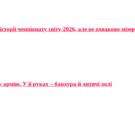
сторії чемпіонату світу-2026, але це однаково мізе
 армію. У її руках – бандура й дитячі долі