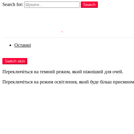
Search for:
Search
Login
Останні
Menu
Switch skin
Переключіться на темний режим, який ніжніший для очей.
Переключіться на режим освітлення, який буде більш приємним 
Login