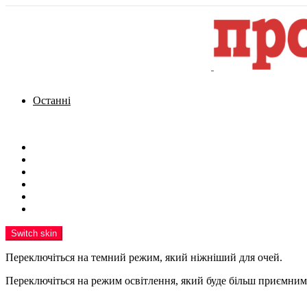
Останні
Menu
Новини
Політика
Кримінал
Фото
Надіслати новину
Реклама на сайті
Switch skin
Переключіться на темний режим, який ніжніший для очей.
Переключіться на режим освітлення, який буде більш приємним 
шукати