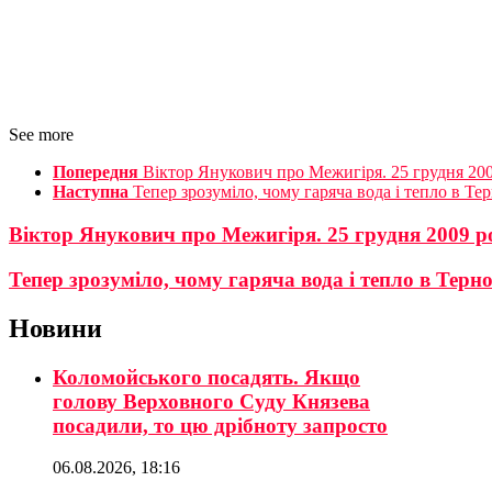
See more
Попередня
Віктор Янукович про Межигіря. 25 грудня 20
Наступна
Тепер зрозуміло, чому гаряча вода і тепло в Тер
Віктор Янукович про Межигіря. 25 грудня 2009 р
Тепер зрозуміло, чому гаряча вода і тепло в Терно
Новини
Коломойського посадять. Якщо
голову Верховного Суду Князева
посадили, то цю дрібноту запросто
06.08.2026, 18:16