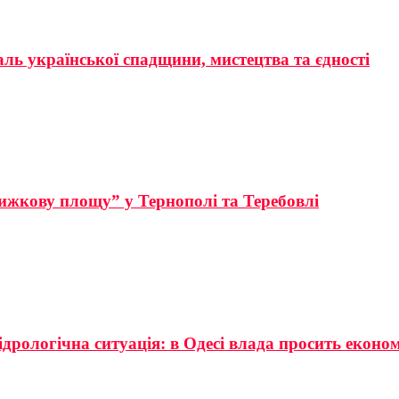
аль української спадщини, мистецтва та єдності
ижкову площу” у Тернополі та Теребовлі
ідрологічна ситуація: в Одесі влада просить еконо