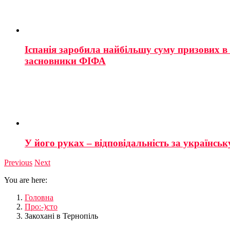
Іспанія заробила найбільшу суму призових в і
засновники ФІФА
У його руках – відповідальність за українську
Previous
Next
You are here:
Головна
Про:-)сто
Закохані в Тернопіль