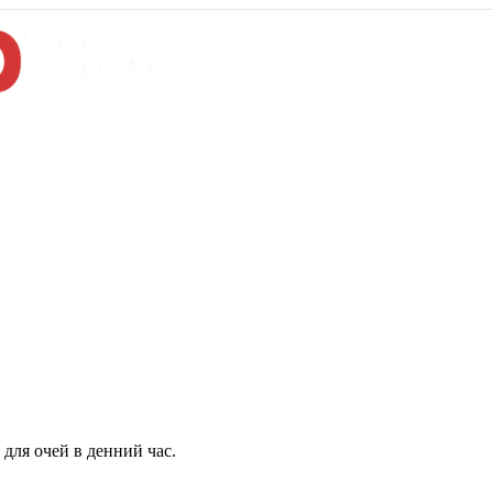
для очей в денний час.