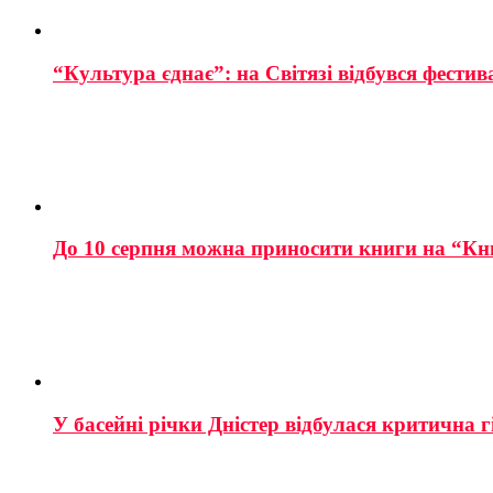
“Культура єднає”: на Світязі відбувся фестив
До 10 серпня можна приносити книги на “Кн
У басейні річки Дністер відбулася критична г