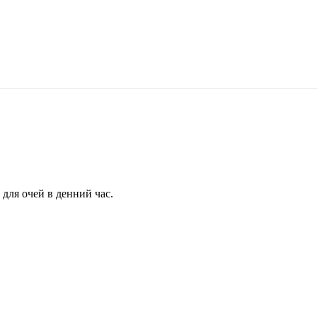
для очей в денний час.