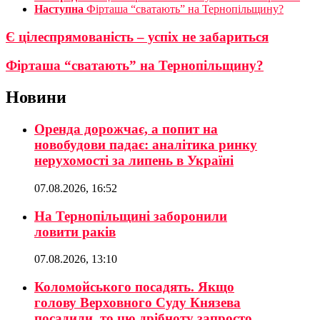
Наступна
Фірташа “сватають” на Тернопільщину?
Є цілеспрямованість – успіх не забариться
Фірташа “сватають” на Тернопільщину?
Новини
Оренда дорожчає, а попит на
новобудови падає: аналітика ринку
нерухомості за липень в Україні
07.08.2026, 16:52
На Тернопільщині заборонили
ловити раків
07.08.2026, 13:10
Коломойського посадять. Якщо
голову Верховного Суду Князева
посадили, то цю дрібноту запросто