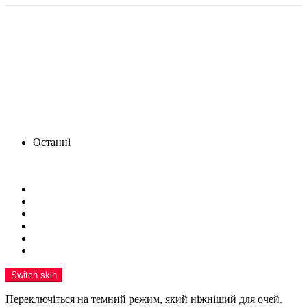
Останні
Menu
Новини
Політика
Кримінал
Фото
Надіслати новину
Реклама на сайті
Switch skin
Переключіться на темний режим, який ніжніший для очей.