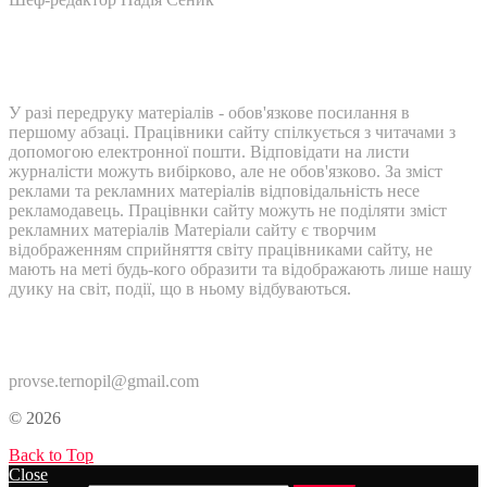
У разі передруку матеріалів - обов'язкове посилання в
першому абзаці. Працівники сайту спілкується з читачами з
допомогою електронної пошти. Відповідати на листи
журналісти можуть вибірково, але не обов'язково. За зміст
реклами та рекламних матеріалів відповідальність несе
рекламодавець. Працівнки сайту можуть не поділяти зміст
рекламних матеріалів Матеріали сайту є творчим
відображенням сприйняття світу працівниками сайту, не
мають на меті будь-кого образити та відображають лише нашу
дуику на світ, події, що в ньому відбуваються.
Контакти:
provse.ternopil@gmail.com
© 2026
Back to Top
Close