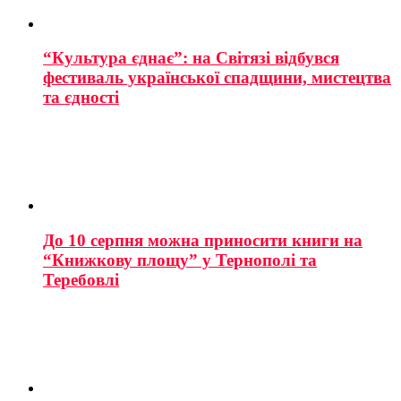
“Культура єднає”: на Світязі відбувся
фестиваль української спадщини, мистецтва
та єдності
До 10 серпня можна приносити книги на
“Книжкову площу” у Тернополі та
Теребовлі