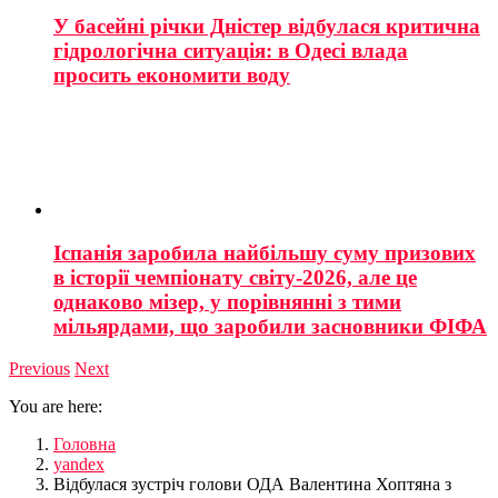
У басейні річки Дністер відбулася критична
гідрологічна ситуація: в Одесі влада
просить економити воду
Іспанія заробила найбільшу суму призових
в історії чемпіонату світу-2026, але це
однаково мізер, у порівнянні з тими
мільярдами, що заробили засновники ФІФА
Previous
Next
You are here:
Головна
yandex
Відбулася зустріч голови ОДА Валентина Хоптяна з