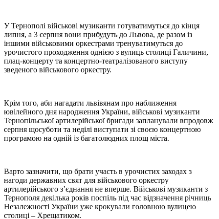
У Тернополі військові музиканти готуватимуться до кінця
липня, а 3 серпня вони прибудуть до Львова, де разом із
іншими військовими оркестрами тренуватимуться до
урочистого проходження однією з вулиць столиці Галичини,
плац-концерту та концертно-театралізованого виступу
зведеного військового оркестру.
Крім того, аби нагадати львівянам про наближення
ювілейного дня народження України, військові музиканти
Тернопільської артилерійської бригади запланували впродовж
серпня щосуботи та неділі виступати зі своєю концертною
програмою на одній із багатолюдних площ міста.
Варто зазначити, що брати участь в урочистих заходах з
нагоди державних свят для військового оркестру
артилерійського з’єднання не вперше. Військові музиканти з
Тернополя декілька років поспіль під час відзначення річниць
Незалежності України уже крокували головною вулицею
столиці – Хрещатиком.