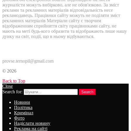
журналісти можуть вибірково, але не обов'язково. За зміст
реклами та рекламних матеріалів відповідальність несе
рекламодавець. Працівнки сайту можуть не поділяти зміст
рекламних матеріалів Матеріали сайту є творчим
відображенням сприйняття світу працівниками сайту, не
мають на меті будь-кого образити та відображають лише нашу
дуику на світ, події, що в ньому відбуваються.
Контакти:
provse.ternopil@gmail.com
© 2026
Back to Top
Close
Search for:
Search
Новини
Політика
Кримінал
Фото
Надіслати новину
Реклама на сайті