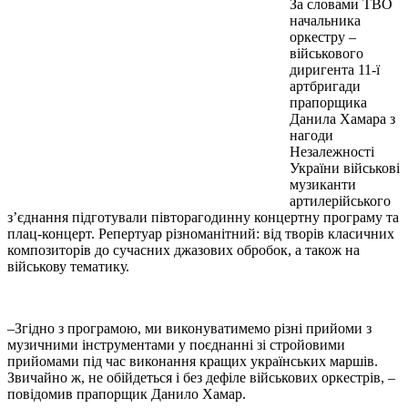
За словами ТВО
начальника
оркестру –
військового
диригента 11-ї
артбригади
прапорщика
Данила Хамара з
нагоди
Незалежності
України військові
музиканти
артилерійського
з’єднання підготували півторагодинну концертну програму та
плац-концерт. Репертуар різноманітний: від творів класичних
композиторів до сучасних джазових обробок, а також на
військову тематику.
–Згідно з програмою, ми виконуватимемо різні прийоми з
музичними інструментами у поєднанні зі стройовими
прийомами під час виконання кращих українських маршів.
Звичайно ж, не обійдеться і без дефіле військових оркестрів, –
повідомив прапорщик Данило Хамар.