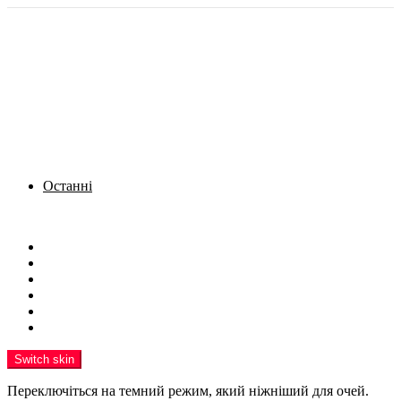
Останні
Menu
Новини
Політика
Кримінал
Фото
Надіслати новину
Реклама на сайті
Switch skin
Переключіться на темний режим, який ніжніший для очей.