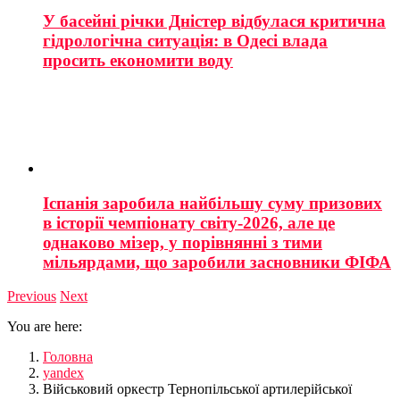
У басейні річки Дністер відбулася критична
гідрологічна ситуація: в Одесі влада
просить економити воду
Іспанія заробила найбільшу суму призових
в історії чемпіонату світу-2026, але це
однаково мізер, у порівнянні з тими
мільярдами, що заробили засновники ФІФА
Previous
Next
You are here:
Головна
yandex
Військовий оркестр Тернопільської артилерійської