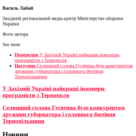
Василь Лабай
Західний регіональний медіа-центр Міністерства оборони
України
Фото автора
See more
Попередня
У Західній Україні найкращі інженери-
програмісти з Тернополя
Наступна
Селищний голова Гусятина буде конкурентом
дружини губернатора і головного бютівця
Тернопільщини
У Західній Україні найкращі інженери-
програмісти з Тернополя
Селищний голова Гусятина буде конкурентом
дружини губернатора і головного бютівця
Тернопільщини
Новини