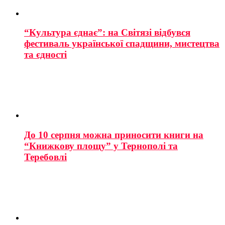
“Культура єднає”: на Світязі відбувся
фестиваль української спадщини, мистецтва
та єдності
До 10 серпня можна приносити книги на
“Книжкову площу” у Тернополі та
Теребовлі