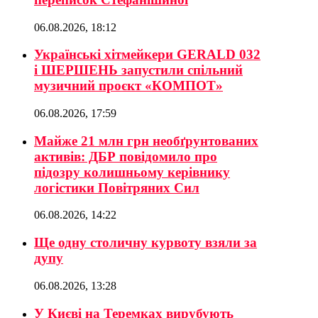
06.08.2026, 18:12
Українські хітмейкери GERALD 032
і ШЕРШЕНЬ запустили спільний
музичний проєкт «КОМПОТ»
06.08.2026, 17:59
Майже 21 млн грн необґрунтованих
активів: ДБР повідомило про
підозру колишньому керівнику
логістики Повітряних Сил
06.08.2026, 14:22
Ще одну столичну курвоту взяли за
дупу
06.08.2026, 13:28
У Києві на Теремках вирубують