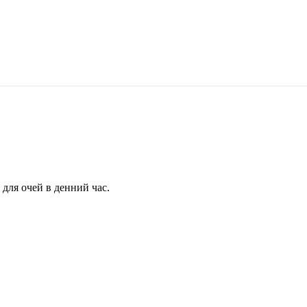
для очей в денний час.