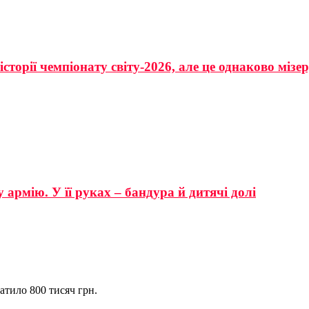
сторії чемпіонату світу-2026, але це однаково мізе
 армію. У її руках – бандура й дитячі долі
атило 800 тисяч грн.