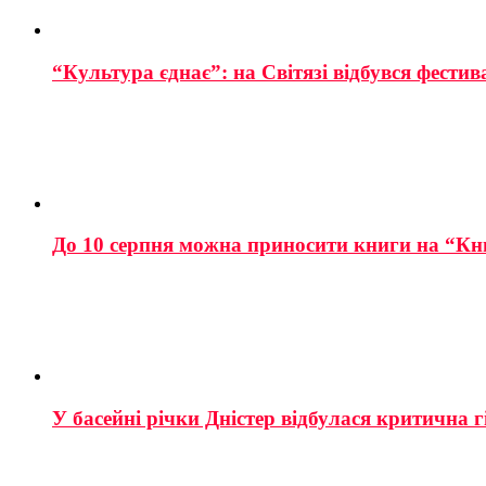
“Культура єднає”: на Світязі відбувся фестив
До 10 серпня можна приносити книги на “Кн
У басейні річки Дністер відбулася критична г