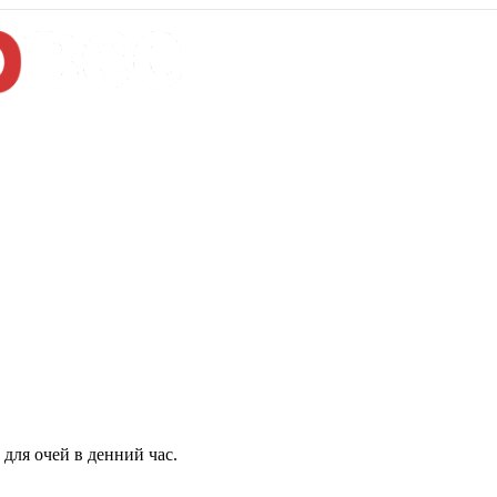
для очей в денний час.