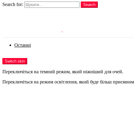
Search for:
Search
Login
Останні
Menu
Switch skin
Переключіться на темний режим, який ніжніший для очей.
Переключіться на режим освітлення, який буде більш приємним 
Login