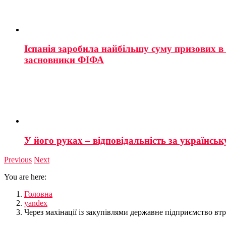
Іспанія заробила найбільшу суму призових в і
засновники ФІФА
У його руках – відповідальність за українську
Previous
Next
You are here:
Головна
yandex
Через махінації із закупівлями державне підприємство втр