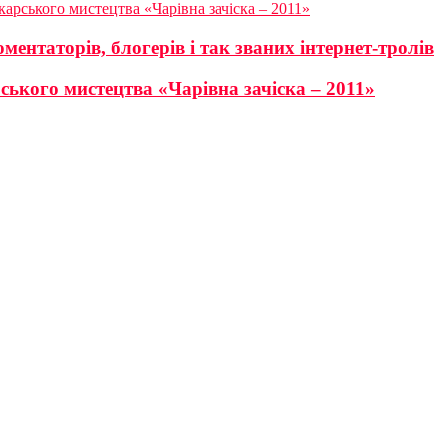
арського мистецтва «Чарівна зачіска – 2011»
ентаторів, блогерів і так званих інтернет-тролів
ського мистецтва «Чарівна зачіска – 2011»