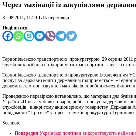
Через махінації із закупівлями державн
31.08.2011, 11:59
1.1k
перегляди
Поділитися
Тернопільською транспортною прокуратурою 29 серпня 2011 р
службових осіб двох підприємств транспортної галузі за стат
Тернопільською транспортною прокуратурою із залученням УСБ 
послуг за державні кошти державним підприємством «Тернопі
доркомплект» при закупівлі матеріалів виробничо-технічного 
Проведеною перевіркою встановлено, що матеріали для будівни
України «Про закупівлю товарів, робіт і послуг за державні ко
службовців відкритому акціонерному товариству Державна Акц
повідомили “Про все” у прес – службі прокуратури Тернопільсь
See more
Попередня
Українські політики використовують найманих 