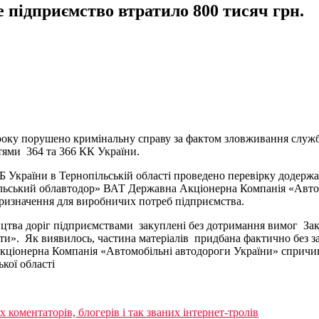
е підприємство втратило 800 тисяч грн.
оку порушено кримінальну справу за фактом зловживання служб
тями 364 та 366 КК України.
України в Тернопільській області проведено перевірку додержан
льський облавтодор» ВАТ Державна Акціонерна Компанія «Автом
призначення для виробничих потреб підприємства.
цтва доріг підприємствами закуплені без дотримання вимог Зак
шти». Як виявилось, частина матеріалів придбана фактично без з
іонерна Компанія «Автомобільні автодороги України» спричине
кої області
коментаторів, блогерів і так званих інтернет-тролів