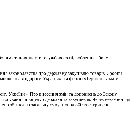
овим становищем та службового підроблення з боку
ня законодавства про державну закупівлю товарів , робіт і
обільні автодороги України» та філією «Тернопільський
ону України « Про внесення змін та доповнень до Закону
астосування процедур державних закупівель. Через незаконні дії
но збитки на загальну суму понад 800 тис. гривень,