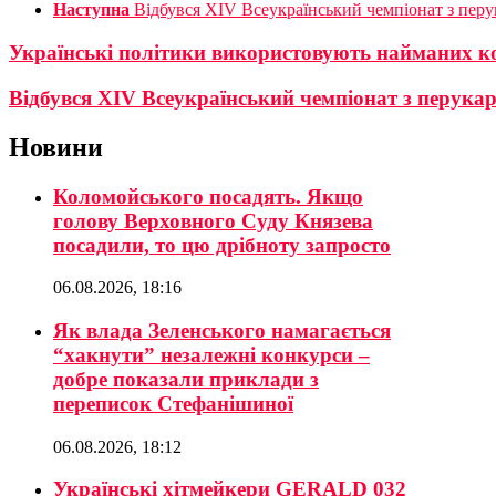
Наступна
Відбувся ХІV Всеукраїнський чемпіонат з перук
Українські політики використовують найманих ком
Відбувся ХІV Всеукраїнський чемпіонат з перукар
Новини
Коломойського посадять. Якщо
голову Верховного Суду Князева
посадили, то цю дрібноту запросто
06.08.2026, 18:16
Як влада Зеленського намагається
“хакнути” незалежні конкурси –
добре показали приклади з
переписок Стефанішиної
06.08.2026, 18:12
Українські хітмейкери GERALD 032