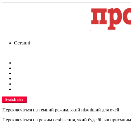
Останні
Menu
Новини
Політика
Кримінал
Фото
Надіслати новину
Реклама на сайті
Switch skin
Переключіться на темний режим, який ніжніший для очей.
Переключіться на режим освітлення, який буде більш приємним 
шукати