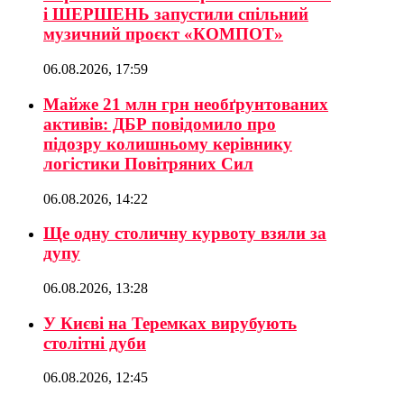
і ШЕРШЕНЬ запустили спільний
музичний проєкт «КОМПОТ»
06.08.2026, 17:59
Майже 21 млн грн необґрунтованих
активів: ДБР повідомило про
підозру колишньому керівнику
логістики Повітряних Сил
06.08.2026, 14:22
Ще одну столичну курвоту взяли за
дупу
06.08.2026, 13:28
У Києві на Теремках вирубують
столітні дуби
06.08.2026, 12:45