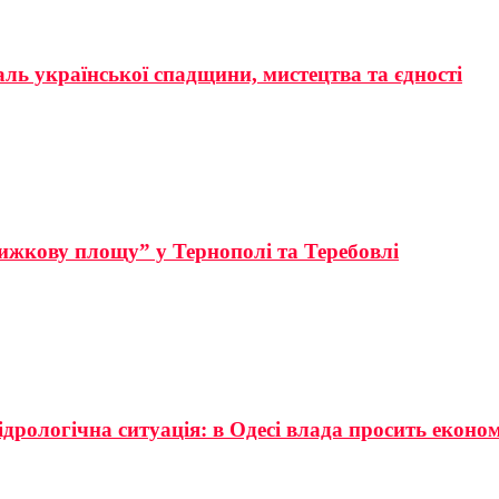
аль української спадщини, мистецтва та єдності
ижкову площу” у Тернополі та Теребовлі
ідрологічна ситуація: в Одесі влада просить еконо