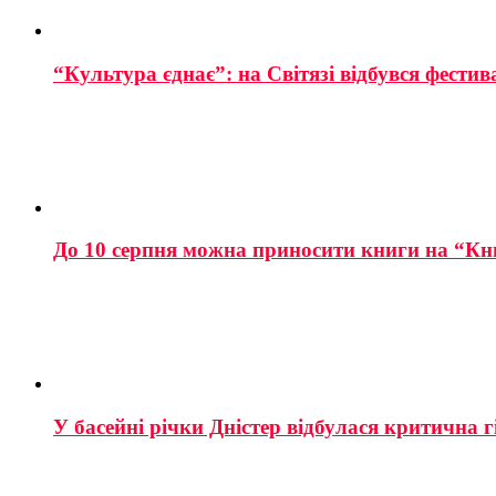
“Культура єднає”: на Світязі відбувся фестив
До 10 серпня можна приносити книги на “Кн
У басейні річки Дністер відбулася критична г