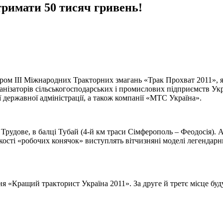
римати 50 тисяч гривень!
ром III Міжнародних Тракторних змагань «Трак Прохват 2011», 
нізаторів сільськогосподарських і промислових підприємств Укра
державної адміністрації, а також компанії «МТС Україна».
Трудове, в балці Тубай (4-й км траси Сімферополь – Феодосія).
ості «робочих конячок» виступлять вітчизняні моделі легендарн
я «Кращий тракторист Україна 2011». За друге й третє місце будут