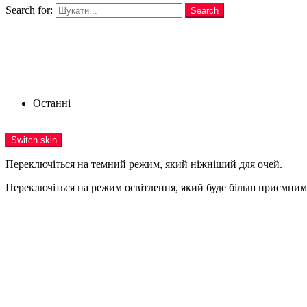
Search for:
Search
Login
Останні
Menu
Switch skin
Переключіться на темний режим, який ніжніший для очей.
Переключіться на режим освітлення, який буде більш приємним 
Login