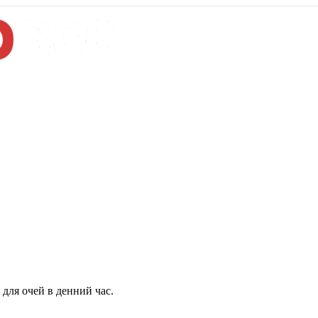
для очей в денний час.