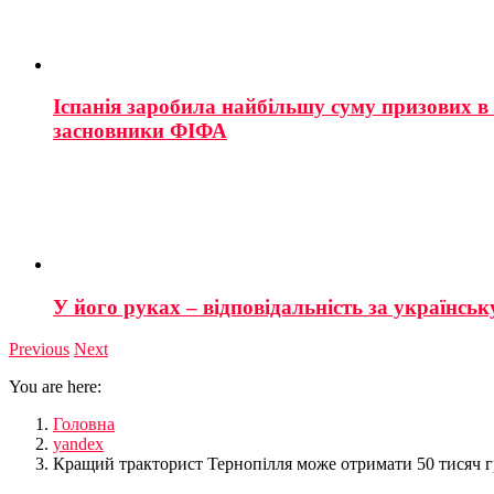
Іспанія заробила найбільшу суму призових в і
засновники ФІФА
У його руках – відповідальність за українську
Previous
Next
You are here:
Головна
yandex
Кращий тракторист Тернопілля може отримати 50 тисяч г