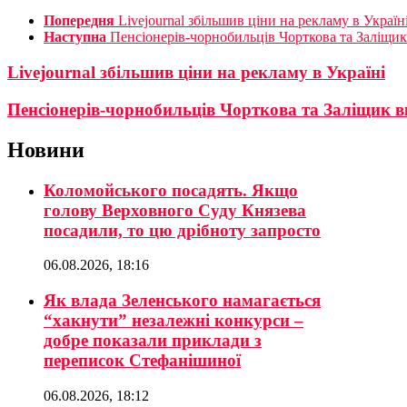
Попередня
Livejournal збільшив ціни на рекламу в Україн
Наступна
Пенсіонерів-чорнобильців Чорткова та Заліщи
Livejournal збільшив ціни на рекламу в Україні
Пенсіонерів-чорнобильців Чорткова та Заліщик 
Новини
Коломойського посадять. Якщо
голову Верховного Суду Князева
посадили, то цю дрібноту запросто
06.08.2026, 18:16
Як влада Зеленського намагається
“хакнути” незалежні конкурси –
добре показали приклади з
переписок Стефанішиної
06.08.2026, 18:12