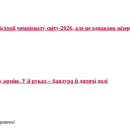
сторії чемпіонату світу-2026, але це однаково мізе
 армію. У її руках – бандура й дитячі долі
ривень!