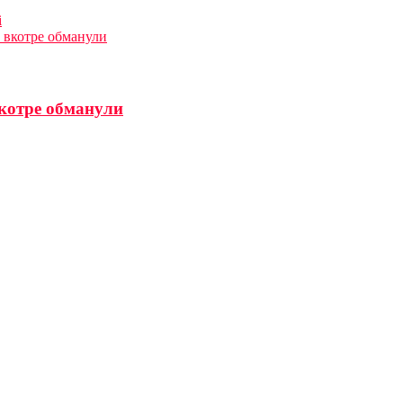
і
к вкотре обманули
вкотре обманули