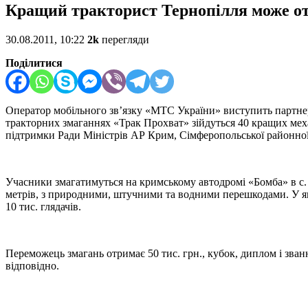
Кращий тракторист Тернопілля може от
30.08.2011, 10:22
2k
перегляди
Поділитися
Оператор мобільного зв’язку «МТС України» виступить партне
тракторних змаганнях «Трак Прохват» зійдуться 40 кращих меха
підтримки Ради Міністрів АР Крим, Сімферопольської районної 
Учасники змагатимуться на кримському автодромі «Бомба» в с. 
метрів, з природними, штучними та водними перешкодами. У як
10 тис. глядачів.
Переможець змагань отримає 50 тис. грн., кубок, диплом і званн
відповідно.