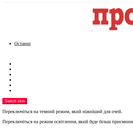
Останні
Menu
Новини
Політика
Кримінал
Фото
Надіслати новину
Реклама на сайті
Switch skin
Переключіться на темний режим, який ніжніший для очей.
Переключіться на режим освітлення, який буде більш приємним 
шукати