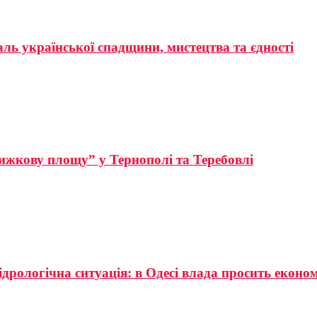
аль української спадщини, мистецтва та єдності
ижкову площу” у Тернополі та Теребовлі
ідрологічна ситуація: в Одесі влада просить еконо