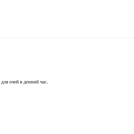
для очей в денний час.