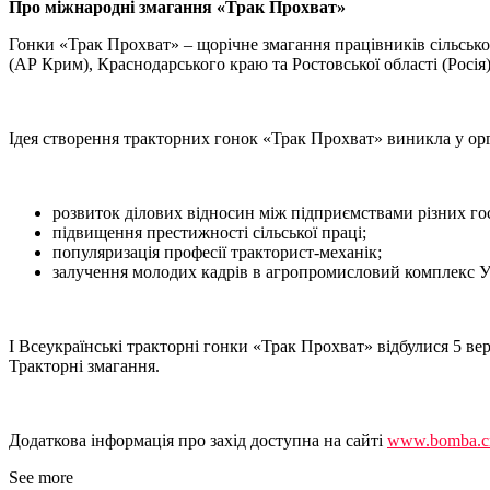
Про міжнародні змагання «Трак Прохват»
Гонки «Трак Прохват» – щорічне змагання працівників сільсько
(АР Крим), Краснодарського краю та Ростовської області (Росія)
Ідея створення тракторних гонок «Трак Прохват» виникла у орга
розвиток ділових відносин між підприємствами різних го
підвищення престижності сільської праці;
популяризація професії тракторист-механік;
залучення молодих кадрів в агропромисловий комплекс У
I Всеукраїнські тракторні гонки «Трак Прохват» відбулися 5 в
Тракторні змагання.
Додаткова інформація про захід доступна на сайті
www.bomba.cr
See more