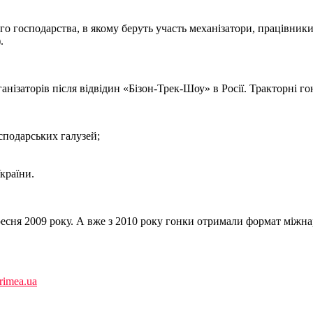
го господарства, в якому беруть участь механізатори, працівник
.
нізаторів після відвідин «Бізон-Трек-Шоу» в Росії. Тракторні г
сподарських галузей;
країни.
ересня 2009 року. А вже з 2010 року гонки отримали формат міжн
imea.ua