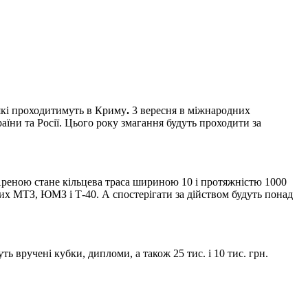
які проходитимуть в Криму
.
3 вересня в міжнародних
їни та Росії. Цього року змагання будуть проходити за
 Ареною стане кільцева траса шириною 10 і протяжністю 1000
их МТЗ, ЮМЗ і Т-40. А спостерігати за дійством будуть понад
ь вручені кубки, дипломи, а також 25 тис. і 10 тис. грн.