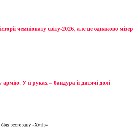
сторії чемпіонату світу-2026, але це однаково мізе
 армію. У її руках – бандура й дитячі долі
 біля ресторану «Хутір»