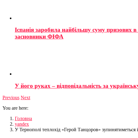
Іспанія заробила найбільшу суму призових в і
засновники ФІФА
У його руках – відповідальність за українську
Previous
Next
You are here:
Головна
yandex
У Тернополі теплохід «Герой Танцоров» зупинятиметься і