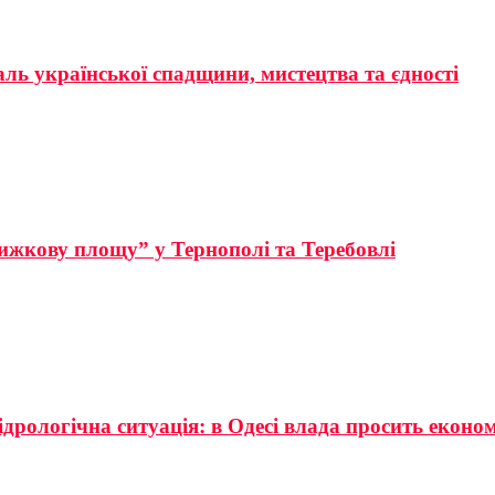
аль української спадщини, мистецтва та єдності
ижкову площу” у Тернополі та Теребовлі
ідрологічна ситуація: в Одесі влада просить еконо