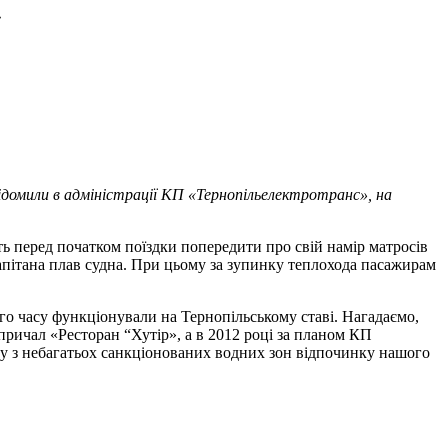
»
ідомили в адміністрації КП «Тернопільелектротранс», на
ть перед початком поїздки попередити про свій намір матросів
капітана плав судна. При цьому за зупинку теплохода пасажирам
ого часу функціонували на Тернопільському ставі. Нагадаємо,
ричал «Ресторан “Хутір», а в 2012 році за планом КП
ну з небагатьох санкціонованих водних зон відпочинку нашого