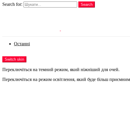
Search for:
Search
Login
Останні
Menu
Switch skin
Переключіться на темний режим, який ніжніший для очей.
Переключіться на режим освітлення, який буде більш приємним 
Login