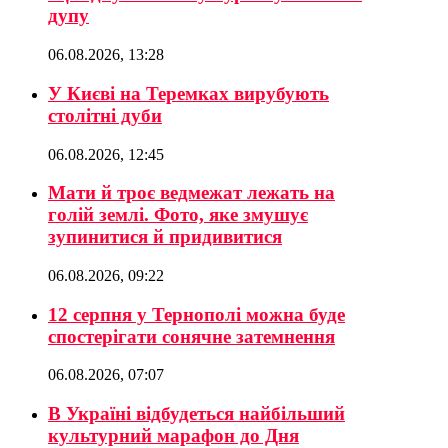
дупу
06.08.2026, 13:28
У Києві на Теремках вирубують
столітні дуби
06.08.2026, 12:45
Мати й троє ведмежат лежать на
голій землі. Фото, яке змушує
зупинитися й придивитися
06.08.2026, 09:22
12 серпня у Тернополі можна буде
спостерігати сонячне затемнення
06.08.2026, 07:07
В Україні відбудеться найбільший
культурний марафон до Дня