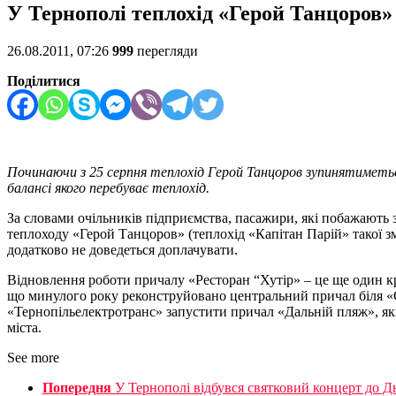
У Тернополі теплохід «Герой Танцоров» 
26.08.2011, 07:26
999
перегляди
Поділитися
Починаючи з 25 серпня теплохід Герой Танцоров зупинятиметьс
балансі якого перебуває теплохід.
За словами очільників підприємства, пасажири, які побажають з
теплоходу «Герой Танцоров» (теплохід «Капітан Парій» такої 
додатково не доведеться доплачувати.
Відновлення роботи причалу «Ресторан “Хутір» – це ще один кр
що минулого року реконструйовано центральний причал біля «Ст
«Тернопільелектротранс» запустити причал «Дальній пляж», як
міста.
See more
Попередня
У Тернополі відбувся святковий концерт до Д