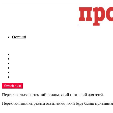
Останні
Menu
Новини
Політика
Кримінал
Фото
Надіслати новину
Реклама на сайті
Switch skin
Переключіться на темний режим, який ніжніший для очей.
Переключіться на режим освітлення, який буде більш приємним 
шукати