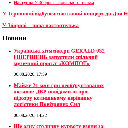
Наступна
У Зборові – нова настоятелька
У Тернополі відбувся святковий концерт до Дня Н
У Зборові – нова настоятелька
Новини
Українські хітмейкери GERALD 032
і ШЕРШЕНЬ запустили спільний
музичний проєкт «КОМПОТ»
06.08.2026, 17:59
Майже 21 млн грн необґрунтованих
активів: ДБР повідомило про
підозру колишньому керівнику
логістики Повітряних Сил
06.08.2026, 14:22
Ще одну столичну курвоту взяли за