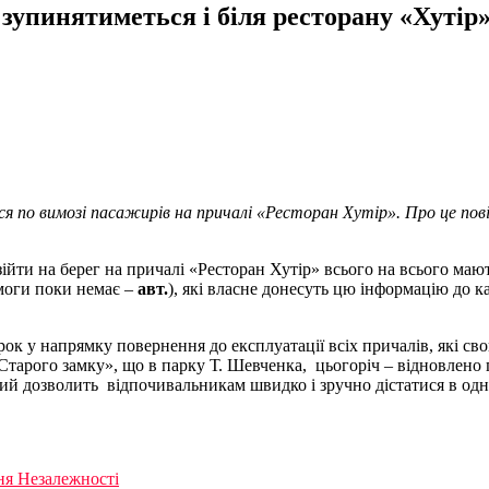
зупинятиметься і біля ресторану «Хутір
я по вимозі пасажирів на причалі «Ресторан Хутір». Про це пов
ійти на берег на причалі «Ресторан Хутір» всього на всього маю
змоги поки немає –
авт.
), які власне донесуть цю інформацію до 
ок у напрямку повернення до експлуатації всіх причалів, які св
арого замку», що в парку Т. Шевченка, цьогоріч – відновлено п
ий дозволить відпочивальникам швидко і зручно дістатися в од
ня Незалежності