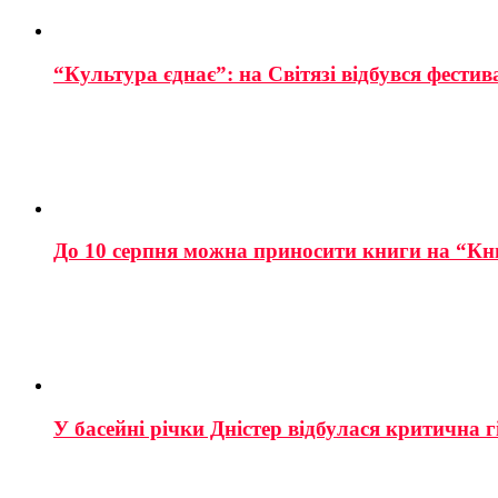
“Культура єднає”: на Світязі відбувся фестив
До 10 серпня можна приносити книги на “Кн
У басейні річки Дністер відбулася критична г