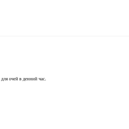
для очей в денний час.