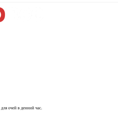
для очей в денний час.