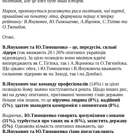
політиків, але це вже буде інша історія.
Наразі, пропонується розглянути риси політиків, чиї партії,
принаймні на початку літа, формували першу п’ятірку
рейтингу: В.Янукович, Ю.Тимошенко, А.Яценюк, С.Тігіпко та
О.Тягнибок.
Отже,
В.Янукович та Ю.Тимошенко – це, передусім, сильні
лідери
(так вважають 20 і 26% опитаних українців
відповідно). За цією позицією вони мінімум вдвічі
випереджають як С.Тігіпка, так і А.Яценюка та О.Тягнибока.
Що цікаво: обох, і Ю.Тимошенко і В.Януковича вважають
сильними лідерами як на Заході, так і на Донбасі.
В.Янукович має команду професіоналів
(14%) і за цією
позицією йому значно поступаються решта. Щодо інших рис,
які на думку опитаних, притаманні чинному главі держави
більше ніж іншим, то це
віруюча людина (8%)
,
надійний
(5%)
,
здатен знаходити компроміси з опонентами (8%)
.
Водночас,
Ю.Тимошенко
говорить зрозумілими словами
(11%), турбується про таких як я (6%), захистить державу
(5%)
. Однакова кількість опитаних вважають, що
В.Янукович та Ю.Тимошенко гідно представляють