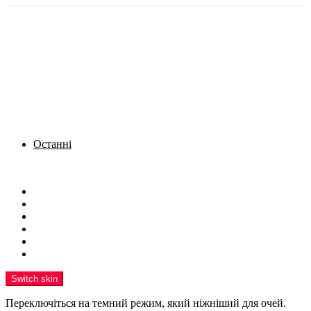
Останні
Menu
Новини
Політика
Кримінал
Фото
Надіслати новину
Реклама на сайті
Switch skin
Переключіться на темний режим, який ніжніший для очей.