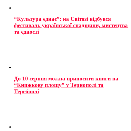
“Культура єднає”: на Світязі відбувся
фестиваль української спадщини, мистецтва
та єдності
До 10 серпня можна приносити книги на
“Книжкову площу” у Тернополі та
Теребовлі