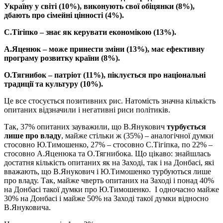
Україну у світі (10%), виконують свої обіцянки (8%),
дбають про сімейні цінності (4%).
С.Тігіпко – знає як керувати економікою (13%).
А.Яценюк – може принести зміни (13%), має ефективну
програму розвитку країни (8%).
О.Тягнибок – патріот (11%), піклується про національні
традиції та культуру (10%).
Це все стосується позитивних рис. Натомість значна кількість
опитаних відзначили і негативні риси політиків.
Так, 37% опитаних зауважили, що В.Янукович
турбується
лише про владу
, майже стільки ж (35%) – аналогічної думки
стосовно Ю.Тимошенко, 27% – стосовно С.Тігіпка, по 22% –
стосовно А.Яценюка та О.Тягнибока. Що цікаво: знайшлась
достатня кількість опитаних як на Заході, так і на Донбасі, які
вважають, що В.Янукович і Ю.Тимошенко турбуються лише
про владу. Так, майже чверть опитаних на Заході і понад 40%
на Донбасі такої думки про Ю.Тимошенко. І одночасно майже
30% на Донбасі і майже 50% на Заході такої думки відносно
В.Януковича.