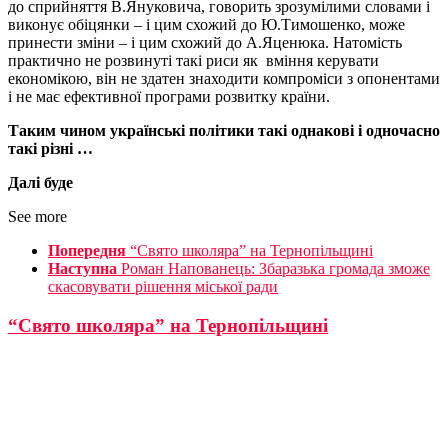
до сприйняття В.Януковича, говорить зрозумілими словами і
виконує обіцянки – і цим схожий до Ю.Тимошенко, може
принести зміни – і цим схожий до А.Яценюка. Натомість
практично не розвинуті такі риси як вміння керувати
економікою, він не здатен знаходити компроміси з опонентами
і не має ефективної програми розвитку країни.
Таким чином українські політики такі однакові і одночасно
такі різні …
Далі буде
See more
Попередня
“Свято школяра” на Тернопільщині
Наступна
Роман Напованець: Збаразька громада зможе
скасовувати рішення міської ради
“Свято школяра” на Тернопільщині