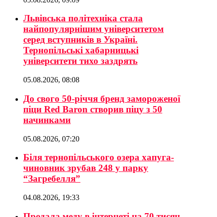
Львівська політехніка стала
найпопулярнішим університетом
серед вступників в Україні.
Тернопільські хабарницькі
університети тихо заздрять
05.08.2026, 08:08
До свого 50-річчя бренд замороженої
піци Red Baron створив піцу з 50
начинками
05.08.2026, 07:20
Біля тернопільського озера хапуга-
чиновник зрубав 248 у парку
“Загребелля”
04.08.2026, 19:33
Продала меду в інтернеті на 70 тисяч