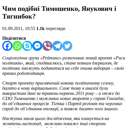
Чим подібні Тимошенко, Янукович і
Тягнибок?
01.09.2011, 10:55
1.1k
перегляди
Поділитися
Соціологічна група «Рейтинг» розпочинає новий проект «Риси
політиків», який, сподіваємось, стане певним дзеркалом, де
політики зможуть подивитися на себе очима виборців – своїх
прямих роботодавців.
Старт проекту присвячений новому політичному сезону,
багато в чому вирішального. Саме тому в аналізі були
використані дані за травень-червень 2011 року – а отже до
СІЗО Тимошенко і можливих нових зворотів у справі Гонгадзе,
до об’єднавчих процесів Тігіпка і Партії регіонів та чергових
спроб до об’єднання опозиції, а також багато чого іншого.
Наступна хвиля цього дослідження, яка планується на
жовтень-листопад, можливо покаже інші сторони