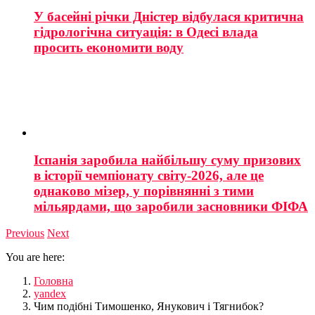
У басейні річки Дністер відбулася критична
гідрологічна ситуація: в Одесі влада
просить економити воду
Іспанія заробила найбільшу суму призових
в історії чемпіонату світу-2026, але це
однаково мізер, у порівнянні з тими
мільярдами, що заробили засновники ФІФА
Previous
Next
You are here:
Головна
yandex
Чим подібні Тимошенко, Янукович і Тягнибок?