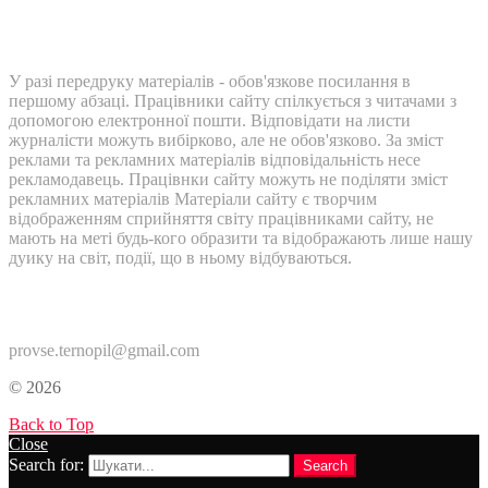
У разі передруку матеріалів - обов'язкове посилання в
першому абзаці. Працівники сайту спілкується з читачами з
допомогою електронної пошти. Відповідати на листи
журналісти можуть вибірково, але не обов'язково. За зміст
реклами та рекламних матеріалів відповідальність несе
рекламодавець. Працівнки сайту можуть не поділяти зміст
рекламних матеріалів Матеріали сайту є творчим
відображенням сприйняття світу працівниками сайту, не
мають на меті будь-кого образити та відображають лише нашу
дуику на світ, події, що в ньому відбуваються.
Контакти:
provse.ternopil@gmail.com
© 2026
Back to Top
Close
Search for:
Search