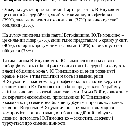
Отже, на думку прихильників Партії регіонів, В.Янукович –
це сильний лідер (49%), який має команду професіоналів
(39%), знає як керувати економікою (37%) та виконує свої
обіцянки (33%).
На думку прихильників партії Батьківщина, Ю.Тимошенко –
це сильний лідер (57%), який гідно представляє Україну у світі
(40%), говорить зрозумілими словами (40%) та виконує свої
обіцянки (33%).
Таким чином В.Янукович та Ю.Тимошенко в очах своїх
виборців мають спільні риси: вони сильні лідери і виконують
власні обіцянки, хоча у Ю.Тимошенко ці риси розвинуті
краще. Разом з тим політики мають і відмінні риси:
В.Янукович – має команду професіоналів і знає як керувати
економікою, а Ю.Тимошенко – гідно представляє Україну у
світі та говорить зрозумілими словами. І хоча В.Янукович знає
як керувати економікою, прихильники Ю.Тимошенко
вважають, що саме вона більше турбується про таких людей,
як вони. Водночас В.Янукович більше здатен знаходити
компроміси з опонентами, він більш надійний і віруюча
людина, натомість Ю.Тимошенко – захистить державу і
турбується про сімейні цінності.