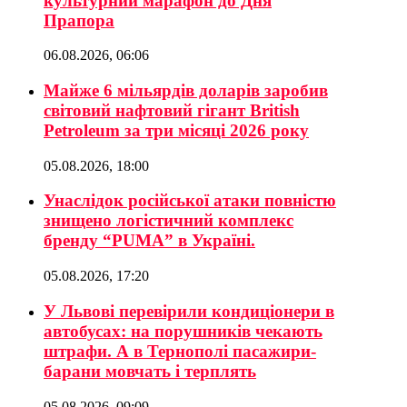
культурний марафон до Дня
Прапора
06.08.2026, 06:06
Майже 6 мільярдів доларів заробив
світовий нафтовий гігант British
Petroleum за три місяці 2026 року
05.08.2026, 18:00
Унаслідок російської атаки повністю
знищено логістичний комплекс
бренду “PUMA” в Україні.
05.08.2026, 17:20
У Львові перевірили кондиціонери в
автобусах: на порушників чекають
штрафи. А в Тернополі пасажири-
барани мовчать і терплять
05.08.2026, 09:09