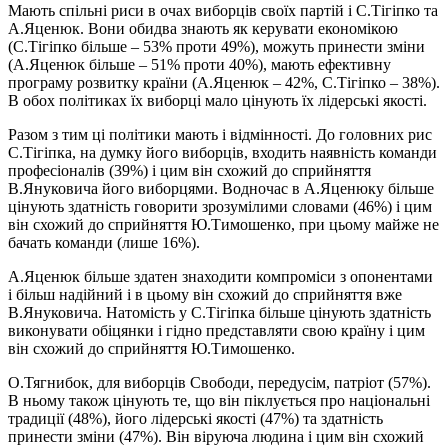
Мають спільні риси в очах виборців своїх партій і С.Тігіпко та
А.Яценюк. Вони обидва знають як керувати економікою
(С.Тігіпко більше – 53% проти 49%), можуть принести зміни
(А.Яценюк більше – 51% проти 40%), мають ефективну
програму розвитку країни (А.Яценюк – 42%, С.Тігіпко – 38%).
В обох політиках їх виборці мало цінують їх лідерські якості.
Разом з тим ці політики мають і відмінності. До головних рис
С.Тігіпка, на думку його виборців, входить наявність команди
професіоналів (39%) і цим він схожий до сприйняття
В.Януковича його виборцями. Водночас в А.Яценюку більше
цінують здатність говорити зрозумілими словами (46%) і цим
він схожий до сприйняття Ю.Тимошенко, при цьому майже не
бачать команди (лише 16%).
А.Яценюк більше здатен знаходити компроміси з опонентами
і більш надійний і в цьому він схожий до сприйняття вже
В.Януковича. Натомість у С.Тігіпка більше цінують здатність
виконувати обіцянки і гідно представляти свою країну і цим
він схожий до сприйняття Ю.Тимошенко.
О.Тягнибок, для виборців Свободи, передусім, патріот (57%).
В ньому також цінують те, що він піклується про національні
традиції (48%), його лідерські якості (47%) та здатність
принести зміни (47%). Він віруюча людина і цим він схожий