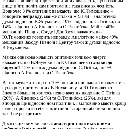
На жаль, лише від 1 до 3% опитаних вважають, що названим
вище п’яти політикам притаманна така риса як чесність.
Водночас 34% опитаних вважають, що Ю.Тимошенко –
говорить неправду
, майже стільки ж (31%) – аналогічної
думки відносно В.Януковича, 19% – відносно С.Тігіпка, по
14% – відносно А.Яценюка та О.Тягнибока. Майже 40%
мешканців Півдня, Сходу і Донбасу вважають, що
Ю.Тимошенко говорить неправду. Аналогічно майже 40%
мешканців Заходу, Півночі і Центру такої ж думки відносно
В.Януковича.
Майже однакова кількість опитаних (близько чверті)
вважають, що В.Янукович та Ю.Тимошенко
схильні до
корупції
. 12% такої ж думки відносно С.Тігіпка, по 9% –
відносно А.Яценюка та О.Тягнибока.
Варто зауважити, що по 10% опитаних не змогли визначитися
щодо рис, притаманних В.Януковичу та Ю.Тимошенко.
Значно більше виявилось невизначених щодо рис С.Тігіпка
(20%), А.Яценюка (24%) та О.Тягнибока (26%), які для
виборців ще відносно нові політики, і відповідно мають кращі
шанси проявити себе з позитивної сторони або повноцінно
так і не розкритися.
Досить цікавим виявився
аналіз рис політиків очима
виборців
їхніх партій
– те, за що власне їх підтримують.