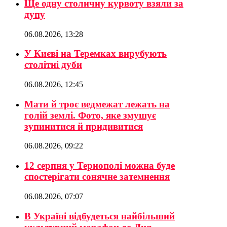
Ще одну столичну курвоту взяли за
дупу
06.08.2026, 13:28
У Києві на Теремках вирубують
столітні дуби
06.08.2026, 12:45
Мати й троє ведмежат лежать на
голій землі. Фото, яке змушує
зупинитися й придивитися
06.08.2026, 09:22
12 серпня у Тернополі можна буде
спостерігати сонячне затемнення
06.08.2026, 07:07
В Україні відбудеться найбільший