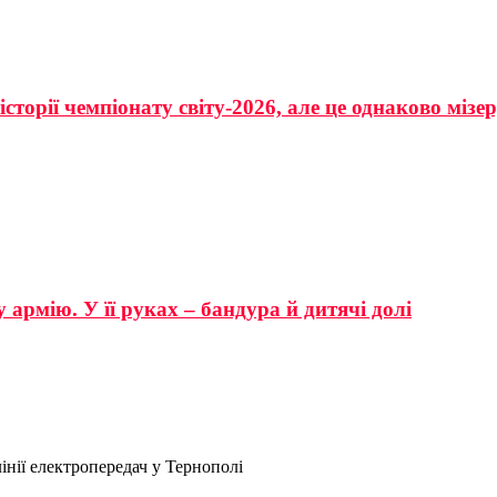
сторії чемпіонату світу-2026, але це однаково мізе
 армію. У її руках – бандура й дитячі долі
інії електропередач у Тернополі