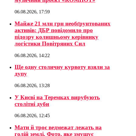
06.08.2026, 17:59
Майже 21 млн грн необґрунтованих
активів: ДБР повідомило про
підозру колишньому керівнику
логістики Повітряних Сил
06.08.2026, 14:22
Ще одну столичну курвоту взяли за
дупу
06.08.2026, 13:28
У Києві на Теремках вирубують
столітні дуби
06.08.2026, 12:45
Мати й троє ведмежат лежать на
голій землі. Фото, яке змушує