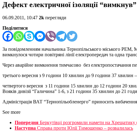
Дефект електричної ізоляції “вимкнув” 
06.09.2011, 10:47
2k
перегляди
Поділитися
За повідомленням начальника Тернопільського міського РЕМ, М
вимкнулося чотири повітряні лінії електропередач та одна тран
Через аварійне вимкнення тимчасово без електропостачання пе
третього вересня з 9 години 10 хвилин до 9 години 37 хвилин –
четвертого вересня з 11 години 15 хвилин до 12 години 20 хвил
Вояків дивізії “Галичина” 1-6, з 21 години 35 хвилин до 21 год
Адміністрація ВАТ “Тернопільобленерго” приносить вибачення 
See more
Попередня
Беркутівці розгромили намети на Хрещатику (
Наступна
Справа проти Юлії Тимошенко – розвалилась