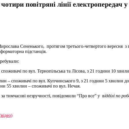
чотири повітряні лінії електропередач у
ирослава Сененького, протягом третього-четвертого вересня з п
сформаторна підстанція.
ребували:
 споживачі по вул. Тернопільська та Лісова, з 21 години 10 хвил
ин – споживачі по вул. Купчинського 9, з 21 години 5 хвилин до
ини 55 хвилин – споживачі по вул. Нечая.
за тимчасові незручності, повідомили “Про все” у в
ідділі по р
відео)