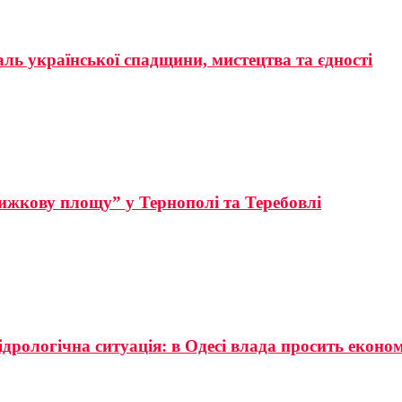
аль української спадщини, мистецтва та єдності
ижкову площу” у Тернополі та Теребовлі
ідрологічна ситуація: в Одесі влада просить еконо