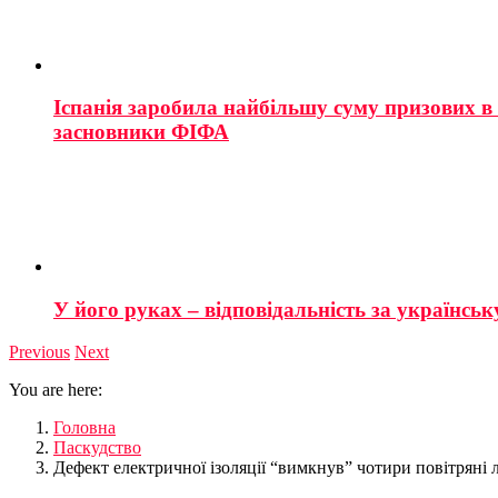
Іспанія заробила найбільшу суму призових в і
засновники ФІФА
У його руках – відповідальність за українську
Previous
Next
You are here:
Головна
Паскудство
Дефект електричної ізоляції “вимкнув” чотири повітряні л