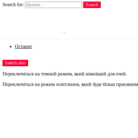
Search for:
Search
Login
Останні
Menu
Switch skin
Переключіться на темний режим, який ніжніший для очей.
Переключіться на режим освітлення, який буде більш приємним 
Login