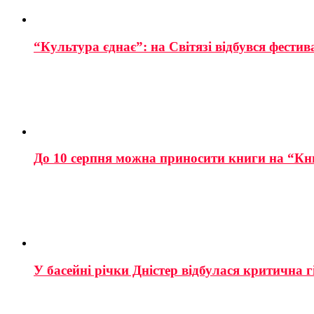
“Культура єднає”: на Світязі відбувся фестив
До 10 серпня можна приносити книги на “Кн
У басейні річки Дністер відбулася критична г