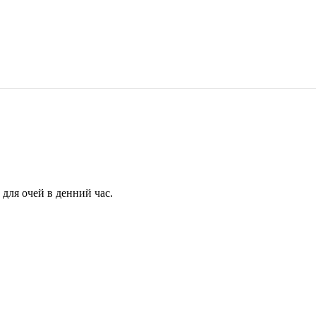
для очей в денний час.