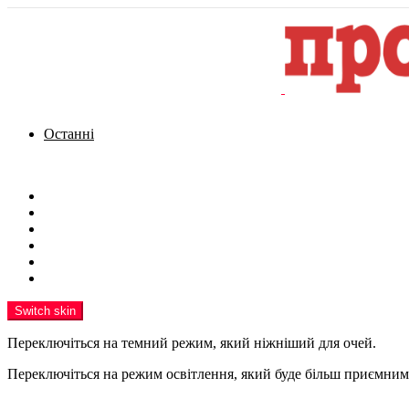
Останні
Menu
Новини
Політика
Кримінал
Фото
Надіслати новину
Реклама на сайті
Switch skin
Переключіться на темний режим, який ніжніший для очей.
Переключіться на режим освітлення, який буде більш приємним 
шукати