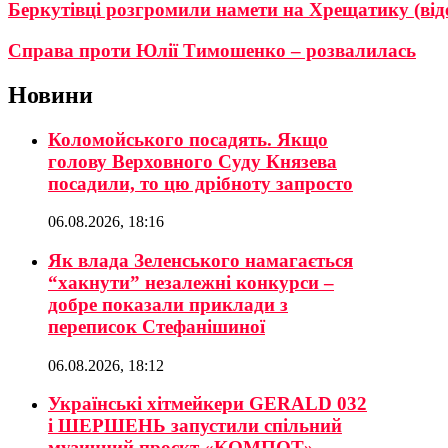
Беркутівці розгромили намети на Хрещатику (від
Справа проти Юлії Тимошенко – розвалилась
Новини
Коломойського посадять. Якщо
голову Верховного Суду Князева
посадили, то цю дрібноту запросто
06.08.2026, 18:16
Як влада Зеленського намагається
“хакнути” незалежні конкурси –
добре показали приклади з
переписок Стефанішиної
06.08.2026, 18:12
Українські хітмейкери GERALD 032
і ШЕРШЕНЬ запустили спільний
музичний проєкт «КОМПОТ»