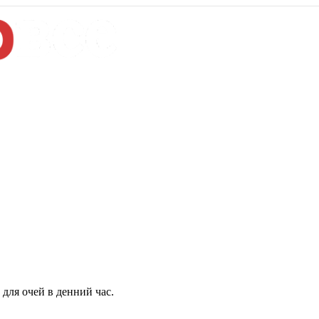
для очей в денний час.