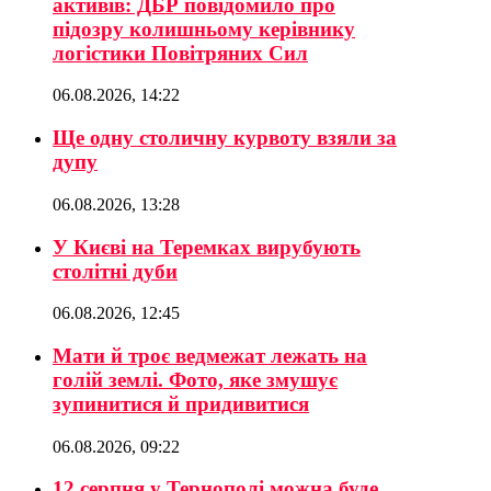
активів: ДБР повідомило про
підозру колишньому керівнику
логістики Повітряних Сил
06.08.2026, 14:22
Ще одну столичну курвоту взяли за
дупу
06.08.2026, 13:28
У Києві на Теремках вирубують
столітні дуби
06.08.2026, 12:45
Мати й троє ведмежат лежать на
голій землі. Фото, яке змушує
зупинитися й придивитися
06.08.2026, 09:22
12 серпня у Тернополі можна буде