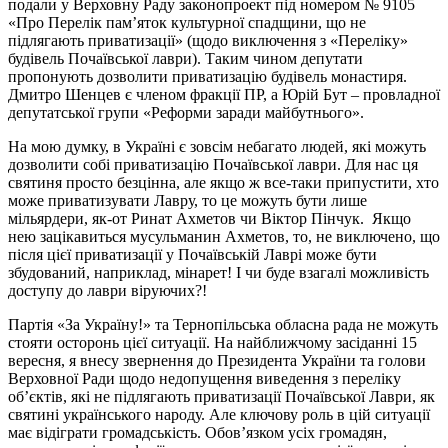
подали у Верховну Раду законопроект під номером № 9105
«Про Перелік пам’яток культурної спадщини, що не
підлягають приватизації» (щодо виключення з «Переліку»
будівель Почаївської лаври). Таким чином депутати
пропонують дозволити приватизацію будівель монастиря.
Дмитро Шенцев є членом фракції ПР, а Юрій Бут – провладної
депутатської групи «Реформи заради майбутнього».
На мою думку, в Україні є зовсім небагато людей, які можуть
дозволити собі приватизацію Почаївської лаври. Для нас ця
святиня просто безцінна, але якщо ж все-таки припустити, хто
може приватизувати Лавру, то це можуть бути лише
мільярдери, як-от Ринат Ахметов чи Віктор Пінчук. Якщо
нею зацікавиться мусульманин Ахметов, то, не виключено, що
після цієї приватизації у Почаївській Лаврі може бути
збудований, наприклад, мінарет! І чи буде взагалі можливість
доступу до лаври віруючих?!
Партія «За Україну!» та Тернопільська обласна рада не можуть
стояти осторонь цієї ситуації. На найближчому засіданні 15
вересня, я внесу звернення до Президента України та голови
Верховної Ради щодо недопущення виведення з переліку
об’єктів, які не підлягають приватизації Почаївської Лаври, як
святині українського народу. Але ключову роль в цій ситуації
має відіграти громадськість. Обов’язком усіх громадян,