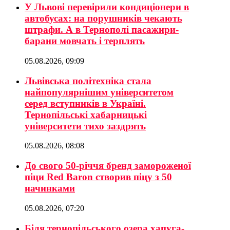
У Львові перевірили кондиціонери в
автобусах: на порушників чекають
штрафи. А в Тернополі пасажири-
барани мовчать і терплять
05.08.2026, 09:09
Львівська політехніка стала
найпопулярнішим університетом
серед вступників в Україні.
Тернопільські хабарницькі
університети тихо заздрять
05.08.2026, 08:08
До свого 50-річчя бренд замороженої
піци Red Baron створив піцу з 50
начинками
05.08.2026, 07:20
Біля тернопільського озера хапуга-