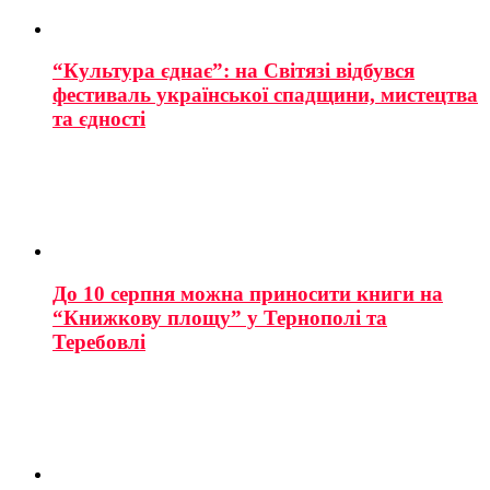
“Культура єднає”: на Світязі відбувся
фестиваль української спадщини, мистецтва
та єдності
До 10 серпня можна приносити книги на
“Книжкову площу” у Тернополі та
Теребовлі