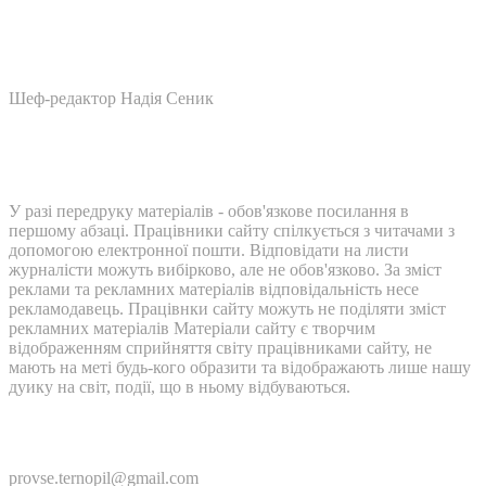
Шеф-редактор Надія Сеник
У разі передруку матеріалів - обов'язкове посилання в
першому абзаці. Працівники сайту спілкується з читачами з
допомогою електронної пошти. Відповідати на листи
журналісти можуть вибірково, але не обов'язково. За зміст
реклами та рекламних матеріалів відповідальність несе
рекламодавець. Працівнки сайту можуть не поділяти зміст
рекламних матеріалів Матеріали сайту є творчим
відображенням сприйняття світу працівниками сайту, не
мають на меті будь-кого образити та відображають лише нашу
дуику на світ, події, що в ньому відбуваються.
Контакти:
provse.ternopil@gmail.com