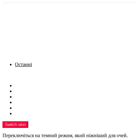
Останні
Menu
Новини
Політика
Кримінал
Фото
Надіслати новину
Реклама на сайті
Switch skin
Переключіться на темний режим, який ніжніший для очей.