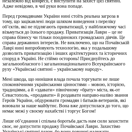
незалежно від конфесії, є виступити на захист цієї святині.
Адже невідомо, в чиї руки вона попаде.
Перед громадянами України нині стоїть реальна загроза в
тому, що зацікавлені люди шляхом виведення з переліку
об’єктів, які не підлягають приватизації, у найближчому часі
візьмуться до їхнього продажу. Приватизація Лаври – це не
справа бізнесу чи тільки поодиноких громадських діячів. Це
справа державних інтересів. Не виключено, що на Почаївській
Лаврі нині випробовують технологію, яка у подальшому
дозволить приватизацію і інших архітектурних та історичних
споруд в Україні. Не стіймо осторонь! Приєднуйтесь до
загальнообласного і загальнонаціонального Всеукраїнського
руху «Українські святині – українському народу».
Мені шкода, що нинішня влада почала торгувати не лише
споконвічними українськими цінностями – мовою, історією,
традиціями, а й «здавати» північному «брату» міста, як-от
Севастополь, «продавати» й роздавати направо-наліво звання
Героїв України, обдурювати громадян і батьків-ветеранів, які
воювали за наше майбутнє. Вона вже допустилася до того, що
немає межі у своєму нахабстві і торгує Богом!
Лише об’єднання і спільна боротьба дасть нам сили захистити
своє, не допустити продажу Почаївської Лаври. Захистімо
Українські святині разом, бо вони повинні належати