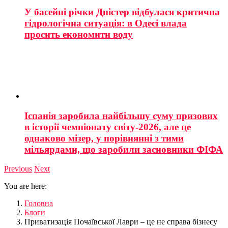
У басейні річки Дністер відбулася критична
гідрологічна ситуація: в Одесі влада
просить економити воду
Іспанія заробила найбільшу суму призових
в історії чемпіонату світу-2026, але це
однаково мізер, у порівнянні з тими
мільярдами, що заробили засновники ФІФА
Previous
Next
You are here:
Головна
Блоги
Приватизація Почаївської Лаври – це не справа бізнесу