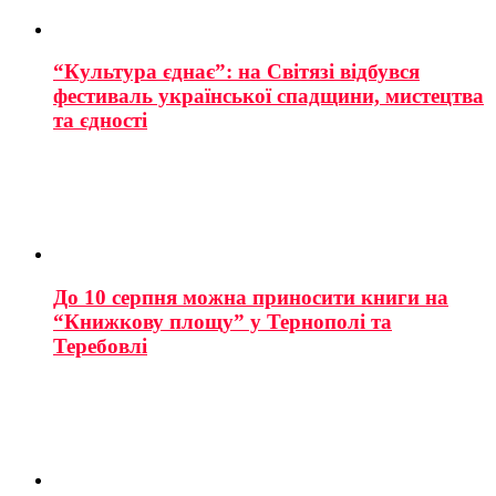
“Культура єднає”: на Світязі відбувся
фестиваль української спадщини, мистецтва
та єдності
До 10 серпня можна приносити книги на
“Книжкову площу” у Тернополі та
Теребовлі