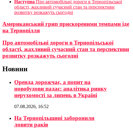
Наступна
Про автомобільні дороги в Тернопільської
області, жахливий сучасний стан та перспективи
розвитку розкажуть сьогодні
Американський грип прискореними темпами іде
на Тернопілля
Про автомобільні дороги в Тернопільської
області, жахливий сучасний стан та перспективи
розвитку розкажуть сьогодні
Новини
Оренда дорожчає, а попит на
новобудови падає: аналітика ринку
нерухомості за липень в Україні
07.08.2026, 16:52
На Тернопільщині заборонили
ловити раків