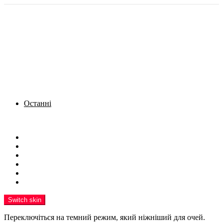
Останні
Menu
Новини
Політика
Кримінал
Фото
Надіслати новину
Реклама на сайті
Switch skin
Переключіться на темний режим, який ніжніший для очей.