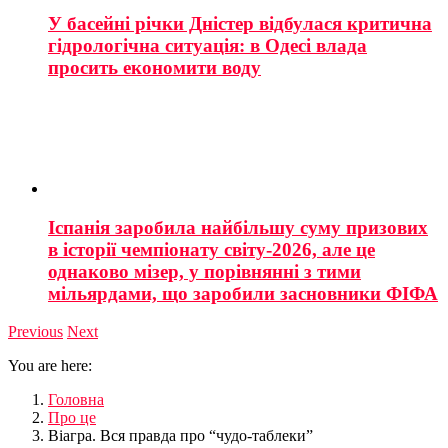
У басейні річки Дністер відбулася критична
гідрологічна ситуація: в Одесі влада
просить економити воду
Іспанія заробила найбільшу суму призових
в історії чемпіонату світу-2026, але це
однаково мізер, у порівнянні з тими
мільярдами, що заробили засновники ФІФА
Previous
Next
You are here:
Головна
Про це
Віагра. Вся правда про “чудо-таблеки”