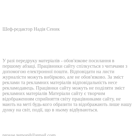
Шеф-редактор Надія Сеник
У разі передруку матеріалів - обов'язкове посилання в
першому абзаці. Працівники сайту спілкується з читачами з
допомогою електронної пошти. Відповідати на листи
журналісти можуть вибірково, але не обов'язково. За зміст
реклами та рекламних матеріалів відповідальність несе
рекламодавець. Працівнки сайту можуть не поділяти зміст
рекламних матеріалів Матеріали сайту є творчим
відображенням сприйняття світу працівниками сайту, не
мають на меті будь-кого образити та відображають лише нашу
дуику на світ, події, що в ньому відбуваються.
Контакти:
provse.ternopil@gmail.com