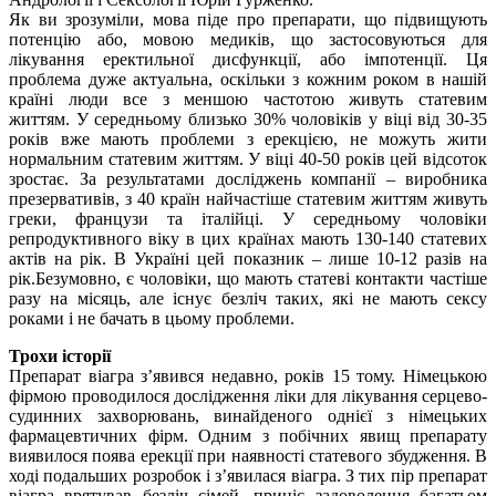
Як ви зрозуміли, мова піде про препарати, що підвищують
потенцію або, мовою медиків, що застосовуються для
лікування еректильної дисфункції, або імпотенції. Ця
проблема дуже актуальна, оскільки з кожним роком в нашій
країні люди все з меншою частотою живуть статевим
життям. У середньому близько 30% чоловіків у віці від 30-35
років вже мають проблеми з ерекцією, не можуть жити
нормальним статевим життям. У віці 40-50 років цей відсоток
зростає. За результатами досліджень компанії – виробника
презервативів, з 40 країн найчастіше статевим життям живуть
греки, французи та італійці. У середньому чоловіки
репродуктивного віку в цих країнах мають 130-140 статевих
актів на рік. В Україні цей показник – лише 10-12 разів на
рік.Безумовно, є чоловіки, що мають статеві контакти частіше
разу на місяць, але існує безліч таких, які не мають сексу
роками і не бачать в цьому проблеми.
Трохи історії
Препарат віагра з’явився недавно, років 15 тому. Німецькою
фірмою проводилося дослідження ліки для лікування серцево-
судинних захворювань, винайденого однієї з німецьких
фармацевтичних фірм. Одним з побічних явищ препарату
виявилося поява ерекції при наявності статевого збудження. В
ході подальших розробок і з’явилася віагра. З тих пір препарат
віагра врятував безліч сімей, приніс задоволення багатьом