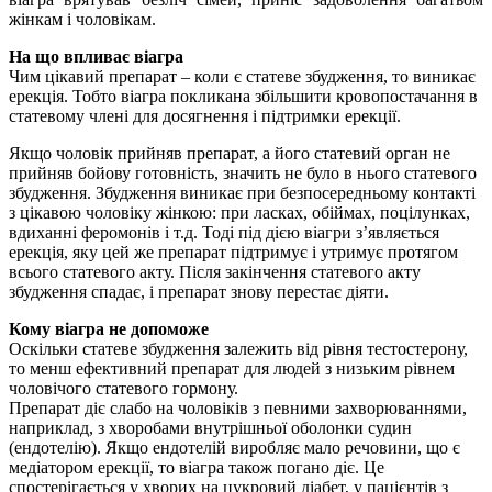
жінкам і чоловікам.
На що впливає віагра
Чим цікавий препарат – коли є статеве збудження, то виникає
ерекція. Тобто віагра покликана збільшити кровопостачання в
статевому члені для досягнення і підтримки ерекції.
Якщо чоловік прийняв препарат, а його статевий орган не
прийняв бойову готовність, значить не було в нього статевого
збудження. Збудження виникає при безпосередньому контакті
з цікавою чоловіку жінкою: при ласках, обіймах, поцілунках,
вдиханні феромонів і т.д. Тоді під дією віагри з’являється
ерекція, яку цей же препарат підтримує і утримує протягом
всього статевого акту. Після закінчення статевого акту
збудження спадає, і препарат знову перестає діяти.
Кому віагра не допоможе
Оскільки статеве збудження залежить від рівня тестостерону,
то менш ефективний препарат для людей з низьким рівнем
чоловічого статевого гормону.
Препарат діє слабо на чоловіків з певними захворюваннями,
наприклад, з хворобами внутрішньої оболонки судин
(ендотелію). Якщо ендотелій виробляє мало речовини, що є
медіатором ерекції, то віагра також погано діє. Це
спостерігається у хворих на цукровий діабет, у пацієнтів з