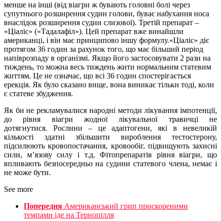
менше на інші (від віагри ж бувають головні болі через
супутнього розширення судин голови, буває набухання носа
внаслідок розширення судин слизової). Третій препарат –
«Ціаліс» («Тадалафіл»). Цей препарат вже винайшли
американці, і він має принципово іншу формулу.«Ціаліс» діє
протягом 36 годин за рахунок того, що має більший період
напіврозпаду в організмі. Якщо його застосовувати 2 рази на
тиждень, то можна весь тиждень жити нормальним статевим
життям. Це не означає, що всі 36 годин спостерігається
ерекція. Як було сказано вище, вона виникає тільки тоді, коли
є статеве збудження.
Як би не рекламувалися народні методи лікування імпотенції,
до рівня віагри жодної лікувальної травичці не
дотягнутися. Рослини – це адаптогени, які в невеликій
кількості здатні збільшити вироблення тестостерону,
підсилюють кровопостачання, кровообіг, підвищують захисні
сили, м’язову силу і т.д. Фітопрепаратів рівня віагри, що
впливають безпосередньо на судини статевого члена, немає і
не може бути.
See more
Попередня
Американський грип прискореними
темпами іде на Тернопілля