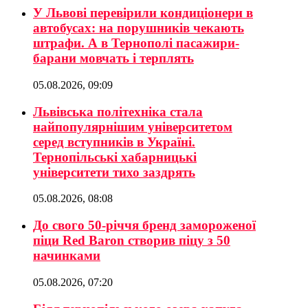
У Львові перевірили кондиціонери в
автобусах: на порушників чекають
штрафи. А в Тернополі пасажири-
барани мовчать і терплять
05.08.2026, 09:09
Львівська політехніка стала
найпопулярнішим університетом
серед вступників в Україні.
Тернопільські хабарницькі
університети тихо заздрять
05.08.2026, 08:08
До свого 50-річчя бренд замороженої
піци Red Baron створив піцу з 50
начинками
05.08.2026, 07:20