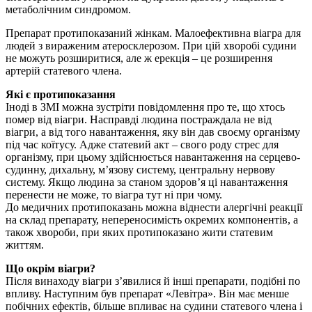
метаболічним синдромом.
Препарат протипоказаний жінкам. Малоефективна віагра для
людей з вираженим атеросклерозом. При цій хворобі судини
не можуть розширитися, але ж ерекція – це розширення
артерій статевого члена.
Які є протипоказання
Іноді в ЗМІ можна зустріти повідомлення про те, що хтось
помер від віагри. Насправді людина постраждала не від
віагри, а від того навантаження, яку він дав своєму організму
під час коїтусу. Адже статевий акт – свого роду стрес для
організму, при цьому здійснюється навантаження на серцево-
судинну, дихальну, м’язову систему, центральну нервову
систему. Якщо людина за станом здоров’я ці навантаження
перенести не може, то віагра тут ні при чому.
До медичних протипоказань можна віднести алергічні реакції
на склад препарату, непереносимість окремих компонентів, а
також хвороби, при яких протипоказано жити статевим
життям.
Що окрім віагри?
Після винаходу віагри з’явилися й інші препарати, подібні по
впливу. Наступним був препарат «Левітра». Він має менше
побічних ефектів, більше впливає на судини статевого члена і