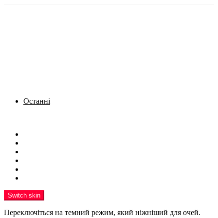
Останні
Menu
Новини
Політика
Кримінал
Фото
Надіслати новину
Реклама на сайті
Switch skin
Переключіться на темний режим, який ніжніший для очей.