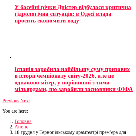
У басейні річки Дністер відбулася критична
гідрологічна ситуація: в Одесі влада
просить економити воду
Іспанія заробила найбільшу суму призових
в історії чемпіонату світу-2026, але це
однаково мізер, у порівнянні з тими
мільярдами, що заробили засновники ФІФА
Previous
Next
You are here:
Головна
Анонс
18 грудня у Тернопільському драмтеатрі прем’єра для