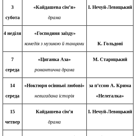
3
«Кайдашева сім
’
я»
І. Нечуй-Левицький
субота
драма
4 неділя
«Господиня заїзду»
комедія з музикою й танцями
К. Гольдоні
7
«Циганка Аза»
М. Старицький
середа
романтична драма
14
«Ноктюрн осінньої любові»
за п’
єсою А. Крима
середа
невигадана історія
«Нелегалка»
15
Кайдашева сім
’
я
І. Нечуй-Левицький
четвер
драма