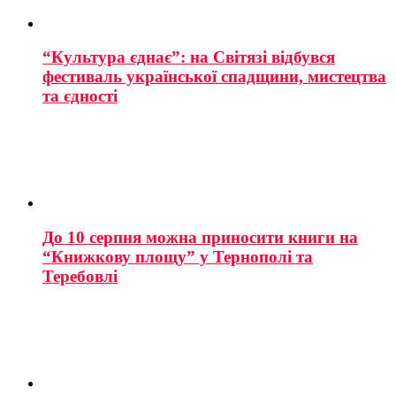
“Культура єднає”: на Світязі відбувся
фестиваль української спадщини, мистецтва
та єдності
До 10 серпня можна приносити книги на
“Книжкову площу” у Тернополі та
Теребовлі