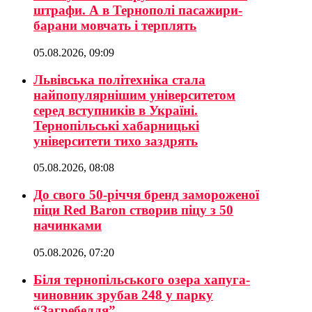
штрафи. А в Тернополі пасажири-
барани мовчать і терплять
05.08.2026, 09:09
Львівська політехніка стала
найпопулярнішим університетом
серед вступників в Україні.
Тернопільські хабарницькі
університети тихо заздрять
05.08.2026, 08:08
До свого 50-річчя бренд замороженої
піци Red Baron створив піцу з 50
начинками
05.08.2026, 07:20
Біля тернопільського озера хапуга-
чиновник зрубав 248 у парку
“Загребелля”