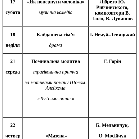
17
«Як повернути чоловіка»
Лібрето Ю.
Рибчинського,
субота
музична комедія
композитори В.
Ільїн, В. Лукашов
18
Кайдашева сім
’
я
І. Нечуй-Левицький
неділя
драма
21
Поминальна молитва
Г. Горін
c
ереда
трагікомічна притча
за мотивами роману Шолом-
Алейхема
«Тев
’
є-молочник»
22
Б. Мельничук,
четвер
«Мазепа»
О. Мосійчук