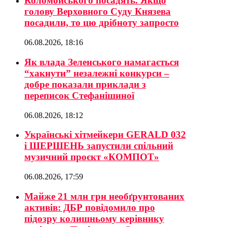
Коломойського посадять. Якщо
голову Верховного Суду Князева
посадили, то цю дрібноту запросто
06.08.2026, 18:16
Як влада Зеленського намагається
“хакнути” незалежні конкурси –
добре показали приклади з
переписок Стефанішиної
06.08.2026, 18:12
Українські хітмейкери GERALD 032
і ШЕРШЕНЬ запустили спільний
музичний проєкт «КОМПОТ»
06.08.2026, 17:59
Майже 21 млн грн необґрунтованих
активів: ДБР повідомило про
підозру колишньому керівнику