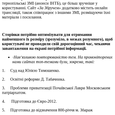
тернопільські ЗМІ (анонси ІНТБ), це більш зручніше у
користуванні. Сайт
«За Збручем»
додатково містить онлайн
трансляції, також співпрацює з іншими ЗМІ, розміщуючи їхні
матеріали і посилання.
Сторінки потрібно оптимізувати для отримання
найменшого їх розміру (зрозуміло, в межах розумного), щоб
користувачі не проводили свій дорогоцінний час, чекаючи
завантаження на екрані потрібної інформації.
·
Нав
‘
язливою повторюваністю тем. На промоніторених
нами сайтах топ-темами були, зокрема, такі:
1. Суд над Юлією Тимошенко.
2. Освітні реформи Д. Табачника.
3. Проблеми приватизації Почаївської Лаври Московським
патріархатом.
4. Підготовка до Євро-2012.
5. Підготовка до відзначення 800-річчя м. Збараж