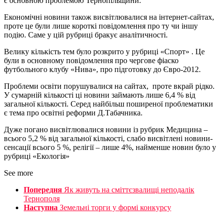
є основною проблемою Тернопільщини.
Економічні новини також висвітлювалися на інтернет-сайтах,
проте це були лише короткі повідомлення про ту чи іншу
подію. Саме у цій рубриці бракує аналітичності.
Велику кількість тем було розкрито у рубриці «Спорт» . Це
були в основному повідомлення про чергове фіаско
футбольного клубу «Нива», про підготовку до Євро-2012.
Проблеми освіти порушувалися на сайтах, проте вкрай рідко.
У сумарній кількості ці новини займають лише 6,4 % від
загальної кількості. Серед найбільш поширеної проблематики
є тема про освітні реформи Д.Табачника.
Дуже погано висвітлювалися новини із рубрик Медицина –
всього 5,2 % від загальної кількості, слабо висвітлені новини-
сенсації всього 5 %, релігії – лише 4%, найменше новин було у
рубриці «Екологія»
See more
Попередня
Як живуть на сміттєзвалищі неподалік
Тернополя
Наступна
Земельні торги у формі конкурсу