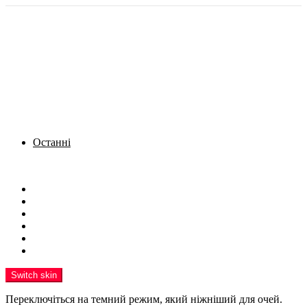
Останні
Menu
Новини
Політика
Кримінал
Фото
Надіслати новину
Реклама на сайті
Switch skin
Переключіться на темний режим, який ніжніший для очей.