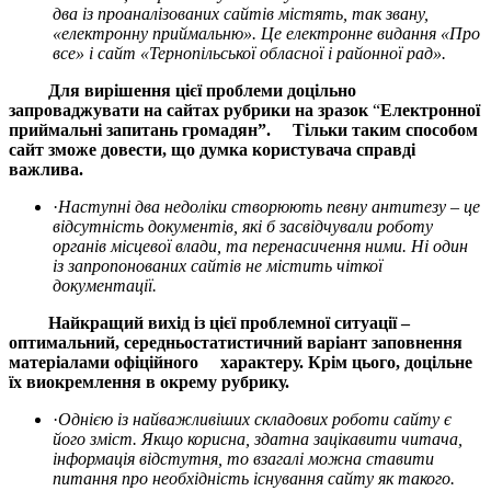
два із проаналізованих сайтів містять, так звану,
«електронну приймальню». Це електронне видання «Про
все»
і сайт «Тернопільської обласної і районної рад».
Для вирішення цієї проблеми доцільно
запроваджувати на сайтах рубрики на зразок
“
Електронної
приймальні запитань громадян”. Тільки таким способом
сайт зможе довести, що думка користувача справді
важлива.
·
Наступні два недоліки створюють певну антитезу – це
відсутність документів, які б засвідчували роботу
органів місцевої влади, та перенасичення ними.
Ні один
із запропонованих сайтів не містить чіткої
документації.
Найкращий вихід із цієї проблемної ситуації –
оптимальний, середньостатистичний варіант заповнення
матеріалами офіційного характеру. Крім цього, доцільне
їх виокремлення в окрему рубрику.
·
Однією із найважливіших складових роботи сайту є
його зміст. Якщо корисна, здатна зацікавити читача,
інформація відстутня, то взагалі можна ставити
питання про необхідність існування сайту як такого.