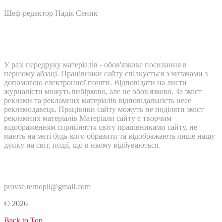
Шеф-редактор Надія Сеник
У разі передруку матеріалів - обов'язкове посилання в
першому абзаці. Працівники сайту спілкується з читачами з
допомогою електронної пошти. Відповідати на листи
журналісти можуть вибірково, але не обов'язково. За зміст
реклами та рекламних матеріалів відповідальність несе
рекламодавець. Працівнки сайту можуть не поділяти зміст
рекламних матеріалів Матеріали сайту є творчим
відображенням сприйняття світу працівниками сайту, не
мають на меті будь-кого образити та відображають лише нашу
дуику на світ, події, що в ньому відбуваються.
Контакти:
provse.ternopil@gmail.com
© 2026
Back to Top