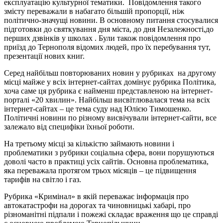
експлуатацію культурної тематики. Повідомлення такого
змісту переважали в набагато більшій пропорції, ніж
політично-значущі новини. В основному питання стосувалися
підготовки до святкування дня міста, до дня Незалежності,до
перших дзвінків у школах . Були також повідомлення про
приїзд до Тернополя відомих людей, про їх перебування тут,
презентації нових книг.
Серед найбільш повторюваних новин у рубриках на другому
місці майже у всіх інтернет-сайтах домінує рубрика Політика,
хоча саме ця рубрика є найменш представленою на інтернет-
порталі «20 хвилин». Найбільш висвітлювалася тема на всіх
інтернет-сайтах – це тема суду над Юлією Тимошенко.
Політичні новини по різному висвічували інтернет-сайти, все
залежало від специфіки їхньої роботи.
На третьому місці за кількістю займають новини і
проблематики з рубрики соціальна сфера, вони порушуються
доволі часто в практиці усіх сайтів. Основна проблематика,
яка переважала протягом трьох місяців – це підвищення
тарифів на світло і газ.
Рубрика «Кримінал» в якій переважає інформація про
автокатастрофи на дорогах та чиновницькі хабарі, про
різноманітні підпали і пожежі складає враження що це справді