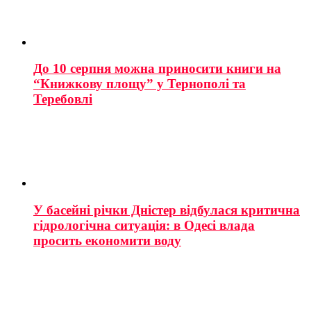
До 10 серпня можна приносити книги на
“Книжкову площу” у Тернополі та
Теребовлі
У басейні річки Дністер відбулася критична
гідрологічна ситуація: в Одесі влада
просить економити воду