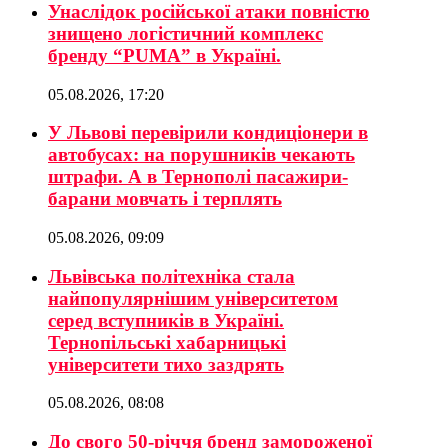
Унаслідок російської атаки повністю
знищено логістичний комплекс
бренду “PUMA” в Україні.
05.08.2026, 17:20
У Львові перевірили кондиціонери в
автобусах: на порушників чекають
штрафи. А в Тернополі пасажири-
барани мовчать і терплять
05.08.2026, 09:09
Львівська політехніка стала
найпопулярнішим університетом
серед вступників в Україні.
Тернопільські хабарницькі
університети тихо заздрять
05.08.2026, 08:08
До свого 50-річчя бренд замороженої