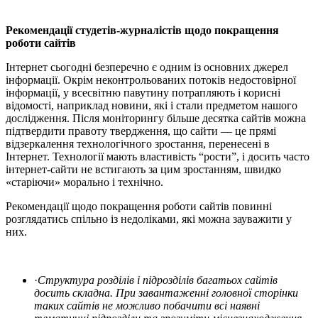
Рекомендації студетів-журналістів щодо покращення
роботи сайтів
Інтернет cьогодні безперечно є одним із основних джерел
інформації. Окрім неконтрольованих потоків недостовірної
інформації, у всесвітню павутину потрапляють і корисні
відомості, наприклад новини, які і стали предметом нашого
дослідження. Після моніторингу більше десятка сайтів можна
підтвердити правоту твердження, що сайти — це прямі
відзеркалення технологічного зростання, перенесені в
Інтернет. Технології мають властивість “рости”, і досить часто
інтернет-сайти не встигають за цим зростанням, швидко
«старіючи» морально і технічно.
Рекомендації щодо покращення роботи сайтів повинні
розглядатись спільно із недоліками, які можна зауважити у
них.
·
Структура розділів і підрозділів багатьох сайтів
досить складна. При завантаженні головної сторінки
таких сайтів не можливо побачити всі наявні