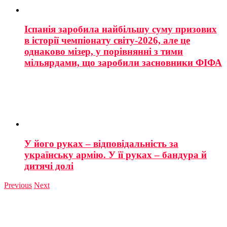
Іспанія заробила найбільшу суму призових
в історії чемпіонату світу-2026, але це
однаково мізер, у порівнянні з тими
мільярдами, що заробили засновники ФІФА
У його руках – відповідальність за
українську армію. У її руках – бандура й
дитячі долі
Previous
Next