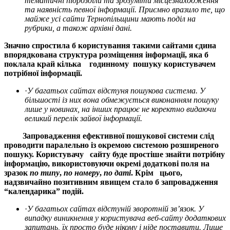
тематичні підрозділи та зрозуміти місцезнаходження
та наявність певної інформації. Приємно вразило те, що
майже усі сайти Тернопільщини мають поділ на
рубрики, а також архівні дані.
Значно спростила б користування такими сайтами єдина
впорядкована структура розміщення інформації, яка б
поклала край кілька годинному пошуку користувачем
потрібної інформації.
·
У багатьох сайтах відстуня пошукова система. У
більшості із них вона обмежується виконанням пошуку
лише у новинах, на інших працює не коректно видаючи
великий перелік зайвої інформації.
Запровадження ефективної пошукової системи слід
проводити паралельно із окремою системою розширеного
пошуку. Користувачу сайту буде простіше знайти потрібну
інформацію, використовуючи окремі додаткові поля на
зразок
по типу
,
по номеру
,
по даті
. Крім цього,
надзвичайно позитивним явищем стало б запровадження
“календарика” подій.
·
У багатьох сайтах відстуній зворотній зв’
язок. У
випадку виникнення у користувача веб-сайту додаткових
запитань, їх просто буде нікому і ніде поставити. Лише