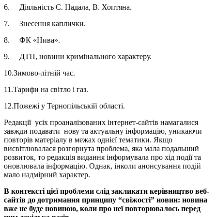
6. Діяльність С. Надала, В. Хоптяна.
7. Знесення каплички.
8. ФК «Нива».
9. ДТП, новини кримінального характеру.
10.Зимово-літній час.
11.Тарифи на світло і газ.
12.Пожежі у Тернопільській області.
Редакції усіх проаналізованих інтернет-сайтів намагалися
завжди подавати нову та актуальну інформацію, уникаючи
повторів матеріалу в межах однієї тематики. Якщо
висвітлювалася розгорнута проблема, яка мала подальший
розвиток, то редакція видання інформувала про хід події та
оновлювала інформацію. Однак, інколи анонсування подій
мало надмірний характер.
В контексті цієї проблеми слід закликати керівництво веб-
сайтів до дотримання принципу “свіжості” новин: новина
вже не буде новиною, коли про неї повторювалось перед