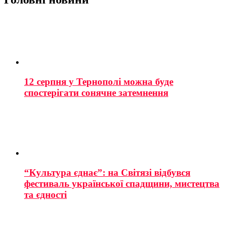
12 серпня у Тернополі можна буде
спостерігати сонячне затемнення
“Культура єднає”: на Світязі відбувся
фестиваль української спадщини, мистецтва
та єдності