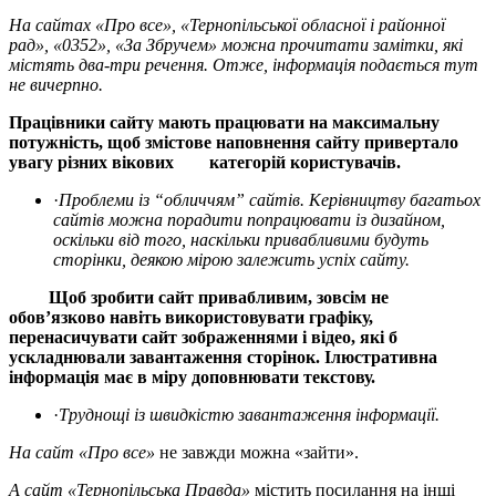
На сайтах «Про все», «Тернопільської обласної і районної
рад», «0352», «За Збручем» можна прочитати замітки, які
містять два-три речення. Отже, інформація подається тут
не вичерпно.
Працівники сайту мають працювати на максимальну
потужність, щоб змістове наповнення сайту привертало
увагу різних вікових категорій користувачів.
·
Проблеми із “обличчям” сайтів. Керівництву багатьох
сайтів можна порадити попрацювати із дизайном,
оскільки від того, наскільки привабливими будуть
сторінки, деякою мірою залежить успіх сайту.
Щоб зробити сайт привабливим, зовсім не
обов’язково навіть використовувати графіку,
перенасичувати сайт зображеннями і відео, які б
ускладнювали завантаження сторінок. Ілюстративна
інформація має в міру доповнювати текстову.
·
Труднощі із швидкістю завантаження інформації.
На сайт «Про все»
не завжди можна «зайти».
А сайт «Тернопільська Правда»
містить посилання на інші