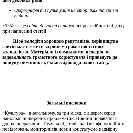
цим декілька разів.
Орфографія та пунктуація на сторінках інтернет-
видань.
«0352» – це сайт, де часті випадки
непрофесійного підходу
при написанні статей.
Щоб володіти хорошою репутацією, керівництво
сайтів має стежити за рівнем грамотності своїх
журналістів.
Матеріали із помилками, ясна річ, не
задовольнять грамотного користувача і приведуть до
пошуку ним іншого, більш відповідального сайту.
Загальні висновки
«Культура», в загальному, за три місяці є лідером серед
найбільш поширених проблематик. Новини подавалися
доволі оперативно. Тому на підставі аналізу інформаційних
повідомлень, моніторингів новин констатуємо надмірну