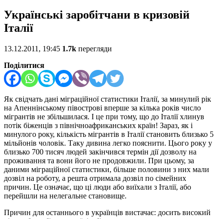
Українські заробітчани в кризовій
Італії
13.12.2011, 19:45
1.7k
перегляди
Поділитися
Як свідчать дані міграційної статистики Італії, за минулий рік
на Апеннінському півострові вперше за кілька років число
мігрантів не збільшилася. І це при тому, що до Італії хлинув
потік біженців з північноафриканських країн! Зараз, як і
минулого року, кількість мігрантів в Італії становить близько 5
мільйонів чоловік. Таку дивина легко пояснити. Цього року у
близько 700 тисяч людей закінчився термін дії дозволу на
проживання та вони його не продовжили. При цьому, за
даними міграційної статистики, більше половини з них мали
дозвіл на роботу, а решта отримала дозвіл по сімейних
причин. Це означає, що ці люди або виїхали з Італії, або
перейшли на нелегальне становище.
Причин для останнього в українців вистачає: досить високий