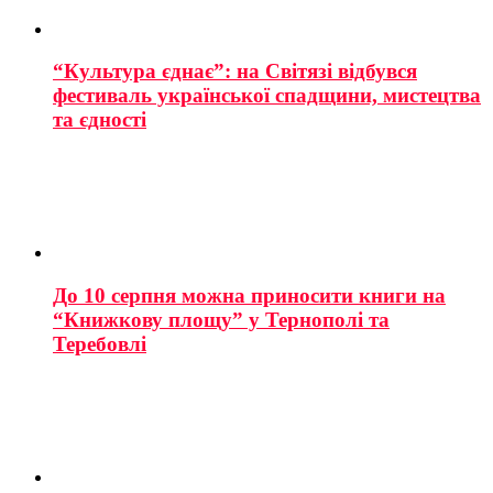
“Культура єднає”: на Світязі відбувся
фестиваль української спадщини, мистецтва
та єдності
До 10 серпня можна приносити книги на
“Книжкову площу” у Тернополі та
Теребовлі