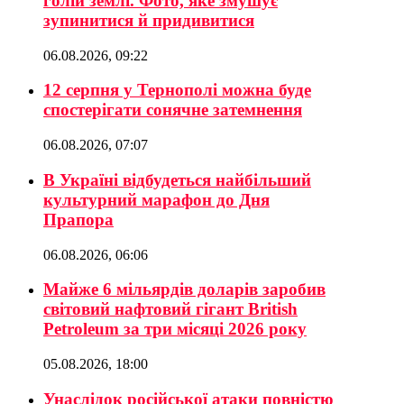
голій землі. Фото, яке змушує
зупинитися й придивитися
06.08.2026, 09:22
12 серпня у Тернополі можна буде
спостерігати сонячне затемнення
06.08.2026, 07:07
В Україні відбудеться найбільший
культурний марафон до Дня
Прапора
06.08.2026, 06:06
Майже 6 мільярдів доларів заробив
світовий нафтовий гігант British
Petroleum за три місяці 2026 року
05.08.2026, 18:00
Унаслідок російської атаки повністю