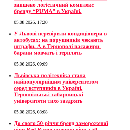
знищено логістичний комплекс
бренду “PUMA” в Україні.
05.08.2026, 17:20
У Львові перевірили кондиціонери в
автобусах: на порушників чекають
штрафи. А в Тернополі пасажири-
барани мовчать і терплять
05.08.2026, 09:09
Львівська політехніка стала
найпопулярнішим університетом
серед вступників в Україні.
Тернопільські хабарницькі
університети тихо заздрять
05.08.2026, 08:08
До свого 50-річчя бренд замороженої
піци Red Baron створив піцу з 50