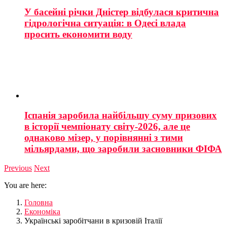
У басейні річки Дністер відбулася критична
гідрологічна ситуація: в Одесі влада
просить економити воду
Іспанія заробила найбільшу суму призових
в історії чемпіонату світу-2026, але це
однаково мізер, у порівнянні з тими
мільярдами, що заробили засновники ФІФА
Previous
Next
You are here:
Головна
Економіка
Українські заробітчани в кризовій Італії