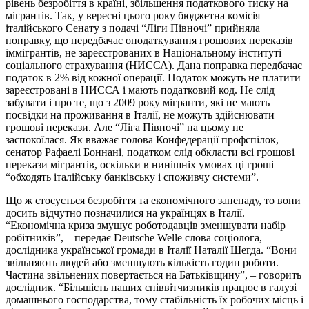
рівень безробіття в країні, збільшення податкового тиску на
мігрантів. Так, у вересні цього року бюджетна комісія
італійського Сенату з подачі “Ліги Півночі” прийняла
поправку, що передбачає оподаткування грошових переказів
іммігрантів, не зареєстрованих в Національному інституті
соціального страхування (НИССА). Дана поправка передбачає
податок в 2% від кожної операції. Податок можуть не платити
зареєстровані в НИССА і мають податковий код. Не слід
забувати і про те, що з 2009 року мігранти, які не мають
посвідки на проживання в Італії, не можуть здійснювати
грошові перекази. Але “Ліга Півночі” на цьому не
заспокоїлася. Як вважає голова Конфедерації профспілок,
сенатор Рафаелі Боннані, податком слід обкласти всі грошові
перекази мігрантів, оскільки в нинішніх умовах ці гроші
“обходять італійську банківську і споживчу системи”.
Що ж стосується безробіття та економічного занепаду, то вони
досить відчутно позначилися на українцях в Італії.
“Економічна криза змушує роботодавців зменшувати набір
робітників”, – передає Deutsche Welle слова соціолога,
дослідника української громади в Італії Наталії Шегда. “Вони
звільняють людей або зменшують кількість годин роботи.
Частина звільнених повертається на Батьківщину”, – говорить
дослідник. “Більшість наших співвітчизників працює в галузі
домашнього господарства, тому стабільність їх робочих місць і