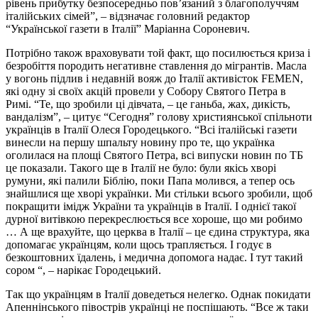
рівень прибутку безпосередньо пов’язаний з благополуччям
італійських сімей”, – відзначає головний редактор
“Української газети в Італії” Маріанна Сороневич.
Потрібно також враховувати той факт, що посилюється криза і
безробіття породить негативне ставлення до мігрантів. Масла
у вогонь підлив і недавній вояж до Італії активісток FEMEN,
які одну зі своїх акцій провели у Собору Святого Петра в
Римі. “Те, що зробили ці дівчата, – це ганьба, жах, дикість,
вандалізм”, – цитує “Сегодня” голову християнської спільноти
українців в Італії Олеся Городецького. “Всі італійські газети
винесли на першу шпальту новину про те, що українка
оголилася на площі Святого Петра, всі випуски новин по ТБ
це показали. Такого ще в Італії не було: були якісь хворі
румуни, які палили Біблію, поки Папа молився, а тепер ось
знайшлися ще хворі українки. Ми стільки всього зробили, щоб
покращити імідж України та українців в Італії. І однієї такої
дурної витівкою перекреслюється все хороше, що ми робимо
… А ще врахуйте, що церква в Італії – це єдина структура, яка
допомагає українцям, коли щось трапляється. І годує в
безкоштовних їдалень, і медична допомога надає. І тут такий
сором “, – нарікає Городецький.
Так що українцям в Італії доведеться нелегко. Однак покидати
Апеннінського півострів українці не поспішають. “Все ж таки