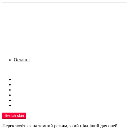
Останні
Menu
Новини
Політика
Кримінал
Фото
Надіслати новину
Реклама на сайті
Switch skin
Переключіться на темний режим, який ніжніший для очей.