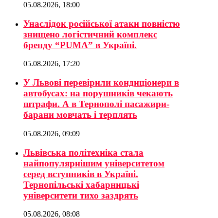
05.08.2026, 18:00
Унаслідок російської атаки повністю
знищено логістичний комплекс
бренду “PUMA” в Україні.
05.08.2026, 17:20
У Львові перевірили кондиціонери в
автобусах: на порушників чекають
штрафи. А в Тернополі пасажири-
барани мовчать і терплять
05.08.2026, 09:09
Львівська політехніка стала
найпопулярнішим університетом
серед вступників в Україні.
Тернопільські хабарницькі
університети тихо заздрять
05.08.2026, 08:08