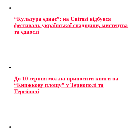
“Культура єднає”: на Світязі відбувся
фестиваль української спадщини, мистецтва
та єдності
До 10 серпня можна приносити книги на
“Книжкову площу” у Тернополі та
Теребовлі