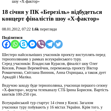
шоу «Х-фактор»
18 січня у ПК «Березіль» відбудеться
концерт фіналістів шоу «Х-фактор»
08.01.2012, 07:22
1.6k
перегляди
Поділитися
Шестеро найсильніших учасників проекту виступлять перед
тернополянами у рамках всеукраїнського туру.
Серед учасників: Владислав Курасов, фіналіст шоу Олег
Кензов, Роман Веремейчик, переможець проекту Віктор
Романченко, Світлана Винник, Анна Охрицька, а також дует
Аркадій і Маліка.
Ведучою заходу буде тернополянка, учасниця першого сезону
«Х-фактора», ведуча телеканалу СТБ Ірина Борисюк. Вартість
квитків 100-250 грн.
Всеукраїнський тур стартує 14 січня у Києві. Загалом
учасники туру побувають у 16 містах України. Крім того, у