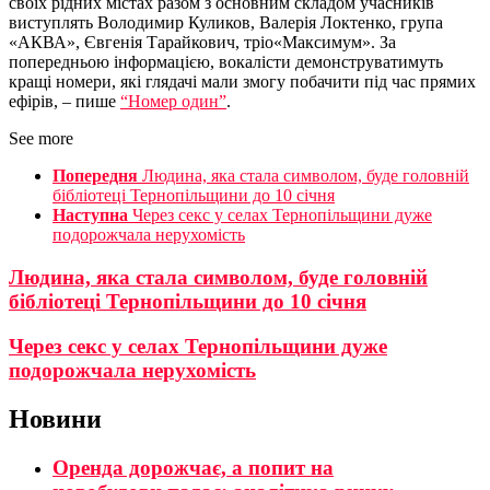
своїх рідних містах разом з основним складом учасників
виступлять Володимир Куликов, Валерія Локтенко, група
«АКВА», Євгенія Тарайкович, тріо«Максимум». За
попередньою інформацією, вокалісти демонструватимуть
кращі номери, які глядачі мали змогу побачити під час прямих
ефірів, – пише
“Номер один”
.
See more
Попередня
Людина, яка стала символом, буде головній
бібліотеці Тернопільщини до 10 січня
Наступна
Через секс у селах Тернопільщини дуже
подорожчала нерухомість
Людина, яка стала символом, буде головній
бібліотеці Тернопільщини до 10 січня
Через секс у селах Тернопільщини дуже
подорожчала нерухомість
Новини
Оренда дорожчає, а попит на