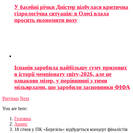
У басейні річки Дністер відбулася критична
гідрологічна ситуація: в Одесі влада
просить економити воду
Іспанія заробила найбільшу суму призових
в історії чемпіонату світу-2026, але це
однаково мізер, у порівнянні з тими
мільярдами, що заробили засновники ФІФА
Previous
Next
You are here:
Головна
Анонс
18 січня у ПК «Березіль» відбудеться концерт фіналістів