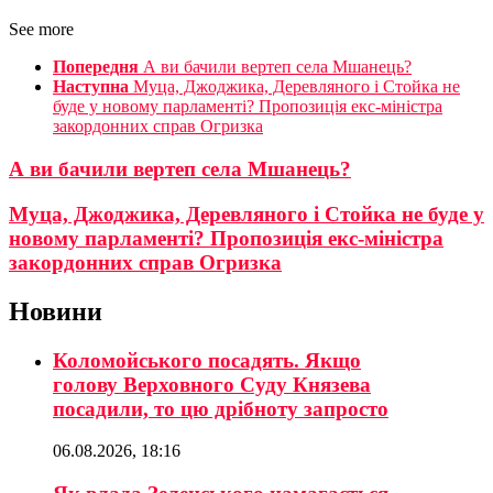
See more
Попередня
А ви бачили вертеп села Мшанець?
Наступна
Муца, Джоджика, Деревляного і Стойка не
буде у новому парламенті? Пропозиція екс-міністра
закордонних справ Огризка
А ви бачили вертеп села Мшанець?
Муца, Джоджика, Деревляного і Стойка не буде у
новому парламенті? Пропозиція екс-міністра
закордонних справ Огризка
Новини
Коломойського посадять. Якщо
голову Верховного Суду Князева
посадили, то цю дрібноту запросто
06.08.2026, 18:16