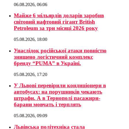
06.08.2026, 06:06
Майже 6 мільярдів доларів заробив
світовий нафтовий гігант British
Petroleum за три місяці 2026 року
05.08.2026, 18:00
Унаслідок російської атаки повністю
знищено логістичний комплекс
бренду “PUMA” в Україні.
05.08.2026, 17:20
У Львові перевірили кондиціонери в
автобусах: на порушників чекають
штрафи. А в Тернополі пасажири-
барани мовчать і терплять
05.08.2026, 09:09
Львівська політехніка стала