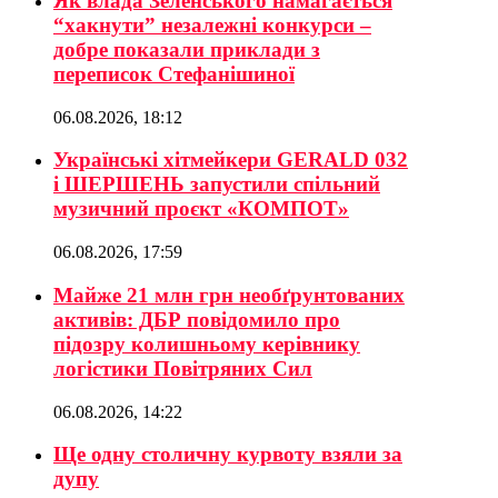
Як влада Зеленського намагається
“хакнути” незалежні конкурси –
добре показали приклади з
переписок Стефанішиної
06.08.2026, 18:12
Українські хітмейкери GERALD 032
і ШЕРШЕНЬ запустили спільний
музичний проєкт «КОМПОТ»
06.08.2026, 17:59
Майже 21 млн грн необґрунтованих
активів: ДБР повідомило про
підозру колишньому керівнику
логістики Повітряних Сил
06.08.2026, 14:22
Ще одну столичну курвоту взяли за
дупу