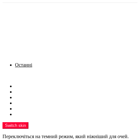
Останні
Menu
Новини
Політика
Кримінал
Фото
Надіслати новину
Реклама на сайті
Switch skin
Переключіться на темний режим, який ніжніший для очей.