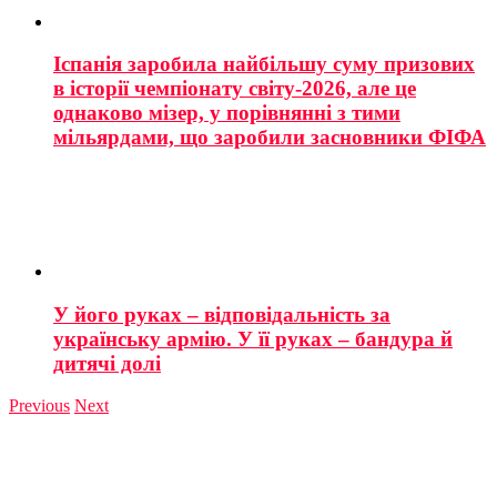
Іспанія заробила найбільшу суму призових
в історії чемпіонату світу-2026, але це
однаково мізер, у порівнянні з тими
мільярдами, що заробили засновники ФІФА
У його руках – відповідальність за
українську армію. У її руках – бандура й
дитячі долі
Previous
Next