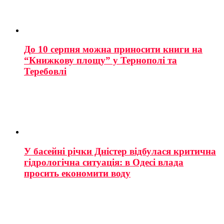
До 10 серпня можна приносити книги на
“Книжкову площу” у Тернополі та
Теребовлі
У басейні річки Дністер відбулася критична
гідрологічна ситуація: в Одесі влада
просить економити воду