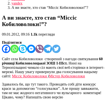
yandex
А ви знаєте, хто став “Міссіс Кобиловолоки!”?
А ви знаєте, хто став “Міссіс
Кобиловолоки!”?
09.01.2012, 09:16
1.1k
перегляди
Поділитися
Сайт села Кобиловолоки створений з нагоди святкування
60
річниці Кобиловолоцької ЗОШ І-ІІІст.
Нині на
Тернопільщині чимало сіл мають свої веб-сторінки в інтернет-
мережі. Нашу увагу привернули два голосування нацьому
сайті:
Міссіс Кобиловолоки
і
Містер Кобиловолоки
Здавалось би, що тут такого. Проводять собі діти конкурс
краси за допомогою “голосувалки”. Але прошу завважити,
там не має жодного негативного чи вульгарного коментаря!
Цікаво, чому? Напишіть свою версію