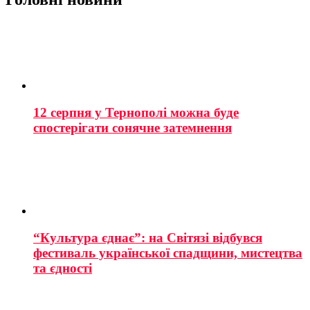
12 серпня у Тернополі можна буде
спостерігати сонячне затемнення
“Культура єднає”: на Світязі відбувся
фестиваль української спадщини, мистецтва
та єдності