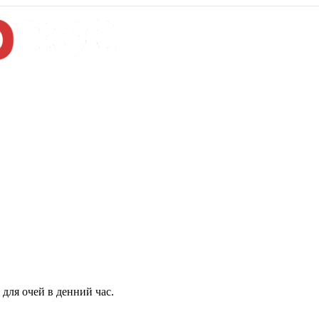
для очей в денний час.