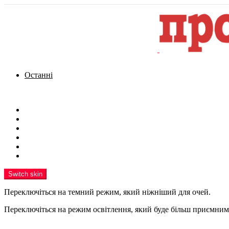
Останні
Menu
Новини
Політика
Кримінал
Фото
Надіслати новину
Реклама на сайті
Switch skin
Переключіться на темний режим, який ніжніший для очей.
Переключіться на режим освітлення, який буде більш приємним 
шукати