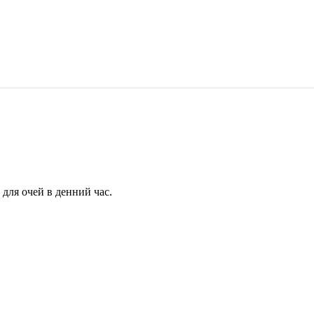
для очей в денний час.