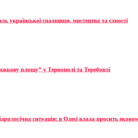
аль української спадщини, мистецтва та єдності
ижкову площу” у Тернополі та Теребовлі
ідрологічна ситуація: в Одесі влада просить еконо