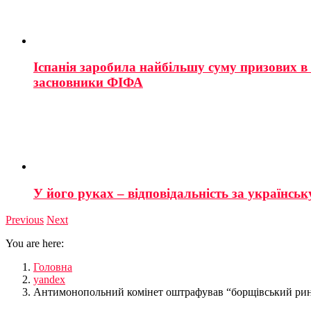
Іспанія заробила найбільшу суму призових в і
засновники ФІФА
У його руках – відповідальність за українську
Previous
Next
You are here:
Головна
yandex
Антимонопольний комінет оштрафував “борщівський рино