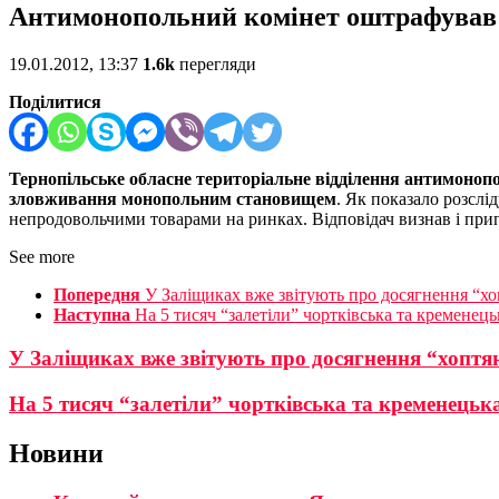
Антимонопольний комінет оштрафував 
19.01.2012, 13:37
1.6k
перегляди
Поділитися
Тернопільське обласне
територіальне
відділення антимоноп
зловживання монопольним становищем
.
Як показало розслід
непродовольчими товарами на ринках. Відповідач визнав і при
See more
Попередня
У Заліщиках вже звітують про досягнення “хо
Наступна
На 5 тисяч “залетіли” чортківська та кременець
У Заліщиках вже звітують про досягнення “хоптя
На 5 тисяч “залетіли” чортківська та кременецька
Новини