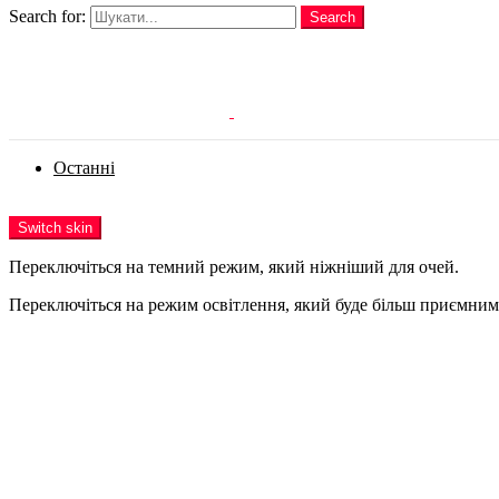
Search for:
Search
Login
Останні
Menu
Switch skin
Переключіться на темний режим, який ніжніший для очей.
Переключіться на режим освітлення, який буде більш приємним 
Login