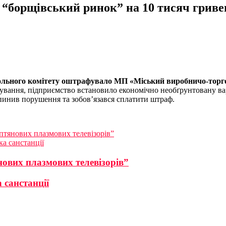
“борщівський ринок” на 10 тисяч гриве
ольного комітету
оштрафувало МП «Міський виробничо-торгов
ування, підприємство встановило економічно необґрунтовану варт
пинив порушення та зобов’язався сплатити штраф.
птянових плазмових телевізорів”
ка санстанції
нових плазмових телевізорів”
 санстанції