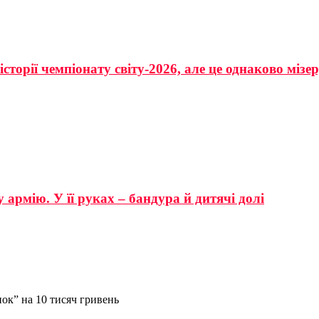
сторії чемпіонату світу-2026, але це однаково мізе
 армію. У її руках – бандура й дитячі долі
к” на 10 тисяч гривень