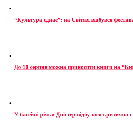
“Культура єднає”: на Світязі відбувся фестив
До 10 серпня можна приносити книги на “Кн
У басейні річки Дністер відбулася критична г