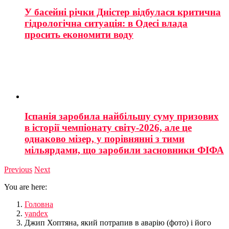
У басейні річки Дністер відбулася критична
гідрологічна ситуація: в Одесі влада
просить економити воду
Іспанія заробила найбільшу суму призових
в історії чемпіонату світу-2026, але це
однаково мізер, у порівнянні з тими
мільярдами, що заробили засновники ФІФА
Previous
Next
You are here:
Головна
yandex
Джип Хоптяна, який потрапив в аварію (фото) і його