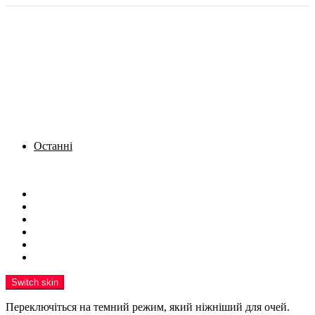
Останні
Menu
Новини
Політика
Кримінал
Фото
Надіслати новину
Реклама на сайті
Switch skin
Переключіться на темний режим, який ніжніший для очей.