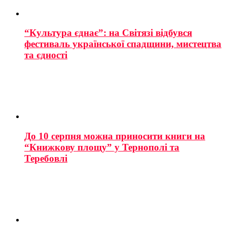
“Культура єднає”: на Світязі відбувся
фестиваль української спадщини, мистецтва
та єдності
До 10 серпня можна приносити книги на
“Книжкову площу” у Тернополі та
Теребовлі