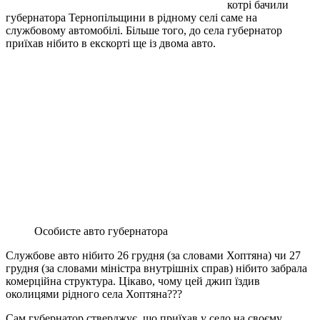
котрі бачили
губернатора Тернопільщини в рідному селі саме на
службовому автомобілі. Більше того, до села губернатор
приїхав нібито в екскорті ще із двома авто.
Особисте авто губернатора
Службове авто нібито 26 грудня (за словами Хоптяна) чи 27
грудня (за словами міністра внутрішніх справ) нібито забрала
комерційна структура. Цікаво, чому цей джип їздив
околицями рідного села Хоптяна???
Сам губернатор стверджує, що приїхав у село на своєму