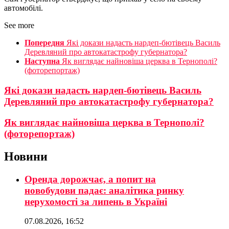
автомобілі.
See more
Попередня
Які докази надасть нардеп-бютівець Василь
Деревляний про автокатастрофу губернатора?
Наступна
Як виглядає найновіша церква в Тернополі?
(фоторепортаж)
Які докази надасть нардеп-бютівець Василь
Деревляний про автокатастрофу губернатора?
Як виглядає найновіша церква в Тернополі?
(фоторепортаж)
Новини
Оренда дорожчає, а попит на
новобудови падає: аналітика ринку
нерухомості за липень в Україні
07.08.2026, 16:52