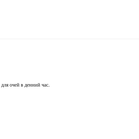
для очей в денний час.