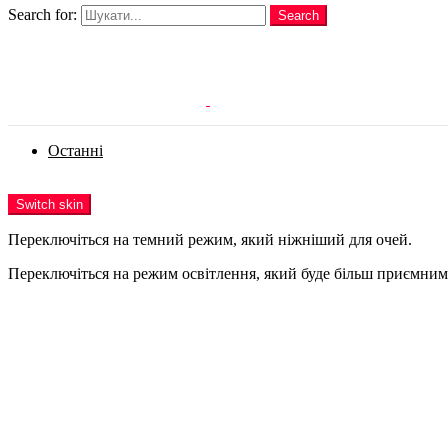
Search for:
Search
Login
Останні
Menu
Switch skin
Переключіться на темний режим, який ніжніший для очей.
Переключіться на режим освітлення, який буде більш приємним 
Login