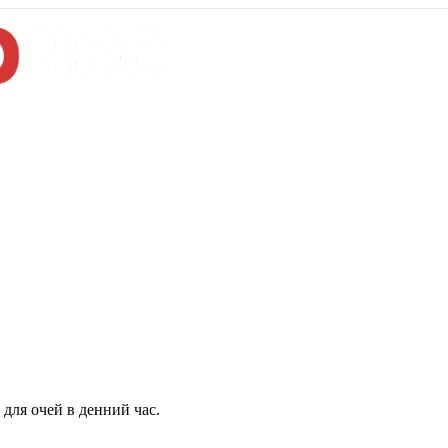
для очей в денний час.