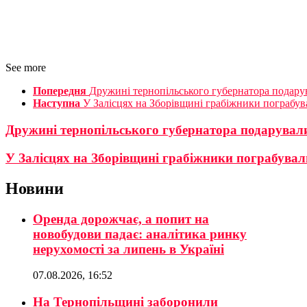
See more
Попередня
Дружині тернопільського губернатора подару
Наступна
У Залісцях на Зборівщині грабіжники пограбув
Дружині тернопільського губернатора подарували
У Залісцях на Зборівщині грабіжники пограбува
Новини
Оренда дорожчає, а попит на
новобудови падає: аналітика ринку
нерухомості за липень в Україні
07.08.2026, 16:52
На Тернопільщині заборонили