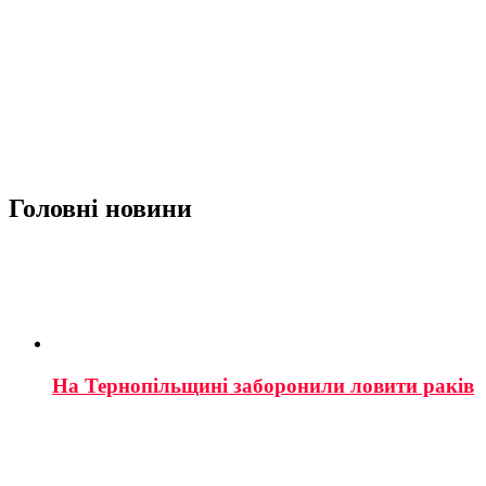
Головні новини
На Тернопільщині заборонили ловити раків