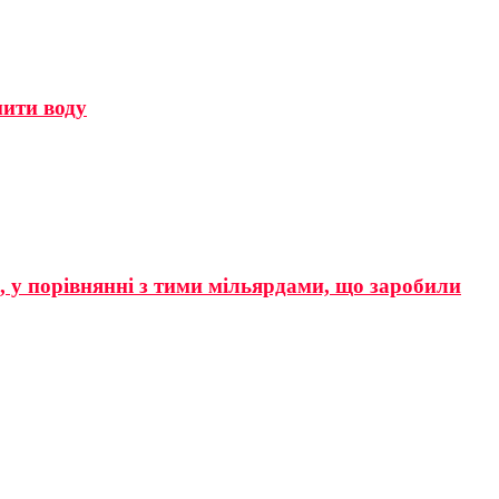
мити воду
р, у порівнянні з тими мільярдами, що заробили