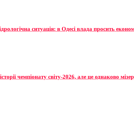
ідрологічна ситуація: в Одесі влада просить еконо
сторії чемпіонату світу-2026, але це однаково мізе