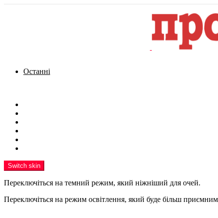
Останні
Menu
Новини
Політика
Кримінал
Фото
Надіслати новину
Реклама на сайті
Switch skin
Переключіться на темний режим, який ніжніший для очей.
Переключіться на режим освітлення, який буде більш приємним 
шукати