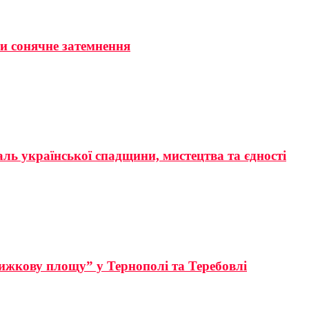
ти сонячне затемнення
аль української спадщини, мистецтва та єдності
ижкову площу” у Тернополі та Теребовлі