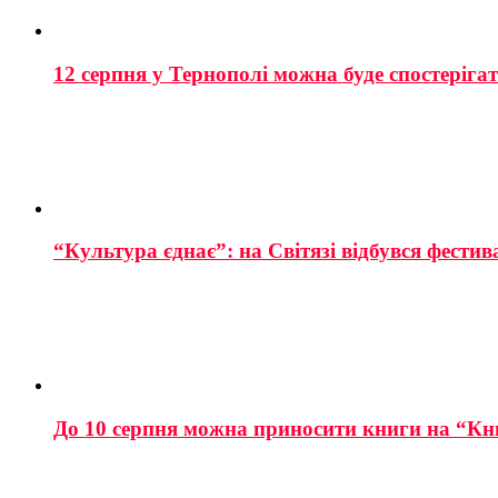
12 серпня у Тернополі можна буде спостеріга
“Культура єднає”: на Світязі відбувся фестив
До 10 серпня можна приносити книги на “Кн