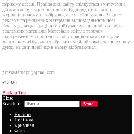
першому абзаці. Працівники сайту спілкується з читачами з
допомогою електронної пошти. Відповідати на листи
журналісти можуть вибірково, але не обов'язково. За зміст
реклами та рекламних матеріалів відповідальність несе
рекламодавець. Працівнки сайту можуть не поділяти зміст
рекламних матеріалів Матеріали сайту є творчим
відображенням сприйняття світу працівниками сайту, не
мають на меті будь-кого образити та відображають лише нашу
дуику на світ, події, що в ньому відбуваються.
Контакти:
provse.ternopil@gmail.com
© 2026
Back to Top
Close
Search for:
Search
Новини
Політика
Кримінал
Фото