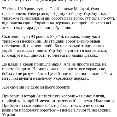
22 січня 1919 року, тут, на Софійському Майдані, було
проголошено Універсал про Єдину Соборну Україну. Тоді, в
тривожні та неспокійні дні боротьби за волю, тут була, по-суті,
відновлена єдина Українська держава, яка пройшла через всі
лихоліття, негаразди та випробування.
Сьогодні, через 93 роки, в Україні, на жаль, знову часи –
тривожні і неспокійні. Внутрішній ворог значно більш
небезпечний, ніж зовнішній. Бо не іноземні зайди, а своя
українська влада нищить Україну, знущається над людьми,
плюндрує наші цінності, топчеться по наших ідеалах.
До влади в країні прийшла мафія. Але не просто мафія, не
просто бандити. Це мафія, яка ненавидить все українське,
боїться і не розуміє його. Це ті бандити, які поставили собі за
мету ліквідувати незалежну Українську державу.
Але саме ми не дамо їм цього зробити.
Приберіть з історії Англії тисячу чоловік – і немає Англії,
приберіть з історії Німеччини тисячу осіб – і немає Німеччини.
Приберіть з сьогоднішньої історії вас, тих, хто не став на
коліна та продовжує боротьбу – і немає вільної та незалежної
України.