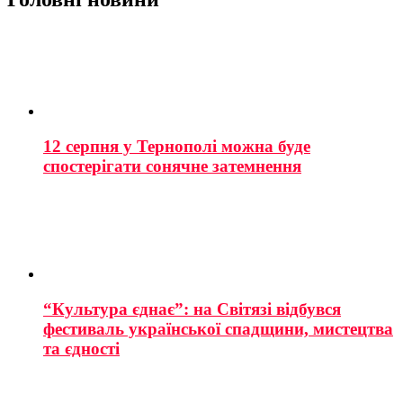
12 серпня у Тернополі можна буде
спостерігати сонячне затемнення
“Культура єднає”: на Світязі відбувся
фестиваль української спадщини, мистецтва
та єдності