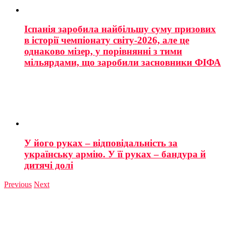
Іспанія заробила найбільшу суму призових
в історії чемпіонату світу-2026, але це
однаково мізер, у порівнянні з тими
мільярдами, що заробили засновники ФІФА
У його руках – відповідальність за
українську армію. У її руках – бандура й
дитячі долі
Previous
Next