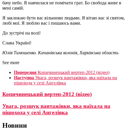
бачу небо. Я навчилася не помічати грат. Бо свобода живе в
мені самій.
Я закликаю бути вас вільними людьми. Я вітаю вас зі святом,
любі мої. Я люблю вас і пишаюсь вами.
До зустрічі на волі!
Слава Україні!
Юлія Тимошенко. Качанівська колонія, Харківська область
See more
Попередня
Копичинецький вертеп-2012 (відео)
Наступна
Увага, розшук вантажівки, яка наїхала на
пішохода у селі Ангелівка
Копичинецький вертеп-2012 (відео)
Увага, розшук вантажівки, яка наїхала на
пішохода у селі Ангелівка
Новини