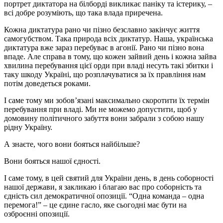
портрет диктатора на білборді викликає паніку та істерику, –
всі добре розуміють, що така влада приречена.
Кожна диктатура рано чи пізно безславно закінчує життя
самогубством. Така природа всіх диктатур. Наша, українська
диктатура вже зараз перебуває в агонії. Рано чи пізно вона
впаде. Але справа в тому, що кожен зайвий день і кожна зайва
хвилина перебування цієї орди при владі несуть такі збитки і
таку шкоду Україні, що розплачуватися за їх правління нам
потім доведеться роками.
І саме тому ми зобов’язані максимально скоротити їх термін
перебування при владі. Ми не можемо допустити, щоб у
домовину політичного забуття вони забрали з собою нашу
рідну Україну.
А знаєте, чого вони бояться найбільше?
Вони бояться нашої єдності.
І саме тому, в цей святий для України день, в день соборності
нашої держави, я закликаю і благаю вас про соборність та
єдність сил демократичної опозиції. “Одна команда – одна
перемога!” – це єдине гасло, яке сьогодні має бути на
озброєнні опозиції.