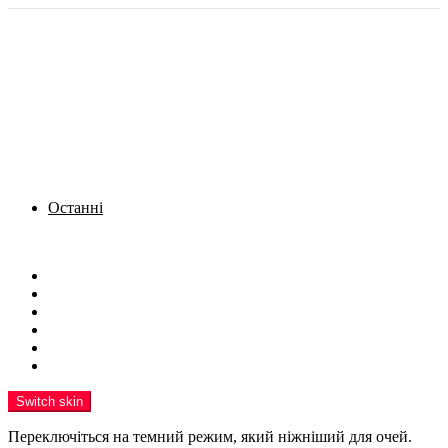
Останні
Menu
Новини
Політика
Кримінал
Фото
Надіслати новину
Реклама на сайті
Switch skin
Переключіться на темний режим, який ніжніший для очей.