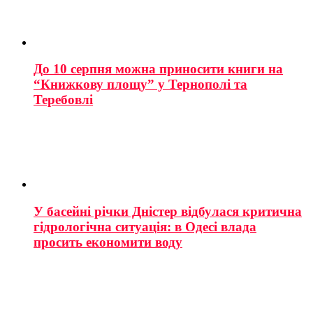
До 10 серпня можна приносити книги на
“Книжкову площу” у Тернополі та
Теребовлі
У басейні річки Дністер відбулася критична
гідрологічна ситуація: в Одесі влада
просить економити воду