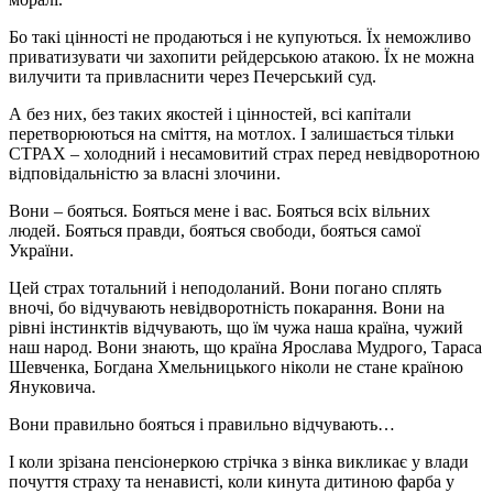
Бо такі цінності не продаються і не купуються. Їх неможливо
приватизувати чи захопити рейдерською атакою. Їх не можна
вилучити та привласнити через Печерський суд.
А без них, без таких якостей і цінностей, всі капітали
перетворюються на сміття, на мотлох. І залишається тільки
СТРАХ – холодний і несамовитий страх перед невідворотною
відповідальністю за власні злочини.
Вони – бояться. Бояться мене і вас. Бояться всіх вільних
людей. Бояться правди, бояться свободи, бояться самої
України.
Цей страх тотальний і неподоланий. Вони погано сплять
вночі, бо відчувають невідворотність покарання. Вони на
рівні інстинктів відчувають, що їм чужа наша країна, чужий
наш народ. Вони знають, що країна Ярослава Мудрого, Тараса
Шевченка, Богдана Хмельницького ніколи не стане країною
Януковича.
Вони правильно бояться і правильно відчувають…
І коли зрізана пенсіонеркою стрічка з вінка викликає у влади
почуття страху та ненависті, коли кинута дитиною фарба у