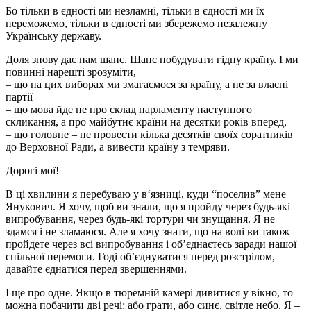
Бо тільки в єдності ми незламні, тільки в єдності ми їх
переможемо, тільки в єдності ми збережемо незалежну
Українську державу.
Доля знову дає нам шанс. Шанс побудувати гідну країну. І ми
повинні нарешті зрозуміти,
– що на цих виборах ми змагаємося за країну, а не за власні
партії
– що мова йде не про склад парламенту наступного
скликання, а про майбутнє країни на десятки років вперед,
– що головне – не провести кілька десятків своїх соратників
до Верховної Ради, а вивести країну з темряви.
Дорогі мої!
В ці хвилини я перебуваю у в‘язниці, куди “поселив” мене
Янукович. Я хочу, щоб ви знали, що я пройду через будь-які
випробування, через будь-які тортури чи знущання. Я не
здамся і не зламаюся. Але я хочу знати, що на волі ви також
пройдете через всі випробування і об’єднаєтесь заради нашої
спільної перемоги. Годі об’єднуватися перед розстрілом,
давайте єднатися перед звершеннями.
І ще про одне. Якщо в тюремній камері дивитися у вікно, то
можна побачити дві речі: або грати, або синє, світле небо. Я –