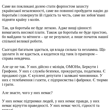
Саме ви покликані долею стати форпостом захисту
української незалежності, саме ви повинні пробудити націю до
боротьби і повернути їй гідність та честь, саме ви зобов’язані
підняти країну з колін.
Так, ця боротьба не буде легкою. Адже вищі цінності
вимагають високої плати. Також ця боротьба не буде простою,
бо майдани та мітинги – це не результат, а лише початок нашої
спільної великої роботи.
Сьогодні багатьом здається, ця влада сильна та незламна. Що
здолати їх не вдасться, а кидатися під танк із прапором –
справа невдячна.
Але це не так. У них дійсно є міліція, ОМОНи, Беркути і
Грифони. У них є служба безпеки, прокуратура, податкова. Є
продажні суди. Є куплені депутати і залякані чиновники. У
них є телебачення і газети, є підприємства і фабрики. Є тюрми
і грати.
Але знаєте, чого у них немає?
У них немає підтримки людей, у них немає правди, у них
немає відчуття праведності. У них немає честі, гідності та
моралі.