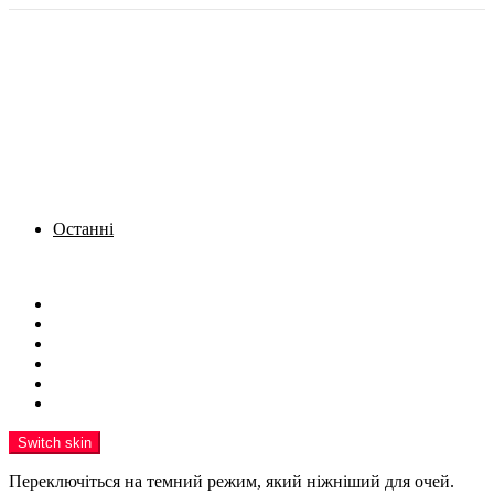
Останні
Menu
Новини
Політика
Кримінал
Фото
Надіслати новину
Реклама на сайті
Switch skin
Переключіться на темний режим, який ніжніший для очей.