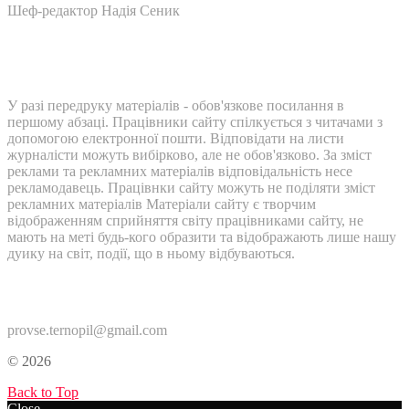
Шеф-редактор Надія Сеник
У разі передруку матеріалів - обов'язкове посилання в
першому абзаці. Працівники сайту спілкується з читачами з
допомогою електронної пошти. Відповідати на листи
журналісти можуть вибірково, але не обов'язково. За зміст
реклами та рекламних матеріалів відповідальність несе
рекламодавець. Працівнки сайту можуть не поділяти зміст
рекламних матеріалів Матеріали сайту є творчим
відображенням сприйняття світу працівниками сайту, не
мають на меті будь-кого образити та відображають лише нашу
дуику на світ, події, що в ньому відбуваються.
Контакти:
provse.ternopil@gmail.com
© 2026
Back to Top
Close