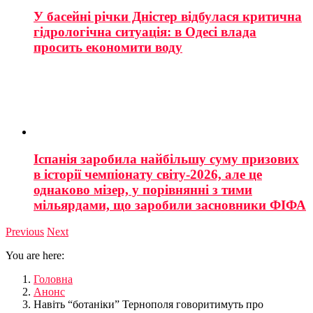
У басейні річки Дністер відбулася критична
гідрологічна ситуація: в Одесі влада
просить економити воду
Іспанія заробила найбільшу суму призових
в історії чемпіонату світу-2026, але це
однаково мізер, у порівнянні з тими
мільярдами, що заробили засновники ФІФА
Previous
Next
You are here:
Головна
Анонс
Навіть “ботаніки” Тернополя говоритимуть про