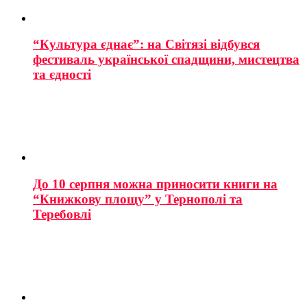
“Культура єднає”: на Світязі відбувся
фестиваль української спадщини, мистецтва
та єдності
До 10 серпня можна приносити книги на
“Книжкову площу” у Тернополі та
Теребовлі