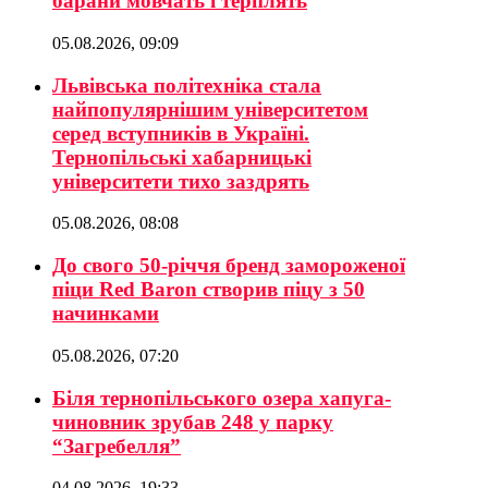
барани мовчать і терплять
05.08.2026, 09:09
Львівська політехніка стала
найпопулярнішим університетом
серед вступників в Україні.
Тернопільські хабарницькі
університети тихо заздрять
05.08.2026, 08:08
До свого 50-річчя бренд замороженої
піци Red Baron створив піцу з 50
начинками
05.08.2026, 07:20
Біля тернопільського озера хапуга-
чиновник зрубав 248 у парку
“Загребелля”
04.08.2026, 19:33