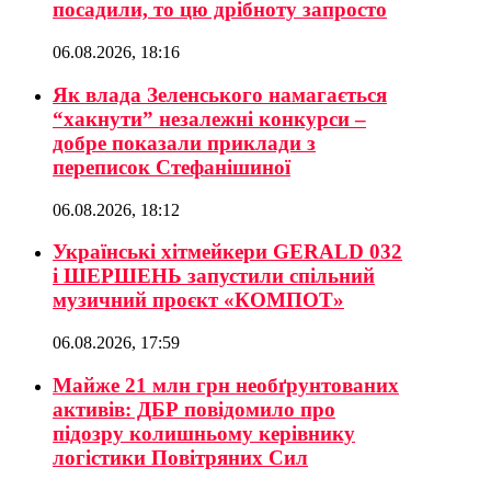
посадили, то цю дрібноту запросто
06.08.2026, 18:16
Як влада Зеленського намагається
“хакнути” незалежні конкурси –
добре показали приклади з
переписок Стефанішиної
06.08.2026, 18:12
Українські хітмейкери GERALD 032
і ШЕРШЕНЬ запустили спільний
музичний проєкт «КОМПОТ»
06.08.2026, 17:59
Майже 21 млн грн необґрунтованих
активів: ДБР повідомило про
підозру колишньому керівнику
логістики Повітряних Сил