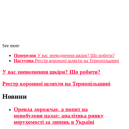
See more
Попередня
У вас зневоднення шкіри? Що робити?
Наступна
Реєстр коронної шляхти на Тернопільщині
У вас зневоднення шкіри? Що робити?
Реєстр коронної шляхти на Тернопільщині
Новини
Оренда дорожчає, а попит на
новобудови падає: аналітика ринку
нерухомості за липень в Україні