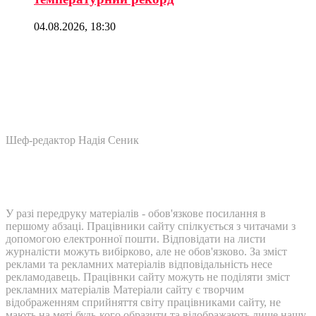
04.08.2026, 18:30
Шеф-редактор Надія Сеник
У разі передруку матеріалів - обов'язкове посилання в
першому абзаці. Працівники сайту спілкується з читачами з
допомогою електронної пошти. Відповідати на листи
журналісти можуть вибірково, але не обов'язково. За зміст
реклами та рекламних матеріалів відповідальність несе
рекламодавець. Працівнки сайту можуть не поділяти зміст
рекламних матеріалів Матеріали сайту є творчим
відображенням сприйняття світу працівниками сайту, не
мають на меті будь-кого образити та відображають лише нашу