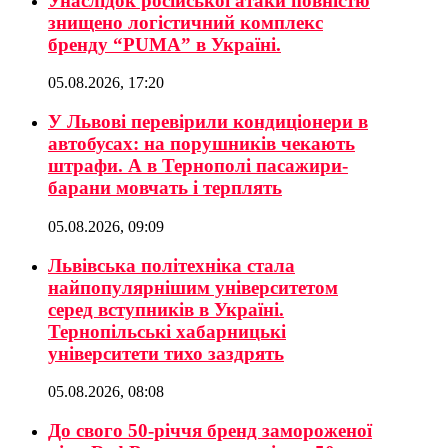
Унаслідок російської атаки повністю
знищено логістичний комплекс
бренду “PUMA” в Україні.
05.08.2026, 17:20
У Львові перевірили кондиціонери в
автобусах: на порушників чекають
штрафи. А в Тернополі пасажири-
барани мовчать і терплять
05.08.2026, 09:09
Львівська політехніка стала
найпопулярнішим університетом
серед вступників в Україні.
Тернопільські хабарницькі
університети тихо заздрять
05.08.2026, 08:08
До свого 50-річчя бренд замороженої