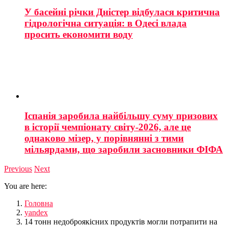
У басейні річки Дністер відбулася критична
гідрологічна ситуація: в Одесі влада
просить економити воду
Іспанія заробила найбільшу суму призових
в історії чемпіонату світу-2026, але це
однаково мізер, у порівнянні з тими
мільярдами, що заробили засновники ФІФА
Previous
Next
You are here:
Головна
yandex
14 тонн недоброякісних продуктів могли потрапити на