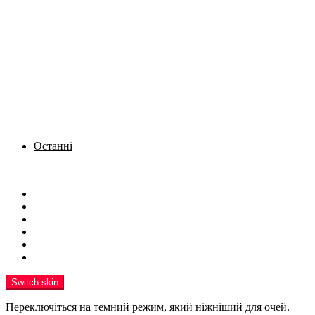
Останні
Menu
Новини
Політика
Кримінал
Фото
Надіслати новину
Реклама на сайті
Switch skin
Переключіться на темний режим, який ніжніший для очей.