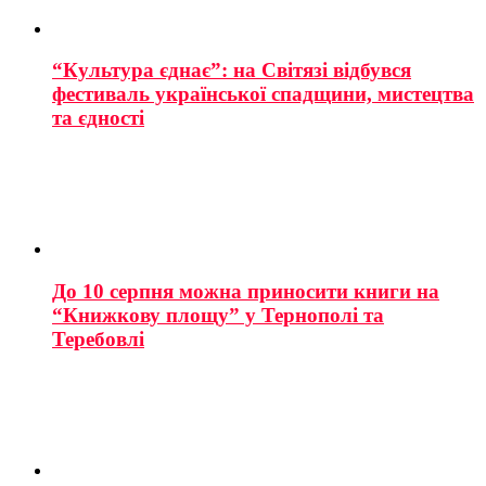
“Культура єднає”: на Світязі відбувся
фестиваль української спадщини, мистецтва
та єдності
До 10 серпня можна приносити книги на
“Книжкову площу” у Тернополі та
Теребовлі